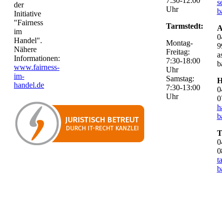
7:30-12:00
s
der
Uhr
b
Initiative
"Fairness
Tarmstedt:
A
im
0
Handel".
Montag-
9
Nähere
Freitag:
a
Informationen:
7:30-18:00
b
www.fairness-
Uhr
im-
Samstag:
H
handel.de
7:30-13:00
0
Uhr
0
h
b
T
0
0
t
b