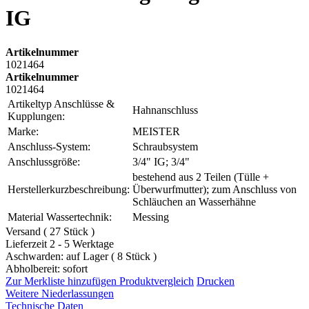
IG
Artikelnummer
1021464
Artikelnummer
1021464
Artikeltyp Anschlüsse &
Hahnanschluss
Kupplungen:
Marke:
MEISTER
Anschluss-System:
Schraubsystem
Anschlussgröße:
3/4" IG; 3/4"
bestehend aus 2 Teilen (Tülle +
Herstellerkurzbeschreibung:
Überwurfmutter); zum Anschluss von
Schläuchen an Wasserhähne
Material Wassertechnik:
Messing
Versand ( 27 Stück )
Lieferzeit 2 - 5 Werktage
Aschwarden: auf Lager ( 8 Stück )
Abholbereit: sofort
Zur Merkliste hinzufügen
Produktvergleich
Drucken
Weitere Niederlassungen
Technische Daten