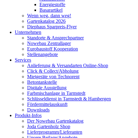
Energiestoffe
Basarartikel
Wenn weg, dann weg!
Gartenkatalog 2026
Diephaus Sparpreis-Flyer
Unternehmen
Standorte & Ansprechpartner
Nowebau Zentrallager
Eurobaustoff Kooperation
Stellenangebote
Services
Anlieferung & Versandarten Online-Shop
Click & Collect/Abholung
Mietgeräte von Technorent
Betontankstelle
Digitale Ausstellung
Farbmischanlage in Tarmstedt
Schlüsseldienst in Tarmstedt & Hambergen
Fördermittelauskunft
Downloads
Produkt-Infos
Der Nowebau Gartenkatalog
Joda Gartenholz Shop
Lieferprogramm/Lieferanten
Unsere Beilage/Angebote