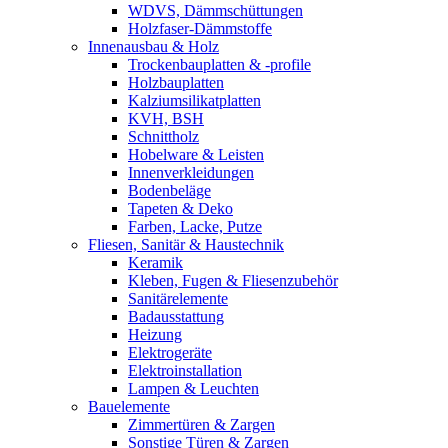
WDVS, Dämmschüttungen
Holzfaser-Dämmstoffe
Innenausbau & Holz
Trockenbauplatten & -profile
Holzbauplatten
Kalziumsilikatplatten
KVH, BSH
Schnittholz
Hobelware & Leisten
Innenverkleidungen
Bodenbeläge
Tapeten & Deko
Farben, Lacke, Putze
Fliesen, Sanitär & Haustechnik
Keramik
Kleben, Fugen & Fliesenzubehör
Sanitärelemente
Badausstattung
Heizung
Elektrogeräte
Elektroinstallation
Lampen & Leuchten
Bauelemente
Zimmertüren & Zargen
Sonstige Türen & Zargen