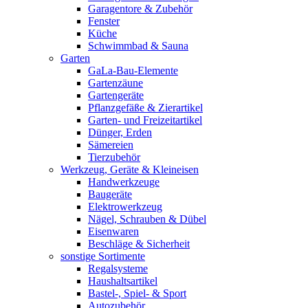
Garagentore & Zubehör
Fenster
Küche
Schwimmbad & Sauna
Garten
GaLa-Bau-Elemente
Gartenzäune
Gartengeräte
Pflanzgefäße & Zierartikel
Garten- und Freizeitartikel
Dünger, Erden
Sämereien
Tierzubehör
Werkzeug, Geräte & Kleineisen
Handwerkzeuge
Baugeräte
Elektrowerkzeug
Nägel, Schrauben & Dübel
Eisenwaren
Beschläge & Sicherheit
sonstige Sortimente
Regalsysteme
Haushaltsartikel
Bastel-, Spiel- & Sport
Autozubehör