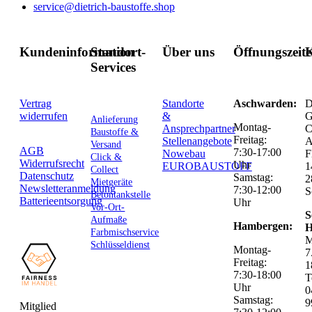
service@dietrich-baustoffe.shop
Kundeninformation
Standort-
Über uns
Öffnungszeit
K
Services
Vertrag
Standorte
Aschwarden:
D
widerrufen
&
G
Anlieferung
Montag-
Ansprechpartner
C
Baustoffe &
Freitag:
Stellenangebote
Versand
AGB
7:30-17:00
Nowebau
F
Click &
Widerrufsrecht
Uhr
EUROBAUSTOFF
1
Collect
Datenschutz
Samstag:
2
Mietgeräte
Newsletteranmeldung
7:30-12:00
S
Betontankstelle
Batterieentsorgung
Uhr
Vor-Ort-
S
Aufmaße
Hambergen:
H
Farbmischservice
M
Schlüsseldienst
Montag-
7
Freitag:
1
7:30-18:00
T
Uhr
0
Samstag:
9
Mitglied