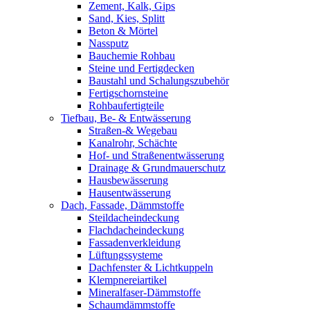
Zement, Kalk, Gips
Sand, Kies, Splitt
Beton & Mörtel
Nassputz
Bauchemie Rohbau
Steine und Fertigdecken
Baustahl und Schalungszubehör
Fertigschornsteine
Rohbaufertigteile
Tiefbau, Be- & Entwässerung
Straßen-& Wegebau
Kanalrohr, Schächte
Hof- und Straßenentwässerung
Drainage & Grundmauerschutz
Hausbewässerung
Hausentwässerung
Dach, Fassade, Dämmstoffe
Steildacheindeckung
Flachdacheindeckung
Fassadenverkleidung
Lüftungssysteme
Dachfenster & Lichtkuppeln
Klempnereiartikel
Mineralfaser-Dämmstoffe
Schaumdämmstoffe