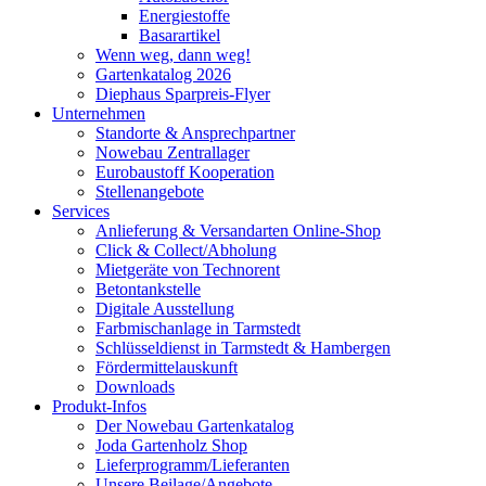
Energiestoffe
Basarartikel
Wenn weg, dann weg!
Gartenkatalog 2026
Diephaus Sparpreis-Flyer
Unternehmen
Standorte & Ansprechpartner
Nowebau Zentrallager
Eurobaustoff Kooperation
Stellenangebote
Services
Anlieferung & Versandarten Online-Shop
Click & Collect/Abholung
Mietgeräte von Technorent
Betontankstelle
Digitale Ausstellung
Farbmischanlage in Tarmstedt
Schlüsseldienst in Tarmstedt & Hambergen
Fördermittelauskunft
Downloads
Produkt-Infos
Der Nowebau Gartenkatalog
Joda Gartenholz Shop
Lieferprogramm/Lieferanten
Unsere Beilage/Angebote