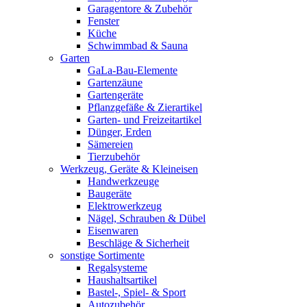
Garagentore & Zubehör
Fenster
Küche
Schwimmbad & Sauna
Garten
GaLa-Bau-Elemente
Gartenzäune
Gartengeräte
Pflanzgefäße & Zierartikel
Garten- und Freizeitartikel
Dünger, Erden
Sämereien
Tierzubehör
Werkzeug, Geräte & Kleineisen
Handwerkzeuge
Baugeräte
Elektrowerkzeug
Nägel, Schrauben & Dübel
Eisenwaren
Beschläge & Sicherheit
sonstige Sortimente
Regalsysteme
Haushaltsartikel
Bastel-, Spiel- & Sport
Autozubehör