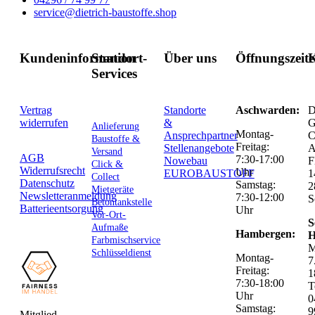
service@dietrich-baustoffe.shop
Kundeninformation
Standort-
Über uns
Öffnungszeit
K
Services
Vertrag
Standorte
Aschwarden:
D
widerrufen
&
G
Anlieferung
Montag-
Ansprechpartner
C
Baustoffe &
Freitag:
Stellenangebote
Versand
AGB
7:30-17:00
Nowebau
F
Click &
Widerrufsrecht
Uhr
EUROBAUSTOFF
1
Collect
Datenschutz
Samstag:
2
Mietgeräte
Newsletteranmeldung
7:30-12:00
S
Betontankstelle
Batterieentsorgung
Uhr
Vor-Ort-
S
Aufmaße
Hambergen:
H
Farbmischservice
M
Schlüsseldienst
Montag-
7
Freitag:
1
7:30-18:00
T
Uhr
0
Samstag:
9
Mitglied