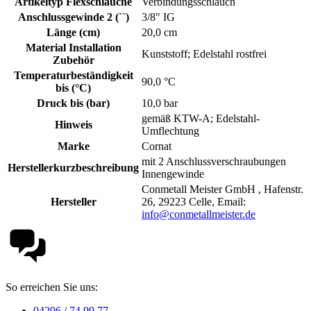
Artikeltyp Flexschläuche
Verbindungsschlauch
Anschlussgewinde 2 (``)
3/8" IG
Länge (cm)
20,0 cm
Material Installation
Kunststoff; Edelstahl rostfrei
Zubehör
Temperaturbeständigkeit
90,0 °C
bis (°C)
Druck bis (bar)
10,0 bar
gemäß KTW-A; Edelstahl-
Hinweis
Umflechtung
Marke
Cornat
mit 2 Anschlussverschraubungen
Herstellerkurzbeschreibung
Innengewinde
Conmetall Meister GmbH , Hafenstr.
Hersteller
26, 29223 Celle, Email:
info@conmetallmeister.de
So erreichen Sie uns:
04296 / 74 99 77