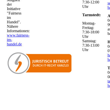
7:30-12:00
s
der
Uhr
b
Initiative
"Fairness
Tarmstedt:
A
im
0
Handel".
Montag-
9
Nähere
Freitag:
a
Informationen:
7:30-18:00
b
www.fairness-
Uhr
im-
Samstag:
H
handel.de
7:30-13:00
0
Uhr
0
h
b
T
0
0
t
b