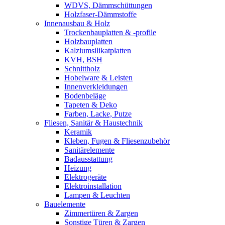
WDVS, Dämmschüttungen
Holzfaser-Dämmstoffe
Innenausbau & Holz
Trockenbauplatten & -profile
Holzbauplatten
Kalziumsilikatplatten
KVH, BSH
Schnittholz
Hobelware & Leisten
Innenverkleidungen
Bodenbeläge
Tapeten & Deko
Farben, Lacke, Putze
Fliesen, Sanitär & Haustechnik
Keramik
Kleben, Fugen & Fliesenzubehör
Sanitärelemente
Badausstattung
Heizung
Elektrogeräte
Elektroinstallation
Lampen & Leuchten
Bauelemente
Zimmertüren & Zargen
Sonstige Türen & Zargen