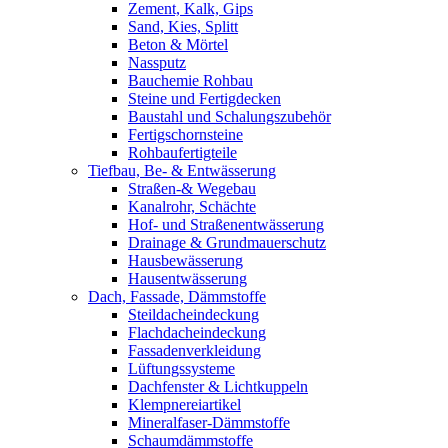
Zement, Kalk, Gips
Sand, Kies, Splitt
Beton & Mörtel
Nassputz
Bauchemie Rohbau
Steine und Fertigdecken
Baustahl und Schalungszubehör
Fertigschornsteine
Rohbaufertigteile
Tiefbau, Be- & Entwässerung
Straßen-& Wegebau
Kanalrohr, Schächte
Hof- und Straßenentwässerung
Drainage & Grundmauerschutz
Hausbewässerung
Hausentwässerung
Dach, Fassade, Dämmstoffe
Steildacheindeckung
Flachdacheindeckung
Fassadenverkleidung
Lüftungssysteme
Dachfenster & Lichtkuppeln
Klempnereiartikel
Mineralfaser-Dämmstoffe
Schaumdämmstoffe