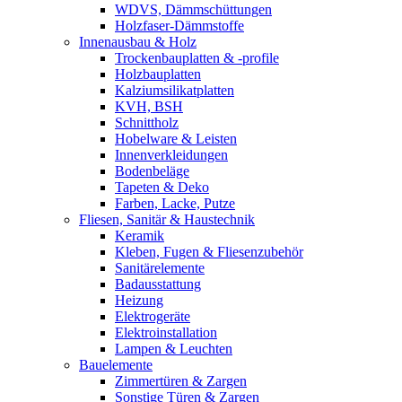
WDVS, Dämmschüttungen
Holzfaser-Dämmstoffe
Innenausbau & Holz
Trockenbauplatten & -profile
Holzbauplatten
Kalziumsilikatplatten
KVH, BSH
Schnittholz
Hobelware & Leisten
Innenverkleidungen
Bodenbeläge
Tapeten & Deko
Farben, Lacke, Putze
Fliesen, Sanitär & Haustechnik
Keramik
Kleben, Fugen & Fliesenzubehör
Sanitärelemente
Badausstattung
Heizung
Elektrogeräte
Elektroinstallation
Lampen & Leuchten
Bauelemente
Zimmertüren & Zargen
Sonstige Türen & Zargen