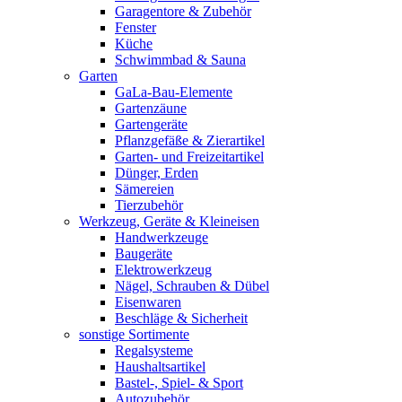
Garagentore & Zubehör
Fenster
Küche
Schwimmbad & Sauna
Garten
GaLa-Bau-Elemente
Gartenzäune
Gartengeräte
Pflanzgefäße & Zierartikel
Garten- und Freizeitartikel
Dünger, Erden
Sämereien
Tierzubehör
Werkzeug, Geräte & Kleineisen
Handwerkzeuge
Baugeräte
Elektrowerkzeug
Nägel, Schrauben & Dübel
Eisenwaren
Beschläge & Sicherheit
sonstige Sortimente
Regalsysteme
Haushaltsartikel
Bastel-, Spiel- & Sport
Autozubehör