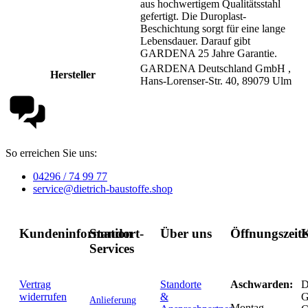
aus hochwertigem Qualitätsstahl
gefertigt. Die Duroplast-
Beschichtung sorgt für eine lange
Lebensdauer. Darauf gibt
GARDENA 25 Jahre Garantie.
GARDENA Deutschland GmbH ,
Hersteller
Hans-Lorenser-Str. 40, 89079 Ulm
So erreichen Sie uns:
04296 / 74 99 77
service@dietrich-baustoffe.shop
Kundeninformation
Standort-
Über uns
Öffnungszeit
K
Services
Vertrag
Standorte
Aschwarden:
D
widerrufen
&
G
Anlieferung
Montag-