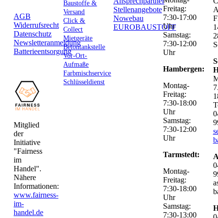
Ansprechpartner
C
Baustoffe &
Freitag:
Stellenangebote
Versand
AGB
7:30-17:00
Nowebau
F
Click &
Widerrufsrecht
Uhr
EUROBAUSTOFF
1
Collect
Datenschutz
Samstag:
2
Mietgeräte
Newsletteranmeldung
7:30-12:00
S
Betontankstelle
Batterieentsorgung
Uhr
Vor-Ort-
S
Aufmaße
Hambergen:
H
Farbmischservice
M
Schlüsseldienst
Montag-
7
Freitag:
1
7:30-18:00
T
Uhr
0
Samstag:
9
Mitglied
7:30-12:00
s
der
Uhr
b
Initiative
"Fairness
Tarmstedt:
A
im
0
Handel".
Montag-
9
Nähere
Freitag:
a
Informationen:
7:30-18:00
b
www.fairness-
Uhr
im-
Samstag:
H
handel.de
7:30-13:00
0