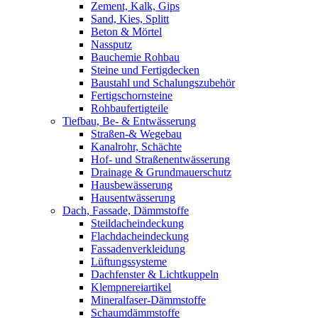
Zement, Kalk, Gips
Sand, Kies, Splitt
Beton & Mörtel
Nassputz
Bauchemie Rohbau
Steine und Fertigdecken
Baustahl und Schalungszubehör
Fertigschornsteine
Rohbaufertigteile
Tiefbau, Be- & Entwässerung
Straßen-& Wegebau
Kanalrohr, Schächte
Hof- und Straßenentwässerung
Drainage & Grundmauerschutz
Hausbewässerung
Hausentwässerung
Dach, Fassade, Dämmstoffe
Steildacheindeckung
Flachdacheindeckung
Fassadenverkleidung
Lüftungssysteme
Dachfenster & Lichtkuppeln
Klempnereiartikel
Mineralfaser-Dämmstoffe
Schaumdämmstoffe