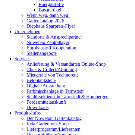
Energiestoffe
Basarartikel
Wenn weg, dann weg!
Gartenkatalog 2026
Diephaus Sparpreis-Flyer
Unternehmen
Standorte & Ansprechpartner
Nowebau Zentrallager
Eurobaustoff Kooperation
Stellenangebote
Services
Anlieferung & Versandarten Online-Shop
Click & Collect/Abholung
Mietgeräte von Technorent
Betontankstelle
Digitale Ausstellung
Farbmischanlage in Tarmstedt
Schlüsseldienst in Tarmstedt & Hambergen
Fördermittelauskunft
Downloads
Produkt-Infos
Der Nowebau Gartenkatalog
Joda Gartenholz Shop
Lieferprogramm/Lieferanten
Unsere Beilage/Angebote