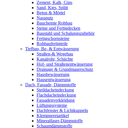
Zement, Kalk, Gips
Sand, Kies, Splitt
Beton & Mörtel
Nassputz
Bauchemie Rohbau
Steine und Fertigdecken
Baustahl und Schalungszubehör
Fertigschornsteine
Rohbaufertigteile
Tiefbau, Be- & Entwässerung
Straßen-& Wegebau
Kanalrohr, Schächte
Hof- und Straßenentwässerung
Drainage & Grundmauerschutz
Hausbewässerung
Hausentwässerung
Dach, Fassade, Dämmstoffe
Steildacheindeckung
Flachdacheindeckung
Fassadenverkleidung
Lüftungssysteme
Dachfenster & Lichtkuppeln
Klempnereiartikel
Mineralfaser-Dämmstoffe
Schaumdämmstoffe