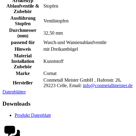
Artikeltyp
Ablaufventile &
Stopfen
Zubehör
Ausführung
Ventilstopfen
Stopfen
Durchmesser
32,50 mm
(mm)
passend für
Wasch-und Wannenablaufventile
Hinweis
mit Dreikantbügel
Material
Installation
Kunststoff
Zubehör
Marke
Cornat
Conmetall Meister GmbH , Hafenstr. 26,
Hersteller
29223 Celle, Email:
info@conmetallmeister.de
Datenblätter
Downloads
Produkt Datenblatt