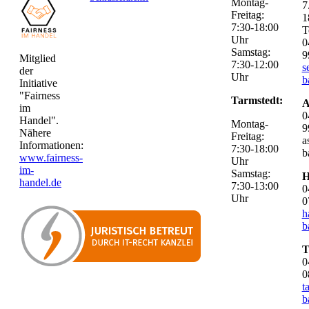
Montag-
7
Freitag:
1
7:30-18:00
T
Uhr
0
Samstag:
9
Mitglied
7:30-12:00
s
der
Uhr
b
Initiative
"Fairness
Tarmstedt:
A
im
0
Handel".
Montag-
9
Nähere
Freitag:
a
Informationen:
7:30-18:00
b
www.fairness-
Uhr
im-
Samstag:
H
handel.de
7:30-13:00
0
Uhr
0
h
b
T
0
0
t
b