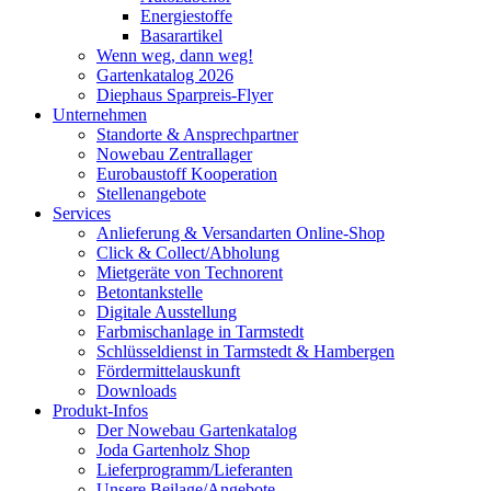
Energiestoffe
Basarartikel
Wenn weg, dann weg!
Gartenkatalog 2026
Diephaus Sparpreis-Flyer
Unternehmen
Standorte & Ansprechpartner
Nowebau Zentrallager
Eurobaustoff Kooperation
Stellenangebote
Services
Anlieferung & Versandarten Online-Shop
Click & Collect/Abholung
Mietgeräte von Technorent
Betontankstelle
Digitale Ausstellung
Farbmischanlage in Tarmstedt
Schlüsseldienst in Tarmstedt & Hambergen
Fördermittelauskunft
Downloads
Produkt-Infos
Der Nowebau Gartenkatalog
Joda Gartenholz Shop
Lieferprogramm/Lieferanten
Unsere Beilage/Angebote