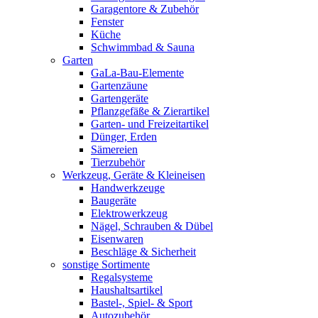
Garagentore & Zubehör
Fenster
Küche
Schwimmbad & Sauna
Garten
GaLa-Bau-Elemente
Gartenzäune
Gartengeräte
Pflanzgefäße & Zierartikel
Garten- und Freizeitartikel
Dünger, Erden
Sämereien
Tierzubehör
Werkzeug, Geräte & Kleineisen
Handwerkzeuge
Baugeräte
Elektrowerkzeug
Nägel, Schrauben & Dübel
Eisenwaren
Beschläge & Sicherheit
sonstige Sortimente
Regalsysteme
Haushaltsartikel
Bastel-, Spiel- & Sport
Autozubehör