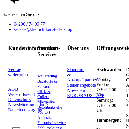
So erreichen Sie uns:
04296 / 74 99 77
service@dietrich-baustoffe.shop
Kundeninformation
Standort-
Über uns
Öffnungszeit
K
Services
Vertrag
Standorte
Aschwarden:
D
widerrufen
&
G
Anlieferung
Montag-
Ansprechpartner
C
Baustoffe &
Freitag:
Stellenangebote
Versand
AGB
7:30-17:00
Nowebau
F
Click &
Widerrufsrecht
Uhr
EUROBAUSTOFF
1
Collect
Datenschutz
Samstag:
2
Mietgeräte
Newsletteranmeldung
7:30-12:00
S
Betontankstelle
Batterieentsorgung
Uhr
Vor-Ort-
S
Aufmaße
Hambergen:
H
Farbmischservice
M
Schlüsseldienst