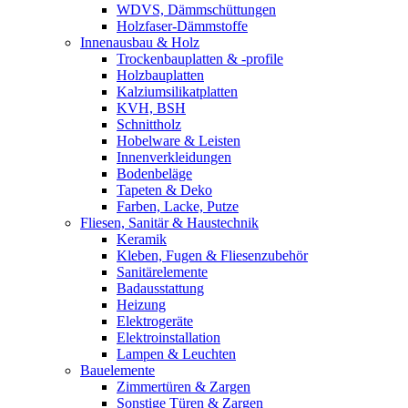
WDVS, Dämmschüttungen
Holzfaser-Dämmstoffe
Innenausbau & Holz
Trockenbauplatten & -profile
Holzbauplatten
Kalziumsilikatplatten
KVH, BSH
Schnittholz
Hobelware & Leisten
Innenverkleidungen
Bodenbeläge
Tapeten & Deko
Farben, Lacke, Putze
Fliesen, Sanitär & Haustechnik
Keramik
Kleben, Fugen & Fliesenzubehör
Sanitärelemente
Badausstattung
Heizung
Elektrogeräte
Elektroinstallation
Lampen & Leuchten
Bauelemente
Zimmertüren & Zargen
Sonstige Türen & Zargen