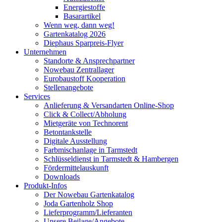
Energiestoffe
Basarartikel
Wenn weg, dann weg!
Gartenkatalog 2026
Diephaus Sparpreis-Flyer
Unternehmen
Standorte & Ansprechpartner
Nowebau Zentrallager
Eurobaustoff Kooperation
Stellenangebote
Services
Anlieferung & Versandarten Online-Shop
Click & Collect/Abholung
Mietgeräte von Technorent
Betontankstelle
Digitale Ausstellung
Farbmischanlage in Tarmstedt
Schlüsseldienst in Tarmstedt & Hambergen
Fördermittelauskunft
Downloads
Produkt-Infos
Der Nowebau Gartenkatalog
Joda Gartenholz Shop
Lieferprogramm/Lieferanten
Unsere Beilage/Angebote