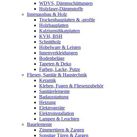
WDVS, Dämmschüttungen
Holzfaser-Dämmstoffe
Innenausbau & Holz
Trockenbauplatten & -profile
Holzbauplatten
Kalziumsilikatplatten
KVH, BSH
Schnittholz
Hobelware & Leisten
Innenverkleidungen
Bodenbeläge
Tapeten & Deko
Farben, Lacke, Putze
Fliesen, Sanitär & Haustechnik
Keramik
Kleben, Fugen & Fliesenzubehör
Sanitärelemente
Badausstattung
Heizung
Elektrogeräte
Elektroinstallation
Lampen & Leuchten
Bauelemente
Zimmertüren & Zargen
Sonstige Türen & Zargen