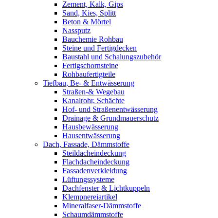
Zement, Kalk, Gips
Sand, Kies, Splitt
Beton & Mörtel
Nassputz
Bauchemie Rohbau
Steine und Fertigdecken
Baustahl und Schalungszubehör
Fertigschornsteine
Rohbaufertigteile
Tiefbau, Be- & Entwässerung
Straßen-& Wegebau
Kanalrohr, Schächte
Hof- und Straßenentwässerung
Drainage & Grundmauerschutz
Hausbewässerung
Hausentwässerung
Dach, Fassade, Dämmstoffe
Steildacheindeckung
Flachdacheindeckung
Fassadenverkleidung
Lüftungssysteme
Dachfenster & Lichtkuppeln
Klempnereiartikel
Mineralfaser-Dämmstoffe
Schaumdämmstoffe