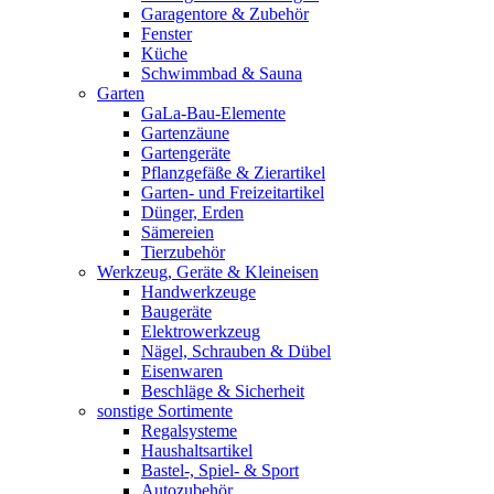
Garagentore & Zubehör
Fenster
Küche
Schwimmbad & Sauna
Garten
GaLa-Bau-Elemente
Gartenzäune
Gartengeräte
Pflanzgefäße & Zierartikel
Garten- und Freizeitartikel
Dünger, Erden
Sämereien
Tierzubehör
Werkzeug, Geräte & Kleineisen
Handwerkzeuge
Baugeräte
Elektrowerkzeug
Nägel, Schrauben & Dübel
Eisenwaren
Beschläge & Sicherheit
sonstige Sortimente
Regalsysteme
Haushaltsartikel
Bastel-, Spiel- & Sport
Autozubehör