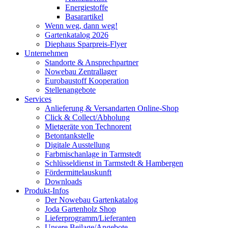
Energiestoffe
Basarartikel
Wenn weg, dann weg!
Gartenkatalog 2026
Diephaus Sparpreis-Flyer
Unternehmen
Standorte & Ansprechpartner
Nowebau Zentrallager
Eurobaustoff Kooperation
Stellenangebote
Services
Anlieferung & Versandarten Online-Shop
Click & Collect/Abholung
Mietgeräte von Technorent
Betontankstelle
Digitale Ausstellung
Farbmischanlage in Tarmstedt
Schlüsseldienst in Tarmstedt & Hambergen
Fördermittelauskunft
Downloads
Produkt-Infos
Der Nowebau Gartenkatalog
Joda Gartenholz Shop
Lieferprogramm/Lieferanten
Unsere Beilage/Angebote