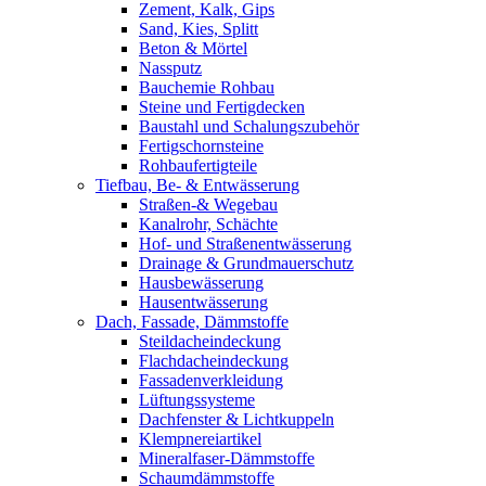
Zement, Kalk, Gips
Sand, Kies, Splitt
Beton & Mörtel
Nassputz
Bauchemie Rohbau
Steine und Fertigdecken
Baustahl und Schalungszubehör
Fertigschornsteine
Rohbaufertigteile
Tiefbau, Be- & Entwässerung
Straßen-& Wegebau
Kanalrohr, Schächte
Hof- und Straßenentwässerung
Drainage & Grundmauerschutz
Hausbewässerung
Hausentwässerung
Dach, Fassade, Dämmstoffe
Steildacheindeckung
Flachdacheindeckung
Fassadenverkleidung
Lüftungssysteme
Dachfenster & Lichtkuppeln
Klempnereiartikel
Mineralfaser-Dämmstoffe
Schaumdämmstoffe