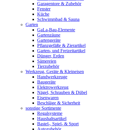
Garagentore & Zubehör
Fenster
Küche
Schwimmbad & Sauna
Garten
GaLa-Bau-Elemente
Gartenzäune
Gartengeräte
Pflanzgefäße & Zierartikel
Garten- und Freizeitartikel
Dünger, Erden
Sämereien
Tierzubehör
Werkzeug, Geräte & Kleineisen
Handwerkzeuge
Baugeräte
Elektrowerkzeug
Nägel, Schrauben & Dübel
Eisenwaren
Beschläge & Sicherheit
sonstige Sortimente
Regalsysteme
Haushaltsartikel
Bastel-, Spiel- & Sport
Autozubehör