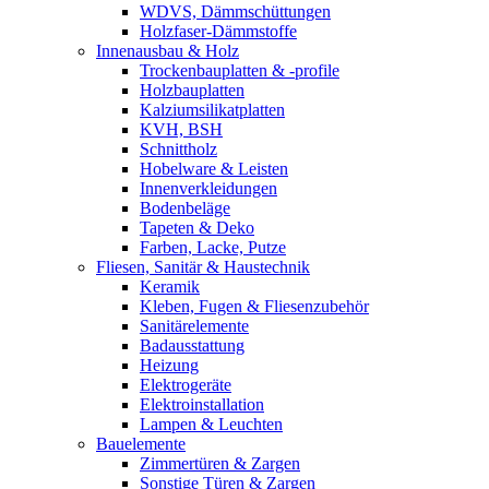
WDVS, Dämmschüttungen
Holzfaser-Dämmstoffe
Innenausbau & Holz
Trockenbauplatten & -profile
Holzbauplatten
Kalziumsilikatplatten
KVH, BSH
Schnittholz
Hobelware & Leisten
Innenverkleidungen
Bodenbeläge
Tapeten & Deko
Farben, Lacke, Putze
Fliesen, Sanitär & Haustechnik
Keramik
Kleben, Fugen & Fliesenzubehör
Sanitärelemente
Badausstattung
Heizung
Elektrogeräte
Elektroinstallation
Lampen & Leuchten
Bauelemente
Zimmertüren & Zargen
Sonstige Türen & Zargen