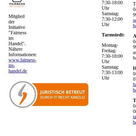
7:30-18:00
T
Uhr
0
Samstag:
9
Mitglied
7:30-12:00
s
der
Uhr
b
Initiative
"Fairness
Tarmstedt:
A
im
0
Handel".
Montag-
9
Nähere
Freitag:
a
Informationen:
7:30-18:00
b
www.fairness-
Uhr
im-
Samstag:
H
handel.de
7:30-13:00
0
Uhr
0
h
b
T
0
0
t
b