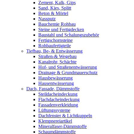
Zement, Kalk, Gips
Sand, Kies, Splitt
Beton & Mörtel
Nassputz
Bauchemie Rohbau
Steine und Fertigdecken
Baustahl und Schalungszubehör
Fertigschornsteine
Rohbaufertigteile
Tiefbau, Be- & Entwässerung
Straßen-& Wegebau
Kanalrohr, Schächte
Hof- und Straßenentwässerung
Drainage & Grundmauerschutz
Hausbewässerung
Hausentwässerung
Dach, Fassade, Dämmstoffe
Steildacheindeckung
Flachdacheindeckung
Fassadenverkleidung
Lüftungssysteme
Dachfenster & Lichtkuppeln
Klempnereiartikel
Mineralfaser-Dämmstoffe
Schaumdämmstoffe