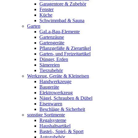
Garagentore & Zubehör
Fenster
Küche
Schwimmbad & Sauna
Garten
GaLa-Bau-Elemente
Gartenzäune
Gartengeräte
Pflanzgefäße & Zierartikel
Garten- und Freizeitartikel
Dünger, Erden
Sämereien
Tierzubehör
Werkzeug, Geräte & Kleineisen
Handwerkzeuge
Baugeräte
Elektrowerkzeug
Nägel, Schrauben & Dübel
Eisenwaren
Beschläge & Sicherheit
sonstige Sortimente
Regalsysteme
Haushaltsartikel
Bastel-, Spiel- & Sport
Autozubehör