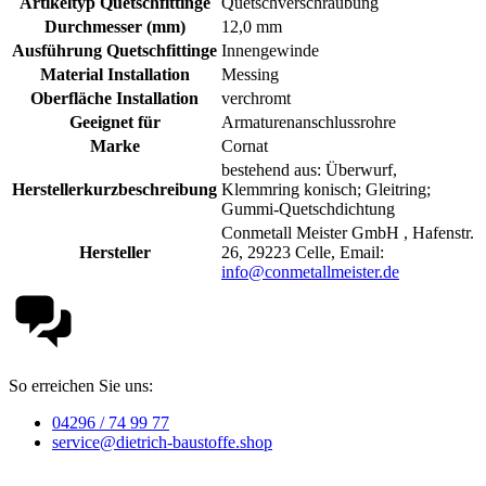
Artikeltyp Quetschfittinge
Quetschverschraubung
Durchmesser (mm)
12,0 mm
Ausführung Quetschfittinge
Innengewinde
Material Installation
Messing
Oberfläche Installation
verchromt
Geeignet für
Armaturenanschlussrohre
Marke
Cornat
bestehend aus: Überwurf,
Herstellerkurzbeschreibung
Klemmring konisch; Gleitring;
Gummi-Quetschdichtung
Conmetall Meister GmbH , Hafenstr.
Hersteller
26, 29223 Celle, Email:
info@conmetallmeister.de
So erreichen Sie uns:
04296 / 74 99 77
service@dietrich-baustoffe.shop