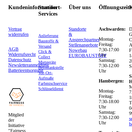
Kundeninformation
Standort-
Über uns
Öffnungszeit
K
Services
Vertrag
Standorte
Aschwarden:
D
widerrufen
&
G
Anlieferung
Montag-
Ansprechpartner
C
Baustoffe &
Freitag:
Stellenangebote
Versand
AGB
7:30-17:00
Nowebau
F
Click &
Widerrufsrecht
Uhr
EUROBAUSTOFF
1
Collect
Datenschutz
Samstag:
2
Mietgeräte
Newsletteranmeldung
7:30-12:00
S
Betontankstelle
Batterieentsorgung
Uhr
Vor-Ort-
S
Aufmaße
Hambergen:
H
Farbmischservice
M
Schlüsseldienst
Montag-
7
Freitag:
1
7:30-18:00
T
Uhr
0
Samstag:
9
Mitglied
7:30-12:00
s
der
Uhr
b
Initiative
"Fairness