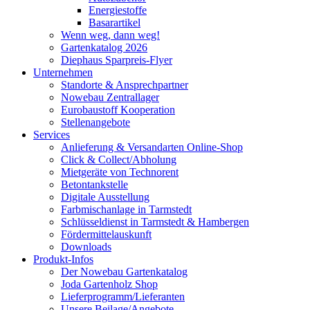
Energiestoffe
Basarartikel
Wenn weg, dann weg!
Gartenkatalog 2026
Diephaus Sparpreis-Flyer
Unternehmen
Standorte & Ansprechpartner
Nowebau Zentrallager
Eurobaustoff Kooperation
Stellenangebote
Services
Anlieferung & Versandarten Online-Shop
Click & Collect/Abholung
Mietgeräte von Technorent
Betontankstelle
Digitale Ausstellung
Farbmischanlage in Tarmstedt
Schlüsseldienst in Tarmstedt & Hambergen
Fördermittelauskunft
Downloads
Produkt-Infos
Der Nowebau Gartenkatalog
Joda Gartenholz Shop
Lieferprogramm/Lieferanten
Unsere Beilage/Angebote