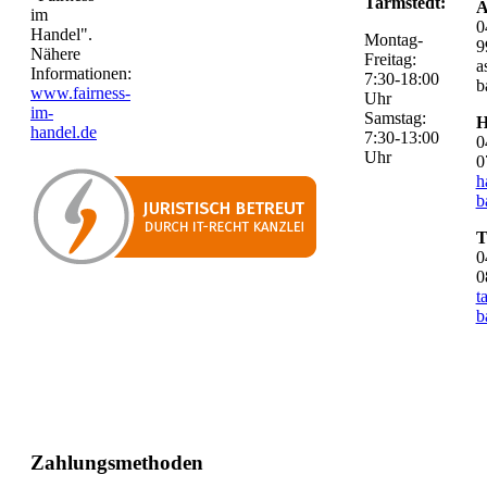
Tarmstedt:
A
im
0
Handel".
Montag-
9
Nähere
Freitag:
a
Informationen:
7:30-18:00
b
www.fairness-
Uhr
im-
Samstag:
H
handel.de
7:30-13:00
0
Uhr
0
h
b
T
0
0
t
b
Zahlungsmethoden