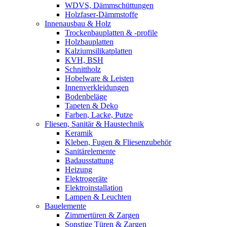
WDVS, Dämmschüttungen
Holzfaser-Dämmstoffe
Innenausbau & Holz
Trockenbauplatten & -profile
Holzbauplatten
Kalziumsilikatplatten
KVH, BSH
Schnittholz
Hobelware & Leisten
Innenverkleidungen
Bodenbeläge
Tapeten & Deko
Farben, Lacke, Putze
Fliesen, Sanitär & Haustechnik
Keramik
Kleben, Fugen & Fliesenzubehör
Sanitärelemente
Badausstattung
Heizung
Elektrogeräte
Elektroinstallation
Lampen & Leuchten
Bauelemente
Zimmertüren & Zargen
Sonstige Türen & Zargen