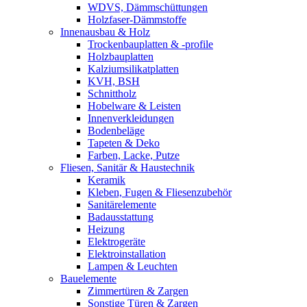
WDVS, Dämmschüttungen
Holzfaser-Dämmstoffe
Innenausbau & Holz
Trockenbauplatten & -profile
Holzbauplatten
Kalziumsilikatplatten
KVH, BSH
Schnittholz
Hobelware & Leisten
Innenverkleidungen
Bodenbeläge
Tapeten & Deko
Farben, Lacke, Putze
Fliesen, Sanitär & Haustechnik
Keramik
Kleben, Fugen & Fliesenzubehör
Sanitärelemente
Badausstattung
Heizung
Elektrogeräte
Elektroinstallation
Lampen & Leuchten
Bauelemente
Zimmertüren & Zargen
Sonstige Türen & Zargen