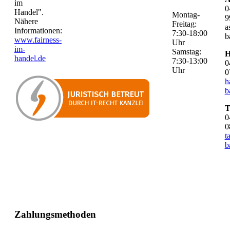
im
0
Handel".
Montag-
9
Nähere
Freitag:
a
Informationen:
7:30-18:00
b
www.fairness-
Uhr
im-
Samstag:
H
handel.de
7:30-13:00
0
Uhr
0
h
b
T
0
0
t
b
Zahlungsmethoden