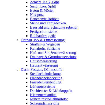
Zement, Kalk, Gips
Sand, Kies, Splitt
Beton & Mörtel
Nassputz
Bauchemie Rohbau
Steine und Fertigdecken
Baustahl und Schalungszubehör
Fertigschornsteine
Rohbaufertigteile
Tiefbau, Be- & Entwässerung
Straßen-& Wegebau
Kanalrohr, Schächte
Hof- und Straßenentwässerung
Drainage & Grundmauerschutz
Hausbewässerung
Hausentwässerung
Dach, Fassade, Dämmstoffe
Steildacheindeckung
Flachdacheindeckung
Fassadenverkleidung
Lüftungssysteme
Dachfenster & Lichtkuppeln
Klempnereiartikel
Mineralfaser-Dämmstoffe
Schaumdämmstoffe