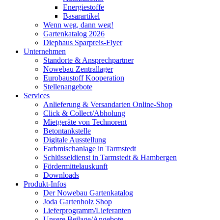
Energiestoffe
Basarartikel
Wenn weg, dann weg!
Gartenkatalog 2026
Diephaus Sparpreis-Flyer
Unternehmen
Standorte & Ansprechpartner
Nowebau Zentrallager
Eurobaustoff Kooperation
Stellenangebote
Services
Anlieferung & Versandarten Online-Shop
Click & Collect/Abholung
Mietgeräte von Technorent
Betontankstelle
Digitale Ausstellung
Farbmischanlage in Tarmstedt
Schlüsseldienst in Tarmstedt & Hambergen
Fördermittelauskunft
Downloads
Produkt-Infos
Der Nowebau Gartenkatalog
Joda Gartenholz Shop
Lieferprogramm/Lieferanten
Unsere Beilage/Angebote