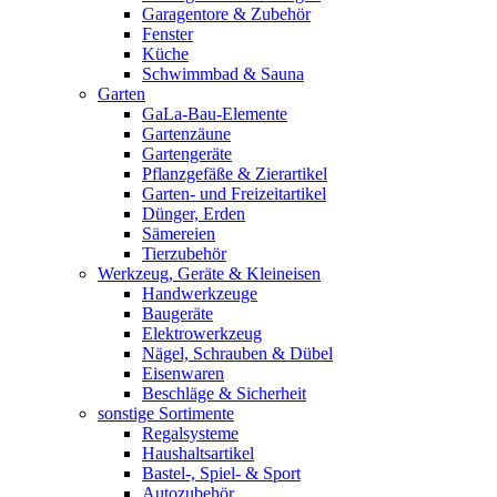
Garagentore & Zubehör
Fenster
Küche
Schwimmbad & Sauna
Garten
GaLa-Bau-Elemente
Gartenzäune
Gartengeräte
Pflanzgefäße & Zierartikel
Garten- und Freizeitartikel
Dünger, Erden
Sämereien
Tierzubehör
Werkzeug, Geräte & Kleineisen
Handwerkzeuge
Baugeräte
Elektrowerkzeug
Nägel, Schrauben & Dübel
Eisenwaren
Beschläge & Sicherheit
sonstige Sortimente
Regalsysteme
Haushaltsartikel
Bastel-, Spiel- & Sport
Autozubehör