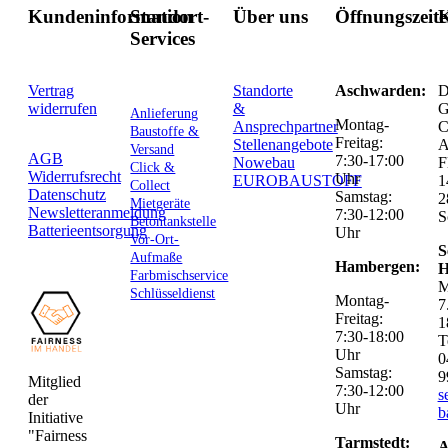
Kundeninformation
Standort-
Über uns
Öffnungszeit
K
Services
Vertrag
Standorte
Aschwarden:
D
widerrufen
&
G
Anlieferung
Montag-
Ansprechpartner
C
Baustoffe &
Freitag:
Stellenangebote
Versand
AGB
7:30-17:00
Nowebau
F
Click &
Widerrufsrecht
Uhr
EUROBAUSTOFF
1
Collect
Datenschutz
Samstag:
2
Mietgeräte
Newsletteranmeldung
7:30-12:00
S
Betontankstelle
Batterieentsorgung
Uhr
Vor-Ort-
S
Aufmaße
Hambergen:
H
Farbmischservice
M
Schlüsseldienst
Montag-
7
Freitag:
1
7:30-18:00
T
Uhr
0
Samstag:
9
Mitglied
7:30-12:00
s
der
Uhr
b
Initiative
"Fairness
Tarmstedt:
A