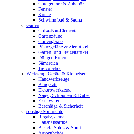
Garagentore & Zubehör
Fenster
Küche
Schwimmbad & Sauna
Garten
GaLa-Bau-Elemente
Gartenzäune
Gartengeräte
Pflanzgefäße & Zierartikel
Garten- und Freizeitartikel
Dünger, Erden
Sämereien
Tierzubehör
Werkzeug, Geräte & Kleineisen
Handwerkzeuge
Baugeräte
Elektrowerkzeug
Nägel, Schrauben & Dübel
Eisenwaren
Beschläge & Sicherheit
sonstige Sortimente
Regalsysteme
Haushaltsartikel
Bastel-, Spiel- & Sport
Autozubehör