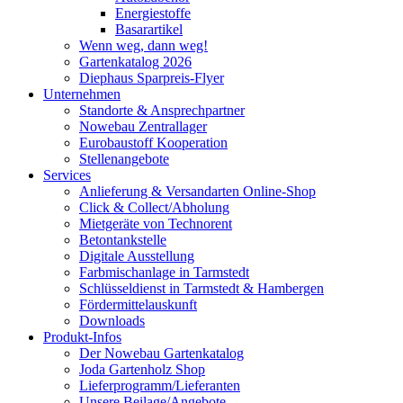
Energiestoffe
Basarartikel
Wenn weg, dann weg!
Gartenkatalog 2026
Diephaus Sparpreis-Flyer
Unternehmen
Standorte & Ansprechpartner
Nowebau Zentrallager
Eurobaustoff Kooperation
Stellenangebote
Services
Anlieferung & Versandarten Online-Shop
Click & Collect/Abholung
Mietgeräte von Technorent
Betontankstelle
Digitale Ausstellung
Farbmischanlage in Tarmstedt
Schlüsseldienst in Tarmstedt & Hambergen
Fördermittelauskunft
Downloads
Produkt-Infos
Der Nowebau Gartenkatalog
Joda Gartenholz Shop
Lieferprogramm/Lieferanten
Unsere Beilage/Angebote