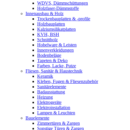
WDVS, Dämmschüttungen
Holzfaser-Dämmstoffe
Innenausbau & Holz
Trockenbauplatten & -profile
Holzbauplatten
Kalziumsilikatplatten
KVH, BSH
Schnittholz
Hobelware & Leisten
Innenverkleidungen
Bodenbeläge
Tapeten & Deko
Farben, Lacke, Putze
Fliesen, Sanitär & Haustechnik
Keramik
Kleben, Fugen & Fliesenzubehör
Sanitärelemente
Badausstattung
Heizung
Elektrogeräte
Elektroinstallation
Lampen & Leuchten
Bauelemente
Zimmertüren & Zargen
Sonstige Türen & Zargen