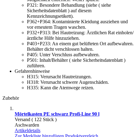
P321:
Besondere Behandlung (siehe ( siehe
Sicherheitsdatenblatt ) auf diesem
Kennzeichnungsetikett).
P362+P364:
Kontaminierte Kleidung ausziehen und
vor erneutem Tragen waschen.
P332+P313:
Bei Hautreizung: Ärztlichen Rat einholen/
ärztliche Hilfe hinzuziehen.
P403+P233:
An einem gut belüfteten Ort aufbewahren.
Behälter dicht verschlossen halten.
P405:
Unter Verschluss aufbewahren.
P501:
Inhalt/Behälter ( siehe Sicherheitsdatenblatt )
zuführen.
Gefahrenhinweise
H315:
Verursacht Hautreizungen.
H318:
Verursacht schwere Augenschäden.
H335:
Kann die Atemwege reizen.
Zubehör
Mörtelkasten PE schwarz Profi-Line 90 l
Versand ( 122 Stück )
Aschwarden
Artikeldetails
Zur Merkliste hinzufügen
Produktvergleich