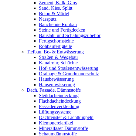
Zement, Kalk, Gips
Sand, Kies, Splitt
Beton & Mörtel
Nassputz
Bauchemie Rohbau
Steine und Fertigdecken
Baustahl und Schalungszubehör
Fertigschornsteine
Rohbaufertigteile
Tiefbau, Be- & Entwässerung
Straßen-& Wegebau
Kanalrohr, Schächte
Hof- und Straßenentwässerung
Drainage & Grundmauerschutz
Hausbewässerung
Hausentwässerung
Dach, Fassade, Dämmstoffe
Steildacheindeckung
Flachdacheindeckung
Fassadenverkleidung
Lüftungssysteme
Dachfenster & Lichtkuppeln
Klempnereiartikel
Mineralfaser-Dämmstoffe
Schaumdämmstoffe