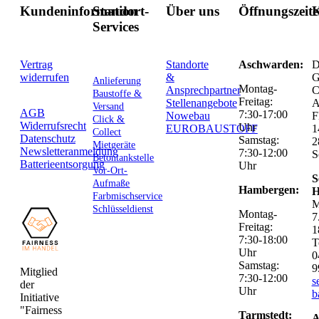
Kundeninformation
Standort-
Über uns
Öffnungszeit
K
Services
Vertrag
Standorte
Aschwarden:
D
widerrufen
&
G
Anlieferung
Montag-
Ansprechpartner
C
Baustoffe &
Freitag:
Stellenangebote
Versand
AGB
7:30-17:00
Nowebau
F
Click &
Widerrufsrecht
Uhr
EUROBAUSTOFF
1
Collect
Datenschutz
Samstag:
2
Mietgeräte
Newsletteranmeldung
7:30-12:00
S
Betontankstelle
Batterieentsorgung
Uhr
Vor-Ort-
S
Aufmaße
Hambergen:
H
Farbmischservice
M
Schlüsseldienst
Montag-
7
Freitag:
1
7:30-18:00
T
Uhr
0
Samstag:
9
Mitglied
7:30-12:00
s
der
Uhr
b
Initiative
"Fairness
Tarmstedt:
A