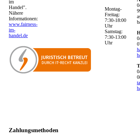
im
0
Handel".
Montag-
9
Nähere
Freitag:
a
Informationen:
7:30-18:00
b
www.fairness-
Uhr
im-
Samstag:
H
handel.de
7:30-13:00
0
Uhr
0
h
b
T
0
0
t
b
Zahlungsmethoden