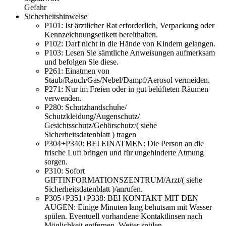
Gefahr
Sicherheitshinweise
P101:
Ist ärztlicher Rat erforderlich, Verpackung oder
Kennzeichnungsetikett bereithalten.
P102:
Darf nicht in die Hände von Kindern gelangen.
P103:
Lesen Sie sämtliche Anwei­sungen aufmerksam
und befolgen Sie diese.
P261:
Einatmen von
Staub/Rauch/Gas/Nebel/Dampf/Aerosol vermeiden.
P271:
Nur im Freien oder in gut belüfteten Räumen
verwenden.
P280:
Schutzhandschuhe/
Schutzkleidung/Augenschutz/
Gesichtsschutz/Gehörschutz/( siehe
Sicherheitsdatenblatt ) tragen
P304+P340:
BEI EINATMEN: Die Person an die
frische Luft bringen und für ungehinderte Atmung
sorgen.
P310:
Sofort
GIFTINFORMATIONSZENTRUM/Arzt/( siehe
Sicherheitsdatenblatt )/anrufen.
P305+P351+P338:
BEI KONTAKT MIT DEN
AUGEN: Einige Minuten lang behutsam mit Wasser
spülen. Eventuell vorhandene Kontaktlinsen nach
Möglichkeit entfernen. Weiter spülen.