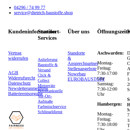
04296 / 74 99 77
service@dietrich-baustoffe.shop
Kundeninformation
Standort-
Über uns
Öffnungszeit
K
Services
Vertrag
Standorte
Aschwarden:
D
widerrufen
&
G
Anlieferung
Montag-
Ansprechpartner
C
Baustoffe &
Freitag:
Stellenangebote
Versand
AGB
7:30-17:00
Nowebau
F
Click &
Widerrufsrecht
Uhr
EUROBAUSTOFF
1
Collect
Datenschutz
Samstag:
2
Mietgeräte
Newsletteranmeldung
7:30-12:00
S
Betontankstelle
Batterieentsorgung
Uhr
Vor-Ort-
S
Aufmaße
Hambergen:
H
Farbmischservice
M
Schlüsseldienst
Montag-
7
Freitag:
1
7:30-18:00
T
Uhr