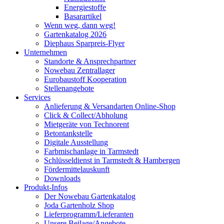
Energiestoffe
Basarartikel
Wenn weg, dann weg!
Gartenkatalog 2026
Diephaus Sparpreis-Flyer
Unternehmen
Standorte & Ansprechpartner
Nowebau Zentrallager
Eurobaustoff Kooperation
Stellenangebote
Services
Anlieferung & Versandarten Online-Shop
Click & Collect/Abholung
Mietgeräte von Technorent
Betontankstelle
Digitale Ausstellung
Farbmischanlage in Tarmstedt
Schlüsseldienst in Tarmstedt & Hambergen
Fördermittelauskunft
Downloads
Produkt-Infos
Der Nowebau Gartenkatalog
Joda Gartenholz Shop
Lieferprogramm/Lieferanten
Unsere Beilage/Angebote