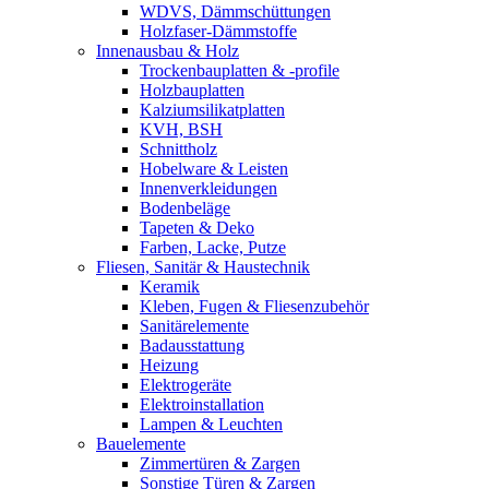
WDVS, Dämmschüttungen
Holzfaser-Dämmstoffe
Innenausbau & Holz
Trockenbauplatten & -profile
Holzbauplatten
Kalziumsilikatplatten
KVH, BSH
Schnittholz
Hobelware & Leisten
Innenverkleidungen
Bodenbeläge
Tapeten & Deko
Farben, Lacke, Putze
Fliesen, Sanitär & Haustechnik
Keramik
Kleben, Fugen & Fliesenzubehör
Sanitärelemente
Badausstattung
Heizung
Elektrogeräte
Elektroinstallation
Lampen & Leuchten
Bauelemente
Zimmertüren & Zargen
Sonstige Türen & Zargen