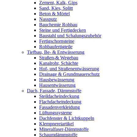
Zement, Kalk, Gips
Sand, Kies, Splitt
Beton & Mörtel
Nassputz
Bauchemie Rohbau
Steine und Fertigdecken
Baustahl und Schalungszubehör
Fertigschornsteine
Rohbaufertigteile
Tiefbau, Be- & Entwässerung
Straßen-& Wegebau
Kanalrohr, Schächte
Hof- und Straßenentwässerung
Drainage & Grundmauerschutz
Hausbewässerung
Hausentwässerung
Dach, Fassade, Dämmstoffe
Steildacheindeckung
Flachdacheindeckung
Fassadenverkleidung
Lüftungssysteme
Dachfenster & Lichtkuppeln
Klempnereiartikel
Mineralfaser-Dämmstoffe
Schaumdämmstoffe