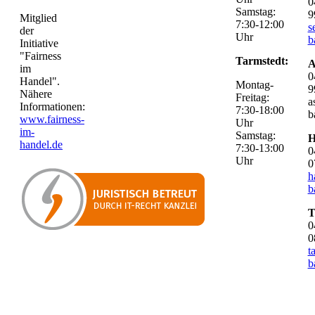
0
Samstag:
9
Mitglied
7:30-12:00
s
der
Uhr
b
Initiative
"Fairness
Tarmstedt:
A
im
0
Handel".
Montag-
9
Nähere
Freitag:
a
Informationen:
7:30-18:00
b
www.fairness-
Uhr
im-
Samstag:
H
handel.de
7:30-13:00
0
Uhr
0
h
b
T
0
0
t
b