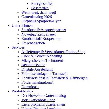
Energiestoffe
Basarartikel
Wenn weg, dann weg!
Gartenkatalog 2026
Diephaus Sparpreis-Flyer
Unternehmen
Standorte & Ansprechpartner
Nowebau Zentrallager
Eurobaustoff Kooperation
Stellenangebote
Services
Anlieferung & Versandarten Online-Shop
Click & Collect/Abholung
Mietgeräte von Technorent
Betontankstelle
Digitale Ausstellung
Farbmischanlage in Tarmstedt
Schlüsseldienst in Tarmstedt & Hambergen
Fördermittelauskunft
Downloads
Produkt-Infos
Der Nowebau Gartenkatalog
Joda Gartenholz Shop
Lieferprogramm/Lieferanten
Unsere Beilage/Angebote