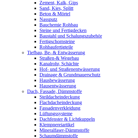
Zement, Kalk, Gips
Sand, Kies, Splitt
Beton & Mörtel
Nassputz
Bauchemie Rohbau
Steine und Fertigdecken
Baustahl und Schalungszubehör
Fertigschornsteine
Rohbaufertigteile
Tiefbau, Be- & Entwässerung
Straßen-& Wegebau
Kanalrohr, Schächte
Hof- und Straßenentwässerung
Drainage & Grundmauerschutz
Hausbewässerung
Hausentwässerung
Dach, Fassade, Dämmstoffe
Steildacheindeckung
Flachdacheindeckung
Fassadenverkleidung
Lüftungssysteme
Dachfenster & Lichtkuppeln
Klempnereiartikel
Mineralfaser-Dämmstoffe
Schaumdämmstoffe