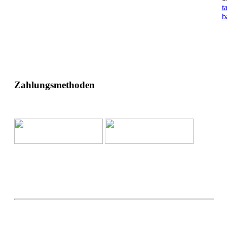
t
b
Zahlungsmethoden