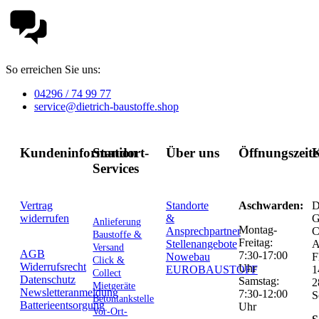
So erreichen Sie uns:
04296 / 74 99 77
service@dietrich-baustoffe.shop
Kundeninformation
Standort-
Über uns
Öffnungszeit
K
Services
Vertrag
Standorte
Aschwarden:
D
widerrufen
&
G
Anlieferung
Montag-
Ansprechpartner
C
Baustoffe &
Freitag:
Stellenangebote
Versand
AGB
7:30-17:00
Nowebau
F
Click &
Widerrufsrecht
Uhr
EUROBAUSTOFF
1
Collect
Datenschutz
Samstag:
2
Mietgeräte
Newsletteranmeldung
7:30-12:00
S
Betontankstelle
Batterieentsorgung
Uhr
Vor-Ort-