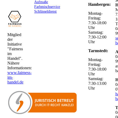
S
Aufmaße
Hambergen:
H
Farbmischservice
M
Schlüsseldienst
Montag-
7
Freitag:
1
7:30-18:00
T
Uhr
0
Samstag:
9
Mitglied
7:30-12:00
s
der
Uhr
b
Initiative
"Fairness
Tarmstedt:
A
im
0
Handel".
Montag-
9
Nähere
Freitag:
a
Informationen:
7:30-18:00
b
www.fairness-
Uhr
im-
Samstag:
H
handel.de
7:30-13:00
0
Uhr
0
h
b
T
0
0