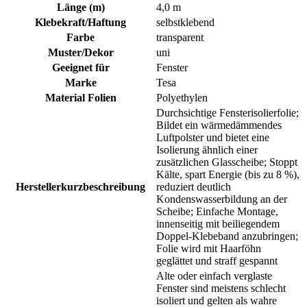
Länge (m)
4,0 m
Klebekraft/Haftung
selbstklebend
Farbe
transparent
Muster/Dekor
uni
Geeignet für
Fenster
Marke
Tesa
Material Folien
Polyethylen
Durchsichtige Fensterisolierfolie;
Bildet ein wärmedämmendes
Luftpolster und bietet eine
Isolierung ähnlich einer
zusätzlichen Glasscheibe; Stoppt
Kälte, spart Energie (bis zu 8 %),
Herstellerkurzbeschreibung
reduziert deutlich
Kondenswasserbildung an der
Scheibe; Einfache Montage,
innenseitig mit beiliegendem
Doppel-Klebeband anzubringen;
Folie wird mit Haarföhn
geglättet und straff gespannt
Alte oder einfach verglaste
Fenster sind meistens schlecht
isoliert und gelten als wahre