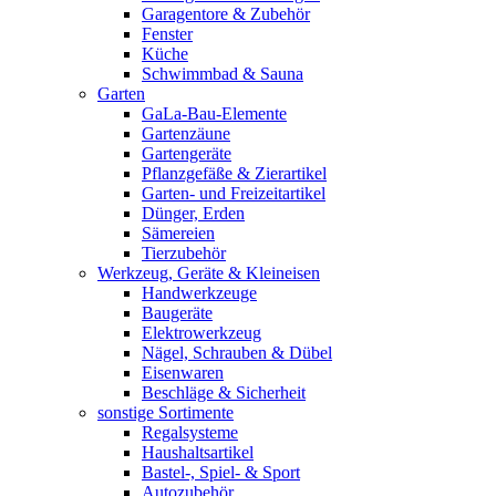
Garagentore & Zubehör
Fenster
Küche
Schwimmbad & Sauna
Garten
GaLa-Bau-Elemente
Gartenzäune
Gartengeräte
Pflanzgefäße & Zierartikel
Garten- und Freizeitartikel
Dünger, Erden
Sämereien
Tierzubehör
Werkzeug, Geräte & Kleineisen
Handwerkzeuge
Baugeräte
Elektrowerkzeug
Nägel, Schrauben & Dübel
Eisenwaren
Beschläge & Sicherheit
sonstige Sortimente
Regalsysteme
Haushaltsartikel
Bastel-, Spiel- & Sport
Autozubehör