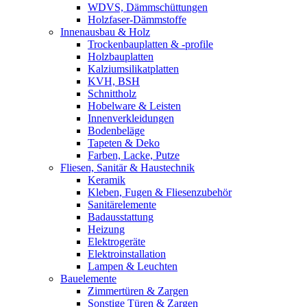
WDVS, Dämmschüttungen
Holzfaser-Dämmstoffe
Innenausbau & Holz
Trockenbauplatten & -profile
Holzbauplatten
Kalziumsilikatplatten
KVH, BSH
Schnittholz
Hobelware & Leisten
Innenverkleidungen
Bodenbeläge
Tapeten & Deko
Farben, Lacke, Putze
Fliesen, Sanitär & Haustechnik
Keramik
Kleben, Fugen & Fliesenzubehör
Sanitärelemente
Badausstattung
Heizung
Elektrogeräte
Elektroinstallation
Lampen & Leuchten
Bauelemente
Zimmertüren & Zargen
Sonstige Türen & Zargen