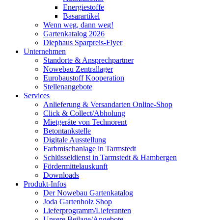
Energiestoffe
Basarartikel
Wenn weg, dann weg!
Gartenkatalog 2026
Diephaus Sparpreis-Flyer
Unternehmen
Standorte & Ansprechpartner
Nowebau Zentrallager
Eurobaustoff Kooperation
Stellenangebote
Services
Anlieferung & Versandarten Online-Shop
Click & Collect/Abholung
Mietgeräte von Technorent
Betontankstelle
Digitale Ausstellung
Farbmischanlage in Tarmstedt
Schlüsseldienst in Tarmstedt & Hambergen
Fördermittelauskunft
Downloads
Produkt-Infos
Der Nowebau Gartenkatalog
Joda Gartenholz Shop
Lieferprogramm/Lieferanten
Unsere Beilage/Angebote