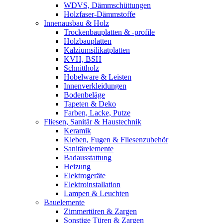
WDVS, Dämmschüttungen
Holzfaser-Dämmstoffe
Innenausbau & Holz
Trockenbauplatten & -profile
Holzbauplatten
Kalziumsilikatplatten
KVH, BSH
Schnittholz
Hobelware & Leisten
Innenverkleidungen
Bodenbeläge
Tapeten & Deko
Farben, Lacke, Putze
Fliesen, Sanitär & Haustechnik
Keramik
Kleben, Fugen & Fliesenzubehör
Sanitärelemente
Badausstattung
Heizung
Elektrogeräte
Elektroinstallation
Lampen & Leuchten
Bauelemente
Zimmertüren & Zargen
Sonstige Türen & Zargen