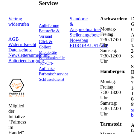
Services
Vertrag
Standorte
Aschwarden:
D
widerrufen
&
G
Anlieferung
Montag-
Ansprechpartner
C
Baustoffe &
Freitag:
Stellenangebote
Versand
AGB
7:30-17:00
Nowebau
F
Click &
Widerrufsrecht
Uhr
EUROBAUSTOFF
1
Collect
Datenschutz
Samstag:
2
Mietgeräte
Newsletteranmeldung
7:30-12:00
S
Betontankstelle
Batterieentsorgung
Uhr
Vor-Ort-
S
Aufmaße
Hambergen:
H
Farbmischservice
M
Schlüsseldienst
Montag-
7
Freitag:
1
7:30-18:00
T
Uhr
0
Samstag:
9
Mitglied
7:30-12:00
s
der
Uhr
b
Initiative
"Fairness
Tarmstedt:
A
im
0
Handel".