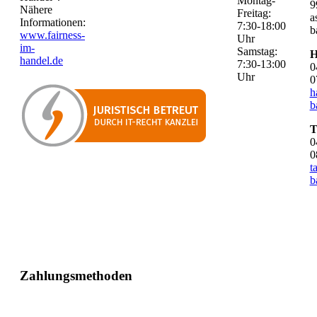
Montag-
9
Nähere
Freitag:
a
Informationen:
7:30-18:00
b
www.fairness-
Uhr
im-
Samstag:
H
handel.de
7:30-13:00
0
Uhr
0
h
b
T
0
0
t
b
Zahlungsmethoden