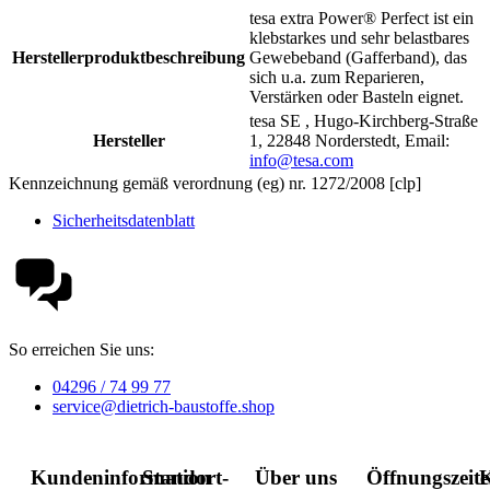
tesa extra Power® Perfect ist ein
klebstarkes und sehr belastbares
Herstellerproduktbeschreibung
Gewebeband (Gafferband), das
sich u.a. zum Reparieren,
Verstärken oder Basteln eignet.
tesa SE , Hugo-Kirchberg-Straße
Hersteller
1, 22848 Norderstedt, Email:
info@tesa.com
Kennzeichnung gemäß verordnung (eg) nr. 1272/2008 [clp]
Sicherheitsdatenblatt
So erreichen Sie uns:
04296 / 74 99 77
service@dietrich-baustoffe.shop
Kundeninformation
Standort-
Über uns
Öffnungszeit
K