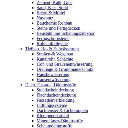
Zement, Kalk, Gips
Sand, Kies, Splitt
Beton & Mörtel
Nassputz
Bauchemie Rohbau
Steine und Fertigdecken
Baustahl und Schalungszubehör
Fertigschornsteine
Rohbaufertigteile
Tiefbau, Be- & Entwässerung
Straßen-& Wegebau
Kanalrohr, Schächte
Hof- und Straßenentwässerung
Drainage & Grundmauerschutz
Hausbewässerung
Hausentwässerung
Dach, Fassade, Dämmstoffe
Steildacheindeckung
Flachdacheindeckung
Fassadenverkleidung
Lüftungssysteme
Dachfenster & Lichtkuppeln
Klempnereiartikel
Mineralfaser-Dämmstoffe
Schaumdämmstoffe