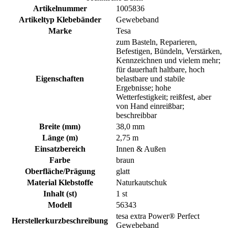
Artikelnummer
1005836
Artikeltyp Klebebänder
Gewebeband
Marke
Tesa
zum Basteln, Reparieren,
Befestigen, Bündeln, Verstärken,
Kennzeichnen und vielem mehr;
für dauerhaft haltbare, hoch
Eigenschaften
belastbare und stabile
Ergebnisse; hohe
Wetterfestigkeit; reißfest, aber
von Hand einreißbar;
beschreibbar
Breite (mm)
38,0 mm
Länge (m)
2,75 m
Einsatzbereich
Innen & Außen
Farbe
braun
Oberfläche/Prägung
glatt
Material Klebstoffe
Naturkautschuk
Inhalt (st)
1 st
Modell
56343
tesa extra Power® Perfect
Herstellerkurzbeschreibung
Gewebeband