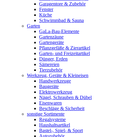
Garagentore & Zubehör
Fenster
Küche
Schwimmbad & Sauna
Garten
GaLa-Bau-Elemente
Gartenzäune
Gartengeräte
Pflanzgefäße & Zierartikel
Garten- und Freizeitartikel
Dünger, Erden
Sämereien
Tierzubehör
Werkzeug, Geräte & Kleineisen
Handwerkzeuge
Baugeräte
Elektrowerkzeug
Nägel, Schrauben & Dübel
Eisenwaren
Beschläge & Sicherheit
sonstige Sortimente
Regalsysteme
Haushaltsartikel
Bastel-, Spiel- & Sport
Autozubehör