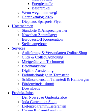
Energiestoffe
Basarartikel
Wenn weg, dann weg!
Gartenkatalog 2026
Diephaus Sparpreis-Flyer
Unternehmen
Standorte & Ansprechpartner
Nowebau Zentrallager
Eurobaustoff Kooperation
Stellenangebote
Services
Anlieferung & Versandarten Online-Shop
Click & Collect/Abholung
Mietgeräte von Technorent
Betontankstelle
Digitale Ausstellung
Farbmischanlage in Tarmstedt
Schlüsseldienst in Tarmstedt & Hambergen
Fördermittelauskunft
Downloads
Produkt-Infos
Der Nowebau Gartenkatalog
Joda Gartenholz Shop
Lieferprogramm/Lieferanten
Unsere Beilage/Angebote