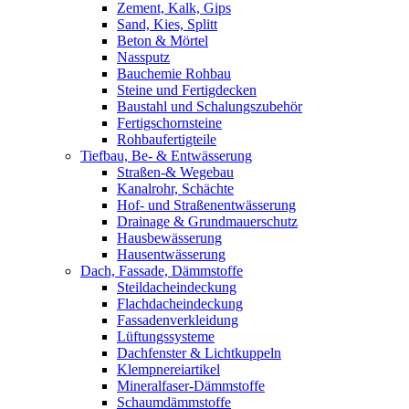
Zement, Kalk, Gips
Sand, Kies, Splitt
Beton & Mörtel
Nassputz
Bauchemie Rohbau
Steine und Fertigdecken
Baustahl und Schalungszubehör
Fertigschornsteine
Rohbaufertigteile
Tiefbau, Be- & Entwässerung
Straßen-& Wegebau
Kanalrohr, Schächte
Hof- und Straßenentwässerung
Drainage & Grundmauerschutz
Hausbewässerung
Hausentwässerung
Dach, Fassade, Dämmstoffe
Steildacheindeckung
Flachdacheindeckung
Fassadenverkleidung
Lüftungssysteme
Dachfenster & Lichtkuppeln
Klempnereiartikel
Mineralfaser-Dämmstoffe
Schaumdämmstoffe