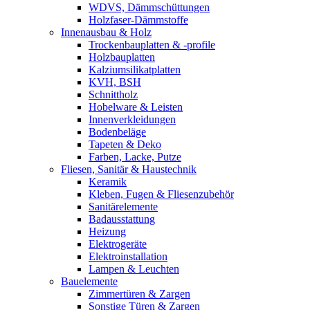
WDVS, Dämmschüttungen
Holzfaser-Dämmstoffe
Innenausbau & Holz
Trockenbauplatten & -profile
Holzbauplatten
Kalziumsilikatplatten
KVH, BSH
Schnittholz
Hobelware & Leisten
Innenverkleidungen
Bodenbeläge
Tapeten & Deko
Farben, Lacke, Putze
Fliesen, Sanitär & Haustechnik
Keramik
Kleben, Fugen & Fliesenzubehör
Sanitärelemente
Badausstattung
Heizung
Elektrogeräte
Elektroinstallation
Lampen & Leuchten
Bauelemente
Zimmertüren & Zargen
Sonstige Türen & Zargen