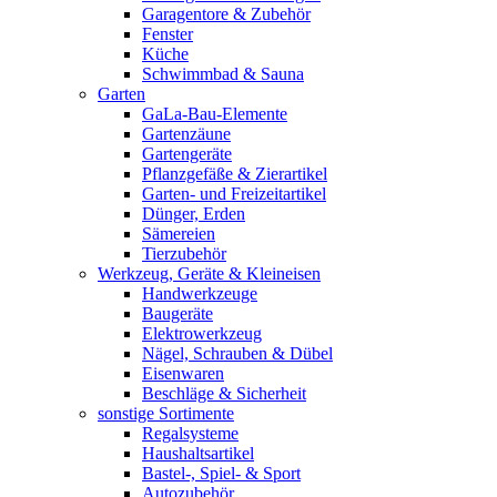
Garagentore & Zubehör
Fenster
Küche
Schwimmbad & Sauna
Garten
GaLa-Bau-Elemente
Gartenzäune
Gartengeräte
Pflanzgefäße & Zierartikel
Garten- und Freizeitartikel
Dünger, Erden
Sämereien
Tierzubehör
Werkzeug, Geräte & Kleineisen
Handwerkzeuge
Baugeräte
Elektrowerkzeug
Nägel, Schrauben & Dübel
Eisenwaren
Beschläge & Sicherheit
sonstige Sortimente
Regalsysteme
Haushaltsartikel
Bastel-, Spiel- & Sport
Autozubehör