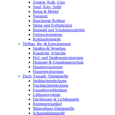
Zement, Kalk, Gips
Sand, Kies, Splitt
Beton & Mörtel
Nassputz
Bauchemie Rohbau
Steine und Fertigdecken
Baustahl und Schalungszubehör
Fertigschornsteine
Rohbaufertigteile
Tiefbau, Be- & Entwässerung
Straßen-& Wegebau
Kanalrohr, Schächte
Hof- und Straßenentwässerung
Drainage & Grundmauerschutz
Hausbewässerung
Hausentwässerung
Dach, Fassade, Dämmstoffe
Steildacheindeckung
Flachdacheindeckung
Fassadenverkleidung
Lüftungssysteme
Dachfenster & Lichtkuppeln
Klempnereiartikel
Mineralfaser-Dämmstoffe
Schaumdämmstoffe