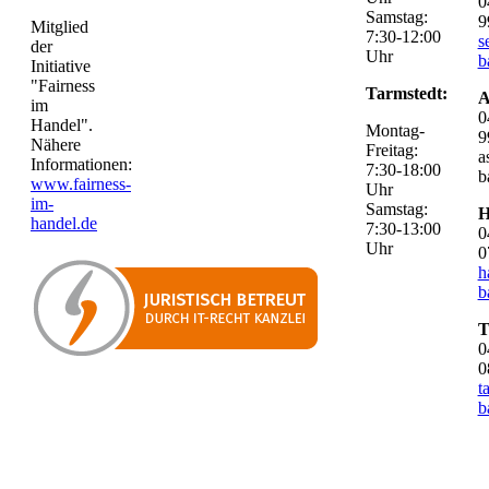
0
Samstag:
9
Mitglied
7:30-12:00
s
der
Uhr
b
Initiative
"Fairness
Tarmstedt:
A
im
0
Handel".
Montag-
9
Nähere
Freitag:
a
Informationen:
7:30-18:00
b
www.fairness-
Uhr
im-
Samstag:
H
handel.de
7:30-13:00
0
Uhr
0
h
b
T
0
0
t
b