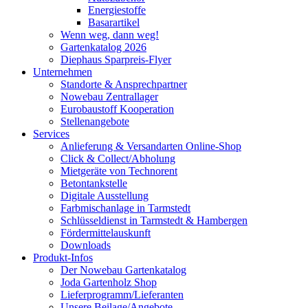
Energiestoffe
Basarartikel
Wenn weg, dann weg!
Gartenkatalog 2026
Diephaus Sparpreis-Flyer
Unternehmen
Standorte & Ansprechpartner
Nowebau Zentrallager
Eurobaustoff Kooperation
Stellenangebote
Services
Anlieferung & Versandarten Online-Shop
Click & Collect/Abholung
Mietgeräte von Technorent
Betontankstelle
Digitale Ausstellung
Farbmischanlage in Tarmstedt
Schlüsseldienst in Tarmstedt & Hambergen
Fördermittelauskunft
Downloads
Produkt-Infos
Der Nowebau Gartenkatalog
Joda Gartenholz Shop
Lieferprogramm/Lieferanten
Unsere Beilage/Angebote