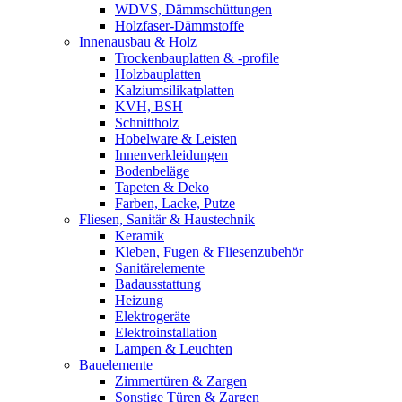
WDVS, Dämmschüttungen
Holzfaser-Dämmstoffe
Innenausbau & Holz
Trockenbauplatten & -profile
Holzbauplatten
Kalziumsilikatplatten
KVH, BSH
Schnittholz
Hobelware & Leisten
Innenverkleidungen
Bodenbeläge
Tapeten & Deko
Farben, Lacke, Putze
Fliesen, Sanitär & Haustechnik
Keramik
Kleben, Fugen & Fliesenzubehör
Sanitärelemente
Badausstattung
Heizung
Elektrogeräte
Elektroinstallation
Lampen & Leuchten
Bauelemente
Zimmertüren & Zargen
Sonstige Türen & Zargen