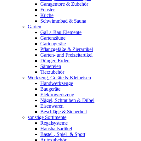
Garagentore & Zubehör
Fenster
Küche
Schwimmbad & Sauna
Garten
GaLa-Bau-Elemente
Gartenzäune
Gartengeräte
Pflanzgefäße & Zierartikel
Garten- und Freizeitartikel
Dünger, Erden
Sämereien
Tierzubehör
Werkzeug, Geräte & Kleineisen
Handwerkzeuge
Baugeräte
Elektrowerkzeug
Nägel, Schrauben & Dübel
Eisenwaren
Beschläge & Sicherheit
sonstige Sortimente
Regalsysteme
Haushaltsartikel
Bastel-, Spiel- & Sport
Autozubehör