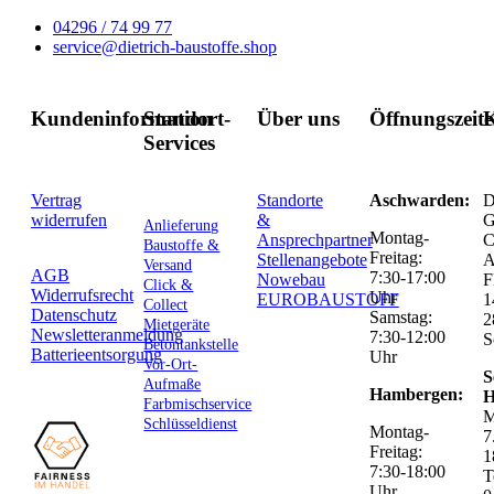
04296 / 74 99 77
service@dietrich-baustoffe.shop
Kundeninformation
Standort-
Über uns
Öffnungszeit
K
Services
Vertrag
Standorte
Aschwarden:
D
widerrufen
&
G
Anlieferung
Montag-
Ansprechpartner
C
Baustoffe &
Freitag:
Stellenangebote
Versand
AGB
7:30-17:00
Nowebau
F
Click &
Widerrufsrecht
Uhr
EUROBAUSTOFF
1
Collect
Datenschutz
Samstag:
2
Mietgeräte
Newsletteranmeldung
7:30-12:00
S
Betontankstelle
Batterieentsorgung
Uhr
Vor-Ort-
S
Aufmaße
Hambergen:
H
Farbmischservice
M
Schlüsseldienst
Montag-
7
Freitag:
1
7:30-18:00
T
Uhr