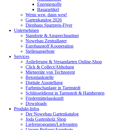
Energiestoffe
Basarartikel
Wenn weg, dann weg!
Gartenkatalog 2026
Diephaus Sparpreis-Flyer
Unternehmen
Standorte & Ansprechpartner
Nowebau Zentrallager
Eurobaustoff Kooperation
Stellenangebote
Services
Anlieferung & Versandarten Online-Shop
Click & Collect/Abholung
Mietgeräte von Technorent
Betontankstelle
Digitale Ausstellung
Farbmischanlage in Tarmstedt
Schlüsseldienst in Tarmstedt & Hambergen
Fördermittelauskunft
Downloads
Produkt-Infos
Der Nowebau Gartenkatalog
Joda Gartenholz Shop
Lieferprogramm/Lieferanten
Unsere Beilage/Angebote