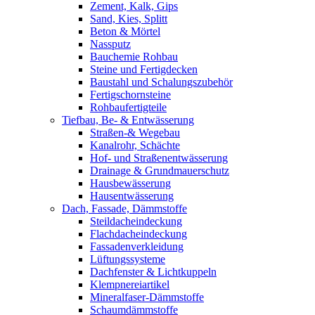
Zement, Kalk, Gips
Sand, Kies, Splitt
Beton & Mörtel
Nassputz
Bauchemie Rohbau
Steine und Fertigdecken
Baustahl und Schalungszubehör
Fertigschornsteine
Rohbaufertigteile
Tiefbau, Be- & Entwässerung
Straßen-& Wegebau
Kanalrohr, Schächte
Hof- und Straßenentwässerung
Drainage & Grundmauerschutz
Hausbewässerung
Hausentwässerung
Dach, Fassade, Dämmstoffe
Steildacheindeckung
Flachdacheindeckung
Fassadenverkleidung
Lüftungssysteme
Dachfenster & Lichtkuppeln
Klempnereiartikel
Mineralfaser-Dämmstoffe
Schaumdämmstoffe