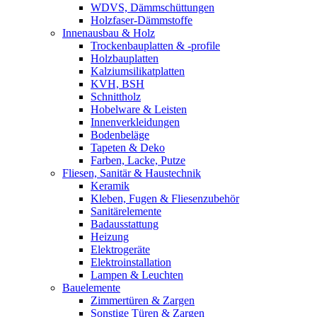
WDVS, Dämmschüttungen
Holzfaser-Dämmstoffe
Innenausbau & Holz
Trockenbauplatten & -profile
Holzbauplatten
Kalziumsilikatplatten
KVH, BSH
Schnittholz
Hobelware & Leisten
Innenverkleidungen
Bodenbeläge
Tapeten & Deko
Farben, Lacke, Putze
Fliesen, Sanitär & Haustechnik
Keramik
Kleben, Fugen & Fliesenzubehör
Sanitärelemente
Badausstattung
Heizung
Elektrogeräte
Elektroinstallation
Lampen & Leuchten
Bauelemente
Zimmertüren & Zargen
Sonstige Türen & Zargen