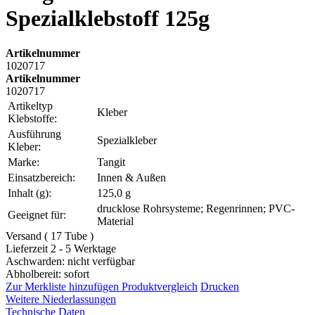
Spezialklebstoff 125g
Artikelnummer
1020717
Artikelnummer
1020717
Artikeltyp
Kleber
Klebstoffe:
Ausführung
Spezialkleber
Kleber:
Marke:
Tangit
Einsatzbereich:
Innen & Außen
Inhalt (g):
125,0 g
drucklose Rohrsysteme; Regenrinnen; PVC-
Geeignet für:
Material
Versand ( 17 Tube )
Lieferzeit 2 - 5 Werktage
Aschwarden: nicht verfügbar
Abholbereit: sofort
Zur Merkliste hinzufügen
Produktvergleich
Drucken
Weitere Niederlassungen
Technische Daten