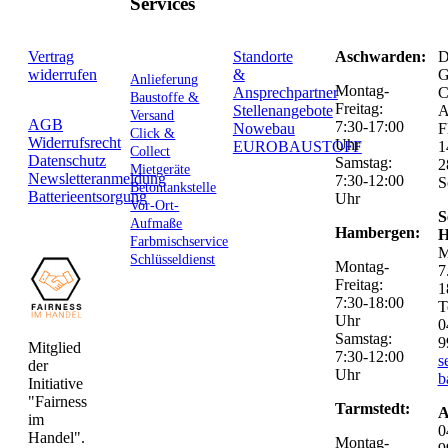
Services
Vertrag
Standorte
Aschwarden:
D
widerrufen
&
G
Anlieferung
Montag-
Ansprechpartner
C
Baustoffe &
Freitag:
Stellenangebote
Versand
AGB
7:30-17:00
Nowebau
F
Click &
Widerrufsrecht
Uhr
EUROBAUSTOFF
1
Collect
Datenschutz
Samstag:
2
Mietgeräte
Newsletteranmeldung
7:30-12:00
S
Betontankstelle
Batterieentsorgung
Uhr
Vor-Ort-
S
Aufmaße
Hambergen:
H
Farbmischservice
M
Schlüsseldienst
Montag-
7
Freitag:
1
7:30-18:00
T
Uhr
0
Samstag:
9
Mitglied
7:30-12:00
s
der
Uhr
b
Initiative
"Fairness
Tarmstedt:
A
im
0
Handel".
Montag-