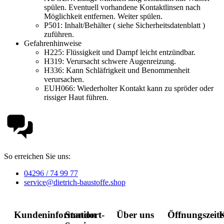
spülen. Eventuell vorhandene Kontaktlinsen nach
Möglichkeit entfernen. Weiter spülen.
P501:
Inhalt/Behälter ( siehe Sicherheitsdatenblatt )
zuführen.
Gefahrenhinweise
H225:
Flüssigkeit und Dampf leicht entzündbar.
H319:
Verursacht schwere Augenreizung.
H336:
Kann Schläfrigkeit und Benommenheit
verursachen.
EUH066:
Wiederholter Kontakt kann zu spröder oder
rissiger Haut führen.
So erreichen Sie uns:
04296 / 74 99 77
service@dietrich-baustoffe.shop
Kundeninformation
Standort-
Über uns
Öffnungszeit
K