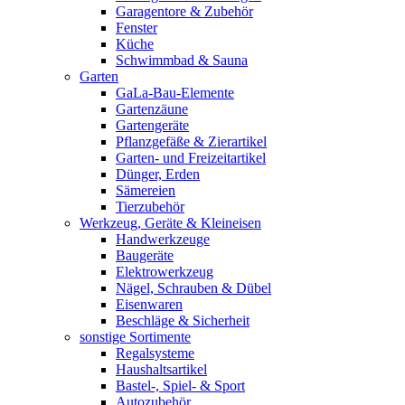
Garagentore & Zubehör
Fenster
Küche
Schwimmbad & Sauna
Garten
GaLa-Bau-Elemente
Gartenzäune
Gartengeräte
Pflanzgefäße & Zierartikel
Garten- und Freizeitartikel
Dünger, Erden
Sämereien
Tierzubehör
Werkzeug, Geräte & Kleineisen
Handwerkzeuge
Baugeräte
Elektrowerkzeug
Nägel, Schrauben & Dübel
Eisenwaren
Beschläge & Sicherheit
sonstige Sortimente
Regalsysteme
Haushaltsartikel
Bastel-, Spiel- & Sport
Autozubehör