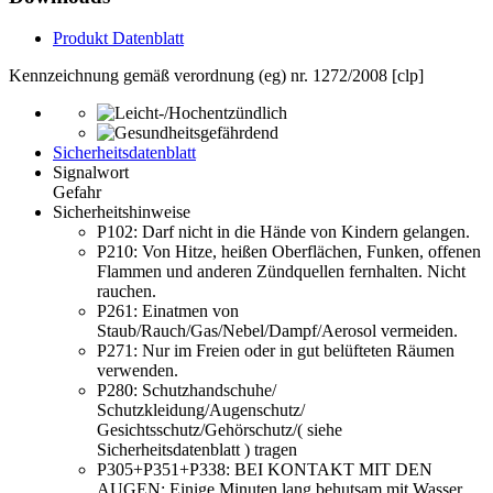
Produkt Datenblatt
Kennzeichnung gemäß verordnung (eg) nr. 1272/2008 [clp]
Sicherheitsdatenblatt
Signalwort
Gefahr
Sicherheitshinweise
P102:
Darf nicht in die Hände von Kindern gelangen.
P210:
Von Hitze, heißen Oberflächen, Funken, offenen
Flammen und anderen Zündquellen fernhalten. Nicht
rauchen.
P261:
Einatmen von
Staub/Rauch/Gas/Nebel/Dampf/Aerosol vermeiden.
P271:
Nur im Freien oder in gut belüfteten Räumen
verwenden.
P280:
Schutzhandschuhe/
Schutzkleidung/Augenschutz/
Gesichtsschutz/Gehörschutz/( siehe
Sicherheitsdatenblatt ) tragen
P305+P351+P338:
BEI KONTAKT MIT DEN
AUGEN: Einige Minuten lang behutsam mit Wasser