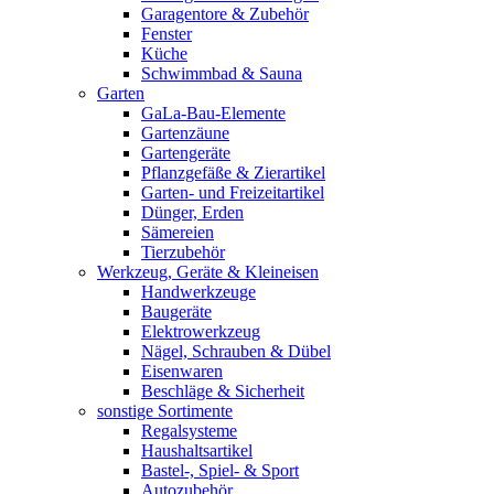
Garagentore & Zubehör
Fenster
Küche
Schwimmbad & Sauna
Garten
GaLa-Bau-Elemente
Gartenzäune
Gartengeräte
Pflanzgefäße & Zierartikel
Garten- und Freizeitartikel
Dünger, Erden
Sämereien
Tierzubehör
Werkzeug, Geräte & Kleineisen
Handwerkzeuge
Baugeräte
Elektrowerkzeug
Nägel, Schrauben & Dübel
Eisenwaren
Beschläge & Sicherheit
sonstige Sortimente
Regalsysteme
Haushaltsartikel
Bastel-, Spiel- & Sport
Autozubehör