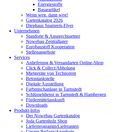
Energiestoffe
Basarartikel
Wenn weg, dann weg!
Gartenkatalog 2026
Diephaus Sparpreis-Flyer
Unternehmen
Standorte & Ansprechpartner
Nowebau Zentrallager
Eurobaustoff Kooperation
Stellenangebote
Services
Anlieferung & Versandarten Online-Shop
Click & Collect/Abholung
Mietgeräte von Technorent
Betontankstelle
Digitale Ausstellung
Farbmischanlage in Tarmstedt
Schlüsseldienst in Tarmstedt & Hambergen
Fördermittelauskunft
Downloads
Produkt-Infos
Der Nowebau Gartenkatalog
Joda Gartenholz Shop
Lieferprogramm/Lieferanten
Unsere Beilage/Angebote