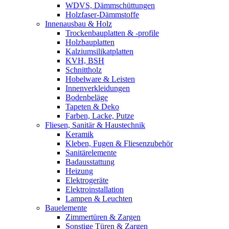
WDVS, Dämmschüttungen
Holzfaser-Dämmstoffe
Innenausbau & Holz
Trockenbauplatten & -profile
Holzbauplatten
Kalziumsilikatplatten
KVH, BSH
Schnittholz
Hobelware & Leisten
Innenverkleidungen
Bodenbeläge
Tapeten & Deko
Farben, Lacke, Putze
Fliesen, Sanitär & Haustechnik
Keramik
Kleben, Fugen & Fliesenzubehör
Sanitärelemente
Badausstattung
Heizung
Elektrogeräte
Elektroinstallation
Lampen & Leuchten
Bauelemente
Zimmertüren & Zargen
Sonstige Türen & Zargen