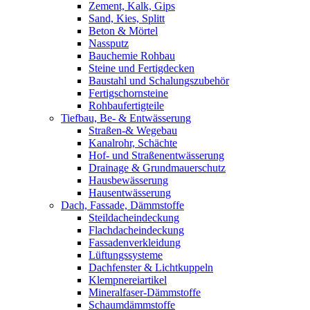
Zement, Kalk, Gips
Sand, Kies, Splitt
Beton & Mörtel
Nassputz
Bauchemie Rohbau
Steine und Fertigdecken
Baustahl und Schalungszubehör
Fertigschornsteine
Rohbaufertigteile
Tiefbau, Be- & Entwässerung
Straßen-& Wegebau
Kanalrohr, Schächte
Hof- und Straßenentwässerung
Drainage & Grundmauerschutz
Hausbewässerung
Hausentwässerung
Dach, Fassade, Dämmstoffe
Steildacheindeckung
Flachdacheindeckung
Fassadenverkleidung
Lüftungssysteme
Dachfenster & Lichtkuppeln
Klempnereiartikel
Mineralfaser-Dämmstoffe
Schaumdämmstoffe