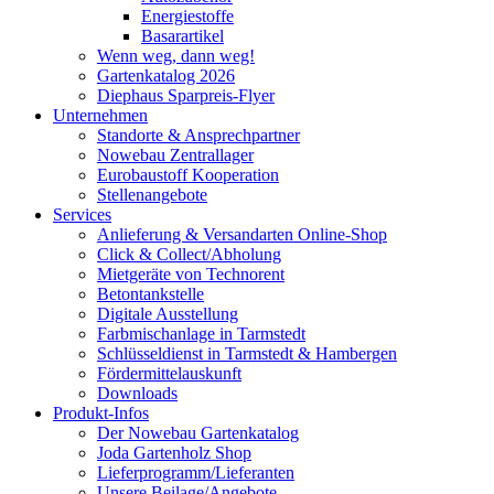
Energiestoffe
Basarartikel
Wenn weg, dann weg!
Gartenkatalog 2026
Diephaus Sparpreis-Flyer
Unternehmen
Standorte & Ansprechpartner
Nowebau Zentrallager
Eurobaustoff Kooperation
Stellenangebote
Services
Anlieferung & Versandarten Online-Shop
Click & Collect/Abholung
Mietgeräte von Technorent
Betontankstelle
Digitale Ausstellung
Farbmischanlage in Tarmstedt
Schlüsseldienst in Tarmstedt & Hambergen
Fördermittelauskunft
Downloads
Produkt-Infos
Der Nowebau Gartenkatalog
Joda Gartenholz Shop
Lieferprogramm/Lieferanten
Unsere Beilage/Angebote