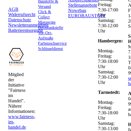
Baustoffe &
Freitag:
Stellenangebote
Versand
AGB
7:30-17:00
Nowebau
F
Click &
Widerrufsrecht
Uhr
EUROBAUSTOFF
1
Collect
Datenschutz
Samstag:
2
Mietgeräte
Newsletteranmeldung
7:30-12:00
S
Betontankstelle
Batterieentsorgung
Uhr
Vor-Ort-
S
Aufmaße
Hambergen:
H
Farbmischservice
M
Schlüsseldienst
Montag-
7
Freitag:
1
7:30-18:00
T
Uhr
0
Samstag:
9
Mitglied
7:30-12:00
s
der
Uhr
b
Initiative
"Fairness
Tarmstedt:
A
im
0
Handel".
Montag-
9
Nähere
Freitag:
a
Informationen:
7:30-18:00
b
www.fairness-
Uhr
im-
Samstag:
H
handel.de
7:30-13:00
0