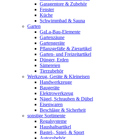
Garagentore & Zubehör
Fenster
Küche
Schwimmbad & Sauna
Garten
GaLa-Bau-Elemente
Gartenzäune
Gartengeräte
Pflanzgefäße & Zierartikel
Garten- und Freizeitartikel
Dünger, Erden
Sämereien
Tierzubehör
Werkzeug, Geräte & Kleineisen
Handwerkzeuge
Baugeräte
Elektrowerkzeug
Nägel, Schrauben & Dübel
Eisenwaren
Beschläge & Sicherheit
sonstige Sortimente
Regalsysteme
Haushaltsartikel
Bastel-, Spiel- & Sport
Autozubehör