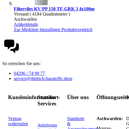
Filtervlies KV PP 150 TF-GRK 3 4x100m
Versand ( 4184 Quadratmeter )
Aschwarden
Artikeldetails
Zur Merkliste hinzufügen
Produktvergleich
So erreichen Sie uns:
04296 / 74 99 77
service@dietrich-baustoffe.shop
Kundeninformation
Standort-
Über uns
Öffnungszeit
K
Services
Vertrag
Standorte
Aschwarden:
D
widerrufen
&
G
Anlieferung
Montag-
Ansprechpartner
C