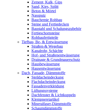
Zement, Kalk, Gips
Sand, Kies, Splitt
Beton & Mörtel
Nassputz
Bauchemie Rohbau
Steine und Fertigdecken
Baustahl und Schalungszubehör
Fertigschornsteine
Rohbaufertigteile
Tiefbau, Be- & Entwässerung
Straßen-& Wegebau
Kanalrohr, Schächte
Hof- und Straßenentwässerung
Drainage & Grundmauerschutz
Hausbewässerung
Hausentwässerung
Dach, Fassade, Dämmstoffe
Steildacheindeckung
Flachdacheindeckung
Fassadenverkleidung
Lüftungssysteme
Dachfenster & Lichtkuppeln
Klempnereiartikel
Mineralfaser-Dämmstoffe
Schaumdämmstoffe