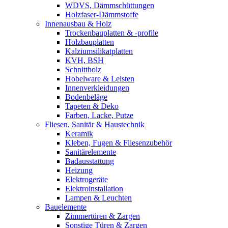
WDVS, Dämmschüttungen
Holzfaser-Dämmstoffe
Innenausbau & Holz
Trockenbauplatten & -profile
Holzbauplatten
Kalziumsilikatplatten
KVH, BSH
Schnittholz
Hobelware & Leisten
Innenverkleidungen
Bodenbeläge
Tapeten & Deko
Farben, Lacke, Putze
Fliesen, Sanitär & Haustechnik
Keramik
Kleben, Fugen & Fliesenzubehör
Sanitärelemente
Badausstattung
Heizung
Elektrogeräte
Elektroinstallation
Lampen & Leuchten
Bauelemente
Zimmertüren & Zargen
Sonstige Türen & Zargen