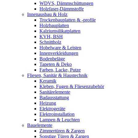
WDVS, Dämmschüttungen
Holzfaser-Dämmstoffe
Innenausbau & Holz
Trockenbauplatten & -profile
Holzbauplatten
Kalziumsilikatplatten
KVH, BSH
Schnittholz
Hobelware & Leisten
Innenverkleidungen
Bodenbeläge
Tapeten & Deko
Farben, Lacke, Putze
Fliesen, Sanitär & Haustechnik
Keramik
Kleben, Fugen & Fliesenzubehör
Sanitärelemente
Badausstattung
Heizung
Elektrogeräte
Elektroinstallation
Lampen & Leuchten
Bauelemente
Zimmertüren & Zargen
Sonstige Türen & Zargen