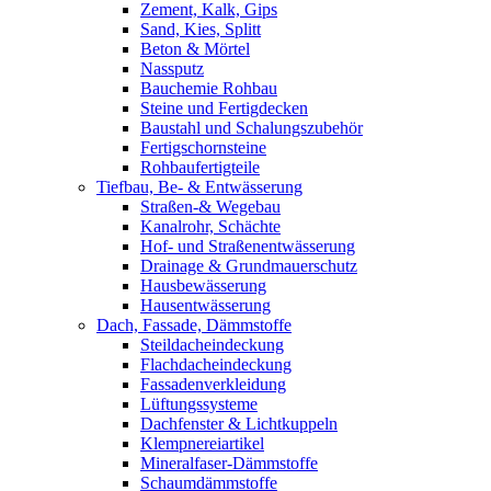
Zement, Kalk, Gips
Sand, Kies, Splitt
Beton & Mörtel
Nassputz
Bauchemie Rohbau
Steine und Fertigdecken
Baustahl und Schalungszubehör
Fertigschornsteine
Rohbaufertigteile
Tiefbau, Be- & Entwässerung
Straßen-& Wegebau
Kanalrohr, Schächte
Hof- und Straßenentwässerung
Drainage & Grundmauerschutz
Hausbewässerung
Hausentwässerung
Dach, Fassade, Dämmstoffe
Steildacheindeckung
Flachdacheindeckung
Fassadenverkleidung
Lüftungssysteme
Dachfenster & Lichtkuppeln
Klempnereiartikel
Mineralfaser-Dämmstoffe
Schaumdämmstoffe