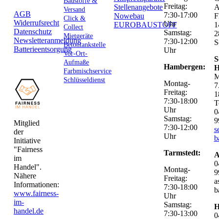
Baustoffe &
Freitag:
Stellenangebote
Versand
AGB
7:30-17:00
Nowebau
F
Click &
Widerrufsrecht
Uhr
EUROBAUSTOFF
1
Collect
Datenschutz
Samstag:
2
Mietgeräte
Newsletteranmeldung
7:30-12:00
S
Betontankstelle
Batterieentsorgung
Uhr
Vor-Ort-
S
Aufmaße
Hambergen:
H
Farbmischservice
M
Schlüsseldienst
Montag-
7
Freitag:
1
7:30-18:00
T
Uhr
0
Samstag:
9
Mitglied
7:30-12:00
s
der
Uhr
b
Initiative
"Fairness
Tarmstedt:
A
im
0
Handel".
Montag-
9
Nähere
Freitag:
a
Informationen:
7:30-18:00
b
www.fairness-
Uhr
im-
Samstag:
H
handel.de
7:30-13:00
0