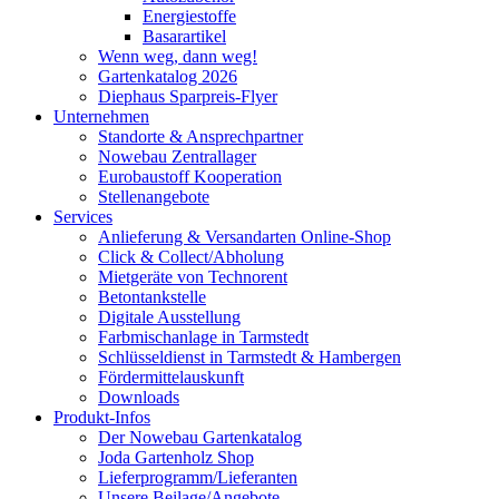
Energiestoffe
Basarartikel
Wenn weg, dann weg!
Gartenkatalog 2026
Diephaus Sparpreis-Flyer
Unternehmen
Standorte & Ansprechpartner
Nowebau Zentrallager
Eurobaustoff Kooperation
Stellenangebote
Services
Anlieferung & Versandarten Online-Shop
Click & Collect/Abholung
Mietgeräte von Technorent
Betontankstelle
Digitale Ausstellung
Farbmischanlage in Tarmstedt
Schlüsseldienst in Tarmstedt & Hambergen
Fördermittelauskunft
Downloads
Produkt-Infos
Der Nowebau Gartenkatalog
Joda Gartenholz Shop
Lieferprogramm/Lieferanten
Unsere Beilage/Angebote