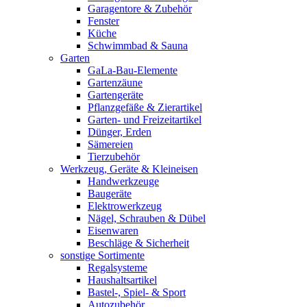
Garagentore & Zubehör
Fenster
Küche
Schwimmbad & Sauna
Garten
GaLa-Bau-Elemente
Gartenzäune
Gartengeräte
Pflanzgefäße & Zierartikel
Garten- und Freizeitartikel
Dünger, Erden
Sämereien
Tierzubehör
Werkzeug, Geräte & Kleineisen
Handwerkzeuge
Baugeräte
Elektrowerkzeug
Nägel, Schrauben & Dübel
Eisenwaren
Beschläge & Sicherheit
sonstige Sortimente
Regalsysteme
Haushaltsartikel
Bastel-, Spiel- & Sport
Autozubehör