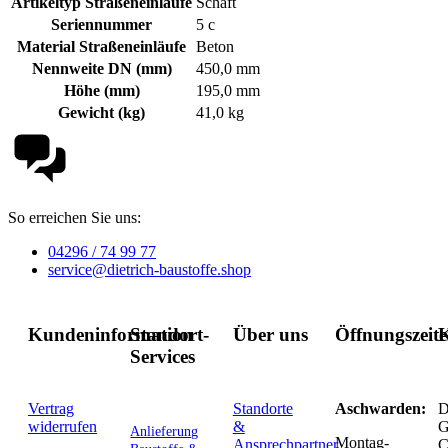
Artikeltyp Straßeneinläufe
Schaft
Seriennummer
5 c
Material Straßeneinläufe
Beton
Nennweite DN (mm)
450,0 mm
Höhe (mm)
195,0 mm
Gewicht (kg)
41,0 kg
So erreichen Sie uns:
04296 / 74 99 77
service@dietrich-baustoffe.shop
Kundeninformation
Standort-
Über uns
Öffnungszeit
K
Services
Vertrag
Standorte
Aschwarden:
D
widerrufen
&
G
Anlieferung
Montag-
Ansprechpartner
C