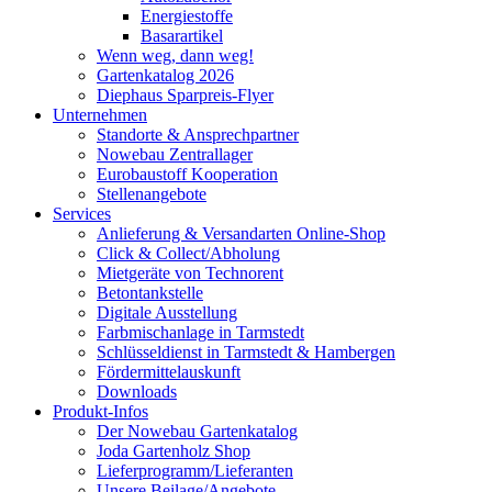
Energiestoffe
Basarartikel
Wenn weg, dann weg!
Gartenkatalog 2026
Diephaus Sparpreis-Flyer
Unternehmen
Standorte & Ansprechpartner
Nowebau Zentrallager
Eurobaustoff Kooperation
Stellenangebote
Services
Anlieferung & Versandarten Online-Shop
Click & Collect/Abholung
Mietgeräte von Technorent
Betontankstelle
Digitale Ausstellung
Farbmischanlage in Tarmstedt
Schlüsseldienst in Tarmstedt & Hambergen
Fördermittelauskunft
Downloads
Produkt-Infos
Der Nowebau Gartenkatalog
Joda Gartenholz Shop
Lieferprogramm/Lieferanten
Unsere Beilage/Angebote