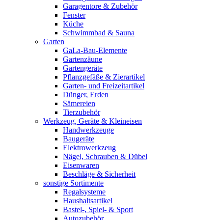
Garagentore & Zubehör
Fenster
Küche
Schwimmbad & Sauna
Garten
GaLa-Bau-Elemente
Gartenzäune
Gartengeräte
Pflanzgefäße & Zierartikel
Garten- und Freizeitartikel
Dünger, Erden
Sämereien
Tierzubehör
Werkzeug, Geräte & Kleineisen
Handwerkzeuge
Baugeräte
Elektrowerkzeug
Nägel, Schrauben & Dübel
Eisenwaren
Beschläge & Sicherheit
sonstige Sortimente
Regalsysteme
Haushaltsartikel
Bastel-, Spiel- & Sport
Autozubehör