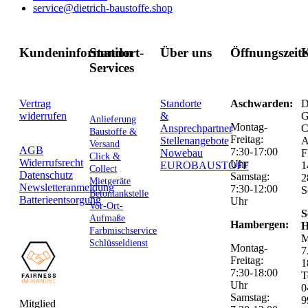
service@dietrich-baustoffe.shop
Kundeninformation
Standort-
Über uns
Öffnungszeit
K
Services
Vertrag
Standorte
Aschwarden:
D
widerrufen
&
G
Anlieferung
Montag-
Ansprechpartner
C
Baustoffe &
Freitag:
Stellenangebote
Versand
AGB
7:30-17:00
Nowebau
F
Click &
Widerrufsrecht
Uhr
EUROBAUSTOFF
1
Collect
Datenschutz
Samstag:
2
Mietgeräte
Newsletteranmeldung
7:30-12:00
S
Betontankstelle
Batterieentsorgung
Uhr
Vor-Ort-
S
Aufmaße
Hambergen:
H
Farbmischservice
M
Schlüsseldienst
Montag-
7
Freitag:
1
7:30-18:00
T
Uhr
0
Samstag:
9
Mitglied