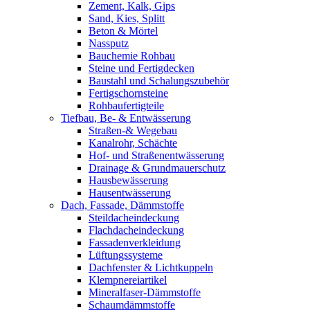
Zement, Kalk, Gips
Sand, Kies, Splitt
Beton & Mörtel
Nassputz
Bauchemie Rohbau
Steine und Fertigdecken
Baustahl und Schalungszubehör
Fertigschornsteine
Rohbaufertigteile
Tiefbau, Be- & Entwässerung
Straßen-& Wegebau
Kanalrohr, Schächte
Hof- und Straßenentwässerung
Drainage & Grundmauerschutz
Hausbewässerung
Hausentwässerung
Dach, Fassade, Dämmstoffe
Steildacheindeckung
Flachdacheindeckung
Fassadenverkleidung
Lüftungssysteme
Dachfenster & Lichtkuppeln
Klempnereiartikel
Mineralfaser-Dämmstoffe
Schaumdämmstoffe