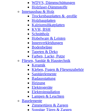
WDVS, Dämmschüttungen
Holzfaser-Dämmstoffe
Innenausbau & Holz
Trockenbauplatten & -profile
Holzbauplatten
Kalziumsilikatplatten
KVH, BSH
Schnittholz
Hobelware & Leisten
Innenverkleidungen
Bodenbeläge
Tapeten & Deko
Farben, Lacke, Putze
Fliesen, Sanitär & Haustechnik
Keramik
Kleben, Fugen & Fliesenzubehör
Sanitärelemente
Badausstattung
Heizung
Elektrogeräte
Elektroinstallation
Lampen & Leuchten
Bauelemente
Zimmertüren & Zargen
Sonstige Türen & Zargen