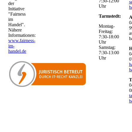
7:30-12:00
s
der
Uhr
b
Initiative
"Fairness
Tarmstedt:
A
im
0
Handel".
Montag-
9
Nähere
Freitag:
a
Informationen:
7:30-18:00
b
www.fairness-
Uhr
im-
Samstag:
H
handel.de
7:30-13:00
0
Uhr
0
h
b
T
0
0
t
b