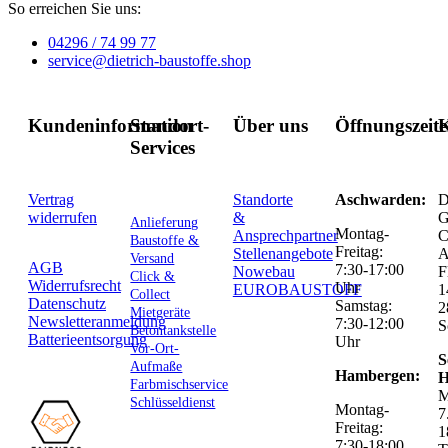
So erreichen Sie uns:
04296 / 74 99 77
service@dietrich-baustoffe.shop
Kundeninformation
Standort-
Über uns
Öffnungszeit
K
Services
Vertrag
Standorte
Aschwarden:
D
widerrufen
&
G
Anlieferung
Montag-
Ansprechpartner
C
Baustoffe &
Freitag:
Stellenangebote
Versand
AGB
7:30-17:00
Nowebau
F
Click &
Widerrufsrecht
Uhr
EUROBAUSTOFF
1
Collect
Datenschutz
Samstag:
2
Mietgeräte
Newsletteranmeldung
7:30-12:00
S
Betontankstelle
Batterieentsorgung
Uhr
Vor-Ort-
S
Aufmaße
Hambergen:
H
Farbmischservice
M
Schlüsseldienst
Montag-
7
Freitag:
1
7:30-18:00