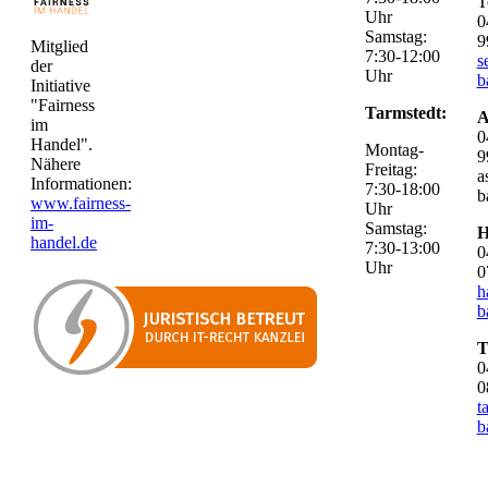
T
Uhr
0
Samstag:
9
Mitglied
7:30-12:00
s
der
Uhr
b
Initiative
"Fairness
Tarmstedt:
A
im
0
Handel".
Montag-
9
Nähere
Freitag:
a
Informationen:
7:30-18:00
b
www.fairness-
Uhr
im-
Samstag:
H
handel.de
7:30-13:00
0
Uhr
0
h
b
T
0
0
t
b