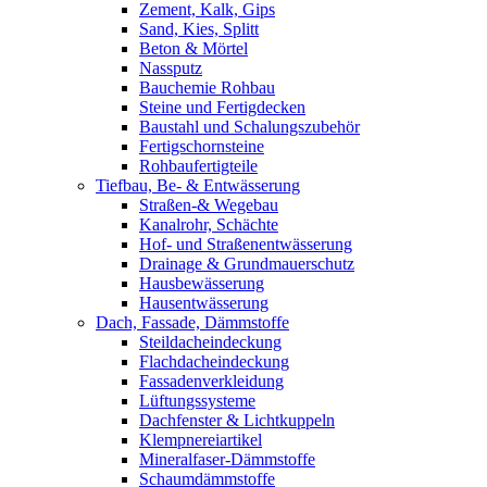
Zement, Kalk, Gips
Sand, Kies, Splitt
Beton & Mörtel
Nassputz
Bauchemie Rohbau
Steine und Fertigdecken
Baustahl und Schalungszubehör
Fertigschornsteine
Rohbaufertigteile
Tiefbau, Be- & Entwässerung
Straßen-& Wegebau
Kanalrohr, Schächte
Hof- und Straßenentwässerung
Drainage & Grundmauerschutz
Hausbewässerung
Hausentwässerung
Dach, Fassade, Dämmstoffe
Steildacheindeckung
Flachdacheindeckung
Fassadenverkleidung
Lüftungssysteme
Dachfenster & Lichtkuppeln
Klempnereiartikel
Mineralfaser-Dämmstoffe
Schaumdämmstoffe