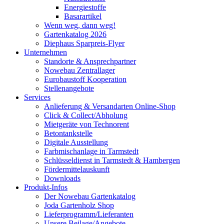
Energiestoffe
Basarartikel
Wenn weg, dann weg!
Gartenkatalog 2026
Diephaus Sparpreis-Flyer
Unternehmen
Standorte & Ansprechpartner
Nowebau Zentrallager
Eurobaustoff Kooperation
Stellenangebote
Services
Anlieferung & Versandarten Online-Shop
Click & Collect/Abholung
Mietgeräte von Technorent
Betontankstelle
Digitale Ausstellung
Farbmischanlage in Tarmstedt
Schlüsseldienst in Tarmstedt & Hambergen
Fördermittelauskunft
Downloads
Produkt-Infos
Der Nowebau Gartenkatalog
Joda Gartenholz Shop
Lieferprogramm/Lieferanten
Unsere Beilage/Angebote