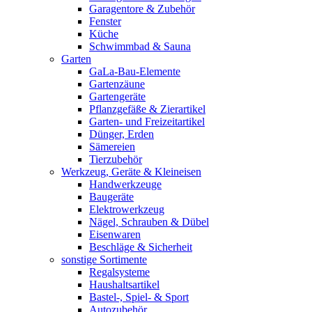
Garagentore & Zubehör
Fenster
Küche
Schwimmbad & Sauna
Garten
GaLa-Bau-Elemente
Gartenzäune
Gartengeräte
Pflanzgefäße & Zierartikel
Garten- und Freizeitartikel
Dünger, Erden
Sämereien
Tierzubehör
Werkzeug, Geräte & Kleineisen
Handwerkzeuge
Baugeräte
Elektrowerkzeug
Nägel, Schrauben & Dübel
Eisenwaren
Beschläge & Sicherheit
sonstige Sortimente
Regalsysteme
Haushaltsartikel
Bastel-, Spiel- & Sport
Autozubehör