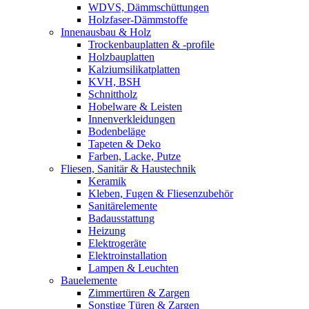
WDVS, Dämmschüttungen
Holzfaser-Dämmstoffe
Innenausbau & Holz
Trockenbauplatten & -profile
Holzbauplatten
Kalziumsilikatplatten
KVH, BSH
Schnittholz
Hobelware & Leisten
Innenverkleidungen
Bodenbeläge
Tapeten & Deko
Farben, Lacke, Putze
Fliesen, Sanitär & Haustechnik
Keramik
Kleben, Fugen & Fliesenzubehör
Sanitärelemente
Badausstattung
Heizung
Elektrogeräte
Elektroinstallation
Lampen & Leuchten
Bauelemente
Zimmertüren & Zargen
Sonstige Türen & Zargen