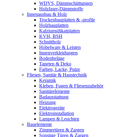
WDVS, Dämmschüttungen
Holzfaser-Dämmstoffe
Innenausbau & Holz
Trockenbauplatten & -profile
Holzbauplatten
Kalziumsilikatplatten
KVH, BSH
Schnittholz
Hobelware & Leisten
Innenverkleidungen
Bodenbeläge
Tapeten & Deko
Farben, Lacke, Putze
Fliesen, Sanitär & Haustechnik
Keramik
Kleben, Fugen & Fliesenzubehör
Sanitärelemente
Badausstattung
Heizung
Elektrogeräte
Elektroinstallation
Lampen & Leuchten
Bauelemente
Zimmertüren & Zargen
Sonstige Türen & Zargen