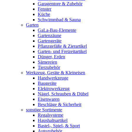
Garagentore & Zubehör
Fenster
Küche
Schwimmbad & Sauna
Garten
GaLa-Bau-Elemente
Gartenzäune
Gartengeräte
Pflanzgefäße & Zierartikel
Garten- und Freizeitartikel
Dünger, Erden
Sämereien
Tierzubehör
Werkzeug, Geräte & Kleineisen
Handwerkzeuge
Baugeräte
Elektrowerkzeug
Nägel, Schrauben & Dübel
Eisenwaren
Beschläge & Sicherheit
sonstige Sortimente
Regalsysteme
Haushaltsartikel
Bastel-, Spiel- & Sport
Autozubehör