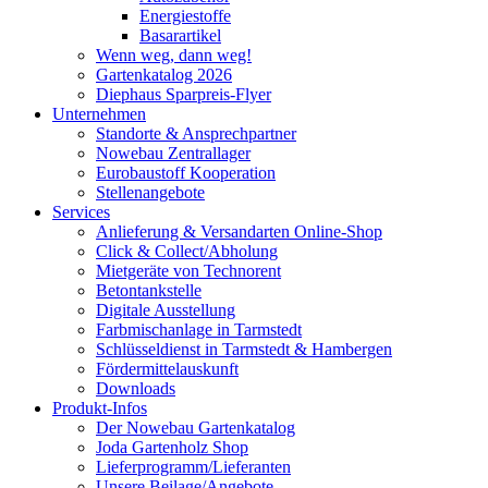
Energiestoffe
Basarartikel
Wenn weg, dann weg!
Gartenkatalog 2026
Diephaus Sparpreis-Flyer
Unternehmen
Standorte & Ansprechpartner
Nowebau Zentrallager
Eurobaustoff Kooperation
Stellenangebote
Services
Anlieferung & Versandarten Online-Shop
Click & Collect/Abholung
Mietgeräte von Technorent
Betontankstelle
Digitale Ausstellung
Farbmischanlage in Tarmstedt
Schlüsseldienst in Tarmstedt & Hambergen
Fördermittelauskunft
Downloads
Produkt-Infos
Der Nowebau Gartenkatalog
Joda Gartenholz Shop
Lieferprogramm/Lieferanten
Unsere Beilage/Angebote