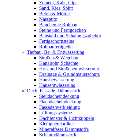
Zement, Kalk, Gips
Sand, Kies, Splitt
Beton & Mörtel
Nassputz
Bauchemie Rohbau
Steine und Fertigdecken
Baustahl und Schalungszubehör
Fertigschornsteine
Rohbaufertigteile
Tiefbau, Be- & Entwässerung
Straßen-& Wegebau
Kanalrohr, Schächte
Hof- und Straßenentwässerung
Drainage & Grundmauerschutz
Hausbewässerung
Hausentwässerung
Dach, Fassade, Dämmstoffe
Steildacheindeckung
Flachdacheindeckung
Fassadenverkleidung
Lüftungssysteme
Dachfenster & Lichtkuppeln
Klempnereiartikel
Mineralfaser-Dämmstoffe
Schaumdämmstoffe