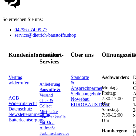
So erreichen Sie uns:
04296 / 74 99 77
service@dietrich-baustoffe.shop
Kundeninformation
Standort-
Über uns
Öffnungszeit
K
Services
Vertrag
Standorte
Aschwarden:
D
widerrufen
&
G
Anlieferung
Montag-
Ansprechpartner
C
Baustoffe &
Freitag:
Stellenangebote
Versand
AGB
7:30-17:00
Nowebau
F
Click &
Widerrufsrecht
Uhr
EUROBAUSTOFF
1
Collect
Datenschutz
Samstag:
2
Mietgeräte
Newsletteranmeldung
7:30-12:00
S
Betontankstelle
Batterieentsorgung
Uhr
Vor-Ort-
S
Aufmaße
Hambergen:
H
Farbmischservice