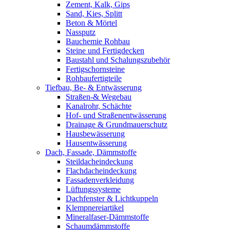
Zement, Kalk, Gips
Sand, Kies, Splitt
Beton & Mörtel
Nassputz
Bauchemie Rohbau
Steine und Fertigdecken
Baustahl und Schalungszubehör
Fertigschornsteine
Rohbaufertigteile
Tiefbau, Be- & Entwässerung
Straßen-& Wegebau
Kanalrohr, Schächte
Hof- und Straßenentwässerung
Drainage & Grundmauerschutz
Hausbewässerung
Hausentwässerung
Dach, Fassade, Dämmstoffe
Steildacheindeckung
Flachdacheindeckung
Fassadenverkleidung
Lüftungssysteme
Dachfenster & Lichtkuppeln
Klempnereiartikel
Mineralfaser-Dämmstoffe
Schaumdämmstoffe