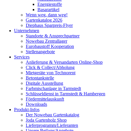
Energiestoffe
Basarartikel
Wenn weg, dann weg!
Gartenkatalog 2026
Diephaus Sparpreis-Flyer
Unternehmen
Standorte & Ansprechpartner
Nowebau Zentrallager
Eurobaustoff Kooperation
Stellenangebote
Services
Anlieferung & Versandarten Online-Shop
Click & Collect/Abholung
Mietgeräte von Technorent
Betontankstelle
Digitale Ausstellung
Farbmischanlage in Tarmstedt
Schlüsseldienst in Tarmstedt & Hambergen
Fördermittelauskunft
Downloads
Produkt-Infos
Der Nowebau Gartenkatalog
Joda Gartenholz Shop
Lieferprogramm/Lieferanten
Unsere Beilage/Angebote