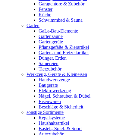
Garagentore & Zubehör
Fenster
Küche
Schwimmbad & Sauna
Garten
GaLa-Bau-Elemente
Gartenzäune
Gartengeräte
Pflanzgefäße & Zierartikel
Garten- und Freizeitartikel
Dünger, Erden
Sämereien
Tierzubehör
Werkzeug, Geräte & Kleineisen
Handwerkzeuge
Baugeräte
Elektrowerkzeug
Nägel, Schrauben & Dübel
Eisenwaren
Beschläge & Sicherheit
sonstige Sortimente
Regalsysteme
Haushaltsartikel
Bastel-, Spiel- & Sport
Autozubehör