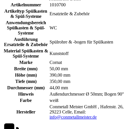
Artikelnummer
1010700
Artikeltyp Spülkasten
Ersatzteile & Zubehör
& Spül-Systeme
Anwendungsbereich
Spülkasten & Spül-
WC
Systeme
Ausführung
Spülrohre & -bogen für Spülkasten
Ersatzteile & Zubehör
Material Spülkasten &
Kunststoff
Spül-Systeme
Marke
Cornat
Breite (mm)
50,00 mm
Höhe (mm)
390,00 mm
Tiefe (mm)
350,00 mm
Durchmesser (mm)
44,00 mm
Hinweis
Außendurchmesser Ø 50mm; Bogen 90°
Farbe
weiß
Conmetall Meister GmbH , Hafenstr. 26,
Hersteller
29223 Celle, Email:
info@conmetallmeister.de