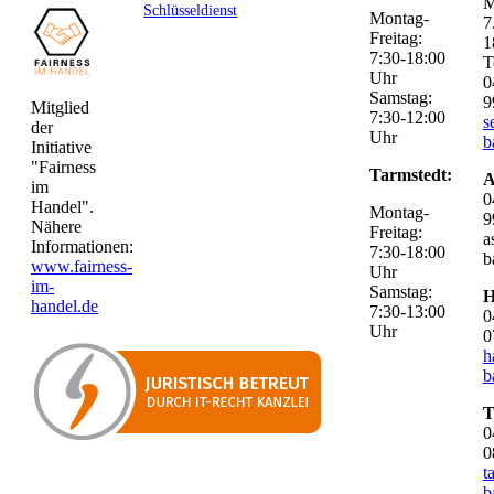
M
Schlüsseldienst
Montag-
7
Freitag:
1
7:30-18:00
T
Uhr
0
Samstag:
9
Mitglied
7:30-12:00
s
der
Uhr
b
Initiative
"Fairness
Tarmstedt:
A
im
0
Handel".
Montag-
9
Nähere
Freitag:
a
Informationen:
7:30-18:00
b
www.fairness-
Uhr
im-
Samstag:
H
handel.de
7:30-13:00
0
Uhr
0
h
b
T
0
0
t
b