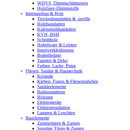
WDVS, Dämmschüttungen
Holzfaser-Dämmstoffe
Innenausbau & Holz
Trockenbauplatten & -profile
Holzbauplatten
Kalziumsilikatplatten
KVH, BSH
Schnittholz
Hobelware & Leisten
Innenverkleidungen
Bodenbeläge
Tapeten & Deko
Farben, Lacke, Putze
Fliesen, Sanitär & Haustechnik
Keramik
Kleben, Fugen & Fliesenzubehör
Sanitärelemente
Badausstattung
Heizung
Elektrogeräte
Elektroinstallation
Lampen & Leuchten
Bauelemente
Zimmertüren & Zargen
Sonstige Türen & Zargen