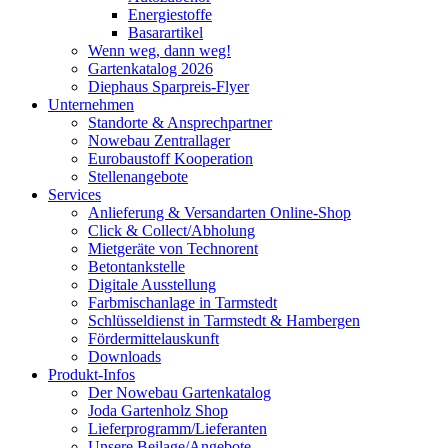
Energiestoffe
Basarartikel
Wenn weg, dann weg!
Gartenkatalog 2026
Diephaus Sparpreis-Flyer
Unternehmen
Standorte & Ansprechpartner
Nowebau Zentrallager
Eurobaustoff Kooperation
Stellenangebote
Services
Anlieferung & Versandarten Online-Shop
Click & Collect/Abholung
Mietgeräte von Technorent
Betontankstelle
Digitale Ausstellung
Farbmischanlage in Tarmstedt
Schlüsseldienst in Tarmstedt & Hambergen
Fördermittelauskunft
Downloads
Produkt-Infos
Der Nowebau Gartenkatalog
Joda Gartenholz Shop
Lieferprogramm/Lieferanten
Unsere Beilage/Angebote