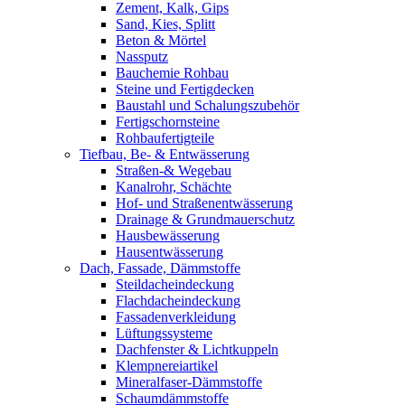
Zement, Kalk, Gips
Sand, Kies, Splitt
Beton & Mörtel
Nassputz
Bauchemie Rohbau
Steine und Fertigdecken
Baustahl und Schalungszubehör
Fertigschornsteine
Rohbaufertigteile
Tiefbau, Be- & Entwässerung
Straßen-& Wegebau
Kanalrohr, Schächte
Hof- und Straßenentwässerung
Drainage & Grundmauerschutz
Hausbewässerung
Hausentwässerung
Dach, Fassade, Dämmstoffe
Steildacheindeckung
Flachdacheindeckung
Fassadenverkleidung
Lüftungssysteme
Dachfenster & Lichtkuppeln
Klempnereiartikel
Mineralfaser-Dämmstoffe
Schaumdämmstoffe