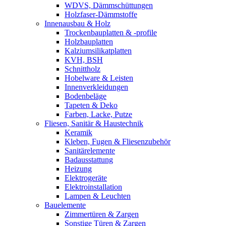
WDVS, Dämmschüttungen
Holzfaser-Dämmstoffe
Innenausbau & Holz
Trockenbauplatten & -profile
Holzbauplatten
Kalziumsilikatplatten
KVH, BSH
Schnittholz
Hobelware & Leisten
Innenverkleidungen
Bodenbeläge
Tapeten & Deko
Farben, Lacke, Putze
Fliesen, Sanitär & Haustechnik
Keramik
Kleben, Fugen & Fliesenzubehör
Sanitärelemente
Badausstattung
Heizung
Elektrogeräte
Elektroinstallation
Lampen & Leuchten
Bauelemente
Zimmertüren & Zargen
Sonstige Türen & Zargen