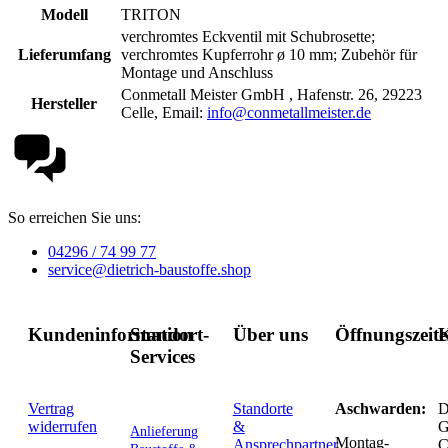
Modell
TRITON
verchromtes Eckventil mit Schubrosette;
Lieferumfang
verchromtes Kupferrohr ø 10 mm; Zubehör für
Montage und Anschluss
Conmetall Meister GmbH , Hafenstr. 26, 29223
Hersteller
Celle, Email:
info@conmetallmeister.de
So erreichen Sie uns:
04296 / 74 99 77
service@dietrich-baustoffe.shop
Kundeninformation
Standort-
Über uns
Öffnungszeit
K
Services
Vertrag
Standorte
Aschwarden:
D
widerrufen
&
G
Anlieferung
Montag-
Ansprechpartner
C