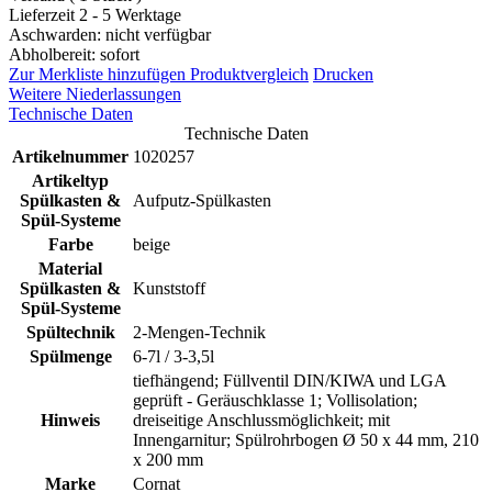
Lieferzeit 2 - 5 Werktage
Aschwarden: nicht verfügbar
Abholbereit: sofort
Zur Merkliste hinzufügen
Produktvergleich
Drucken
Weitere Niederlassungen
Technische Daten
Technische Daten
Artikelnummer
1020257
Artikeltyp
Spülkasten &
Aufputz-Spülkasten
Spül-Systeme
Farbe
beige
Material
Spülkasten &
Kunststoff
Spül-Systeme
Spültechnik
2-Mengen-Technik
Spülmenge
6-7l / 3-3,5l
tiefhängend; Füllventil DIN/KIWA und LGA
geprüft - Geräuschklasse 1; Vollisolation;
Hinweis
dreiseitige Anschlussmöglichkeit; mit
Innengarnitur; Spülrohrbogen Ø 50 x 44 mm, 210
x 200 mm
Marke
Cornat