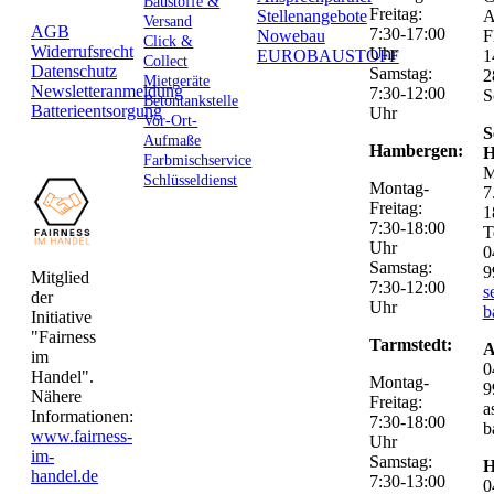
Baustoffe &
Freitag:
Stellenangebote
Versand
AGB
7:30-17:00
Nowebau
F
Click &
Widerrufsrecht
Uhr
EUROBAUSTOFF
1
Collect
Datenschutz
Samstag:
2
Mietgeräte
Newsletteranmeldung
7:30-12:00
S
Betontankstelle
Batterieentsorgung
Uhr
Vor-Ort-
S
Aufmaße
Hambergen:
H
Farbmischservice
M
Schlüsseldienst
Montag-
7
Freitag:
1
7:30-18:00
T
Uhr
0
Samstag:
9
Mitglied
7:30-12:00
s
der
Uhr
b
Initiative
"Fairness
Tarmstedt:
A
im
0
Handel".
Montag-
9
Nähere
Freitag:
a
Informationen:
7:30-18:00
b
www.fairness-
Uhr
im-
Samstag:
H
handel.de
7:30-13:00
0