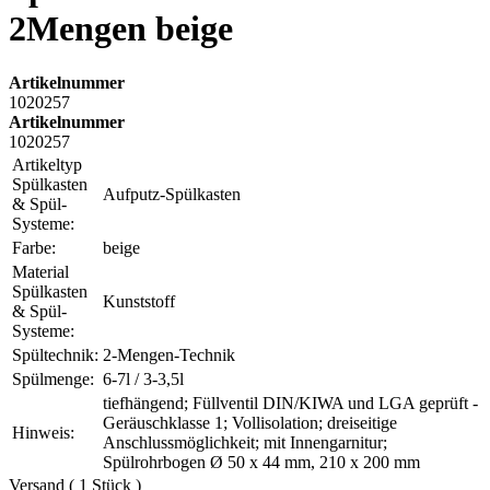
2Mengen beige
Artikelnummer
1020257
Artikelnummer
1020257
Artikeltyp
Spülkasten
Aufputz-Spülkasten
& Spül-
Systeme:
Farbe:
beige
Material
Spülkasten
Kunststoff
& Spül-
Systeme:
Spültechnik:
2-Mengen-Technik
Spülmenge:
6-7l / 3-3,5l
tiefhängend; Füllventil DIN/KIWA und LGA geprüft -
Geräuschklasse 1; Vollisolation; dreiseitige
Hinweis:
Anschlussmöglichkeit; mit Innengarnitur;
Spülrohrbogen Ø 50 x 44 mm, 210 x 200 mm
Versand ( 1 Stück )