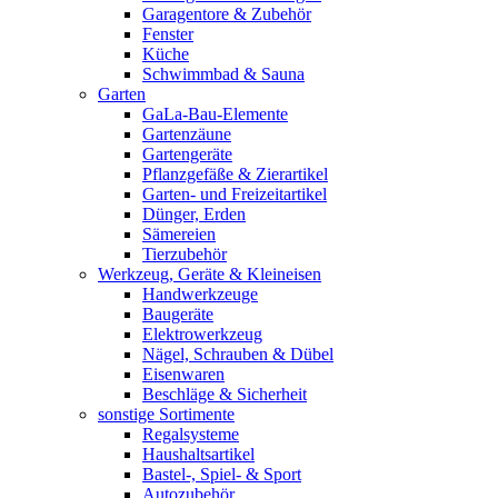
Garagentore & Zubehör
Fenster
Küche
Schwimmbad & Sauna
Garten
GaLa-Bau-Elemente
Gartenzäune
Gartengeräte
Pflanzgefäße & Zierartikel
Garten- und Freizeitartikel
Dünger, Erden
Sämereien
Tierzubehör
Werkzeug, Geräte & Kleineisen
Handwerkzeuge
Baugeräte
Elektrowerkzeug
Nägel, Schrauben & Dübel
Eisenwaren
Beschläge & Sicherheit
sonstige Sortimente
Regalsysteme
Haushaltsartikel
Bastel-, Spiel- & Sport
Autozubehör