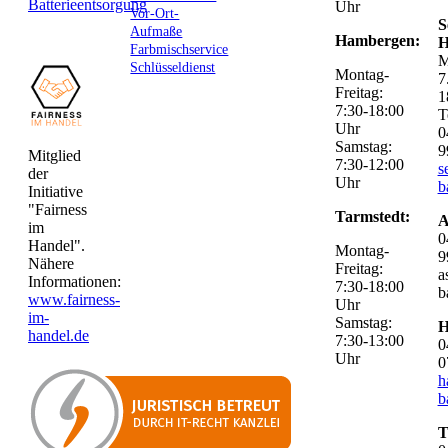
Batterieentsorgung
Uhr
Vor-Ort-
S
Aufmaße
Hambergen:
H
Farbmischservice
M
Schlüsseldienst
Montag-
7
Freitag:
1
7:30-18:00
T
Uhr
0
Samstag:
9
Mitglied
7:30-12:00
s
der
Uhr
b
Initiative
"Fairness
Tarmstedt:
A
im
0
Handel".
Montag-
9
Nähere
Freitag:
a
Informationen:
7:30-18:00
b
www.fairness-
Uhr
im-
Samstag:
H
handel.de
7:30-13:00
0
Uhr
0
h
b
T