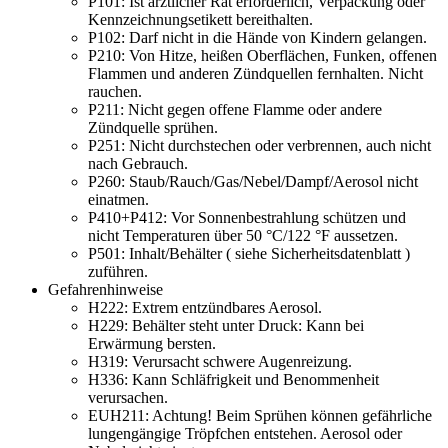
P101:
Ist ärztlicher Rat erforderlich, Verpackung oder
Kennzeichnungsetikett bereithalten.
P102:
Darf nicht in die Hände von Kindern gelangen.
P210:
Von Hitze, heißen Oberflächen, Funken, offenen
Flammen und anderen Zündquellen fernhalten. Nicht
rauchen.
P211:
Nicht gegen offene Flamme oder andere
Zündquelle sprühen.
P251:
Nicht durchstechen oder verbrennen, auch nicht
nach Gebrauch.
P260:
Staub/Rauch/Gas/Nebel/Dampf/Aerosol nicht
einatmen.
P410+P412:
Vor Sonnenbestrahlung schützen und
nicht Temperaturen über 50 °C/122 °F aussetzen.
P501:
Inhalt/Behälter ( siehe Sicherheitsdatenblatt )
zuführen.
Gefahrenhinweise
H222:
Extrem entzündbares Aerosol.
H229:
Behälter steht unter Druck: Kann bei
Erwärmung bersten.
H319:
Verursacht schwere Augenreizung.
H336:
Kann Schläfrigkeit und Benommenheit
verursachen.
EUH211:
Achtung! Beim Sprühen können gefährliche
lungengängige Tröpfchen entstehen. Aerosol oder