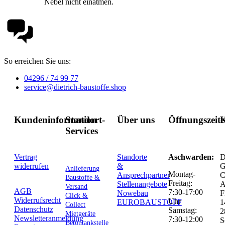
Nebel nicht einatmen.
So erreichen Sie uns:
04296 / 74 99 77
service@dietrich-baustoffe.shop
Kundeninformation
Standort-
Über uns
Öffnungszeit
K
Services
Vertrag
Standorte
Aschwarden:
D
widerrufen
&
G
Anlieferung
Montag-
Ansprechpartner
C
Baustoffe &
Freitag:
Stellenangebote
Versand
AGB
7:30-17:00
Nowebau
F
Click &
Widerrufsrecht
Uhr
EUROBAUSTOFF
1
Collect
Datenschutz
Samstag:
2
Mietgeräte
Newsletteranmeldung
7:30-12:00
S
Betontankstelle