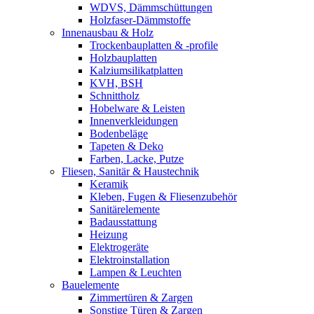
WDVS, Dämmschüttungen
Holzfaser-Dämmstoffe
Innenausbau & Holz
Trockenbauplatten & -profile
Holzbauplatten
Kalziumsilikatplatten
KVH, BSH
Schnittholz
Hobelware & Leisten
Innenverkleidungen
Bodenbeläge
Tapeten & Deko
Farben, Lacke, Putze
Fliesen, Sanitär & Haustechnik
Keramik
Kleben, Fugen & Fliesenzubehör
Sanitärelemente
Badausstattung
Heizung
Elektrogeräte
Elektroinstallation
Lampen & Leuchten
Bauelemente
Zimmertüren & Zargen
Sonstige Türen & Zargen