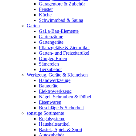
Garagentore & Zubehör
Fenster
Küche
Schwimmbad & Sauna
Garten
GaLa-Bau-Elemente
Gartenzäune
Gartengeräte
Pflanzgefäße & Zierartikel
Garten- und Freizeitartikel
Dünger, Erden
Sämereien
Tierzubehör
Werkzeug, Geräte & Kleineisen
Handwerkzeuge
Baugeräte
Elektrowerkzeug
Nägel, Schrauben & Dübel
Eisenwaren
Beschläge & Sicherheit
sonstige Sortimente
Regalsysteme
Haushaltsartikel
Bastel-, Spiel- & Sport
Autozubehör