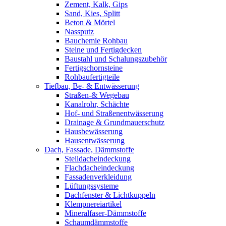
Zement, Kalk, Gips
Sand, Kies, Splitt
Beton & Mörtel
Nassputz
Bauchemie Rohbau
Steine und Fertigdecken
Baustahl und Schalungszubehör
Fertigschornsteine
Rohbaufertigteile
Tiefbau, Be- & Entwässerung
Straßen-& Wegebau
Kanalrohr, Schächte
Hof- und Straßenentwässerung
Drainage & Grundmauerschutz
Hausbewässerung
Hausentwässerung
Dach, Fassade, Dämmstoffe
Steildacheindeckung
Flachdacheindeckung
Fassadenverkleidung
Lüftungssysteme
Dachfenster & Lichtkuppeln
Klempnereiartikel
Mineralfaser-Dämmstoffe
Schaumdämmstoffe