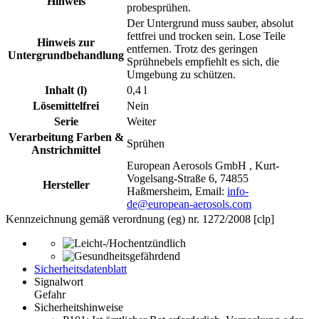
Hinweis
probesprühen.
Der Untergrund muss sauber, absolut
fettfrei und trocken sein. Lose Teile
Hinweis zur
entfernen. Trotz des geringen
Untergrundbehandlung
Sprühnebels empfiehlt es sich, die
Umgebung zu schützen.
Inhalt (l)
0,4 l
Lösemittelfrei
Nein
Serie
Weiter
Verarbeitung Farben &
Sprühen
Anstrichmittel
European Aerosols GmbH , Kurt-
Vogelsang-Straße 6, 74855
Hersteller
Haßmersheim, Email:
info-
de@european-aerosols.com
Kennzeichnung gemäß verordnung (eg) nr. 1272/2008 [clp]
Sicherheitsdatenblatt
Signalwort
Gefahr
Sicherheitshinweise