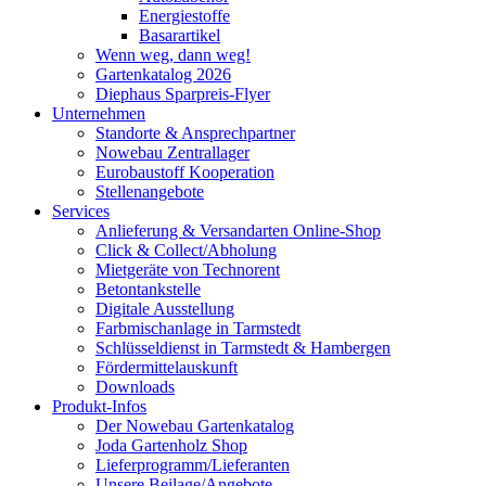
Energiestoffe
Basarartikel
Wenn weg, dann weg!
Gartenkatalog 2026
Diephaus Sparpreis-Flyer
Unternehmen
Standorte & Ansprechpartner
Nowebau Zentrallager
Eurobaustoff Kooperation
Stellenangebote
Services
Anlieferung & Versandarten Online-Shop
Click & Collect/Abholung
Mietgeräte von Technorent
Betontankstelle
Digitale Ausstellung
Farbmischanlage in Tarmstedt
Schlüsseldienst in Tarmstedt & Hambergen
Fördermittelauskunft
Downloads
Produkt-Infos
Der Nowebau Gartenkatalog
Joda Gartenholz Shop
Lieferprogramm/Lieferanten
Unsere Beilage/Angebote