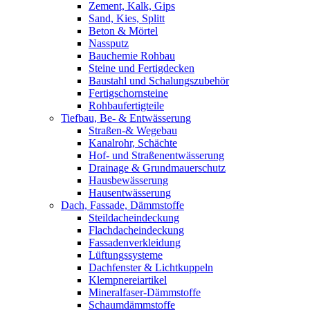
Zement, Kalk, Gips
Sand, Kies, Splitt
Beton & Mörtel
Nassputz
Bauchemie Rohbau
Steine und Fertigdecken
Baustahl und Schalungszubehör
Fertigschornsteine
Rohbaufertigteile
Tiefbau, Be- & Entwässerung
Straßen-& Wegebau
Kanalrohr, Schächte
Hof- und Straßenentwässerung
Drainage & Grundmauerschutz
Hausbewässerung
Hausentwässerung
Dach, Fassade, Dämmstoffe
Steildacheindeckung
Flachdacheindeckung
Fassadenverkleidung
Lüftungssysteme
Dachfenster & Lichtkuppeln
Klempnereiartikel
Mineralfaser-Dämmstoffe
Schaumdämmstoffe