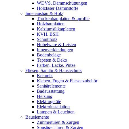
WDVS, Dämmschüttungen
Holzfaser-Dämmstoffe
Innenausbau & Holz
Trockenbauplatten & -profile
Holzbauplatten
Kalziumsilikatplatten
KVH, BSH
Schnittholz
Hobelware & Leisten
Innenverkleidungen
Bodenbeläge
Tapeten & Deko
Farben, Lacke, Putze
Fliesen, Sanitär & Haustechnik
Keramik
Kleben, Fugen & Fliesenzubehör
Sanitärelemente
Badausstattung
Heizung
Elektrogeräte
Elektroinstallation
Lampen & Leuchten
Bauelemente
Zimmertüren & Zargen
Sonstige Türen & Zargen