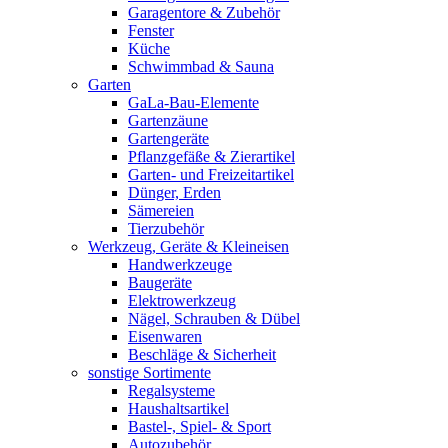
Garagentore & Zubehör
Fenster
Küche
Schwimmbad & Sauna
Garten
GaLa-Bau-Elemente
Gartenzäune
Gartengeräte
Pflanzgefäße & Zierartikel
Garten- und Freizeitartikel
Dünger, Erden
Sämereien
Tierzubehör
Werkzeug, Geräte & Kleineisen
Handwerkzeuge
Baugeräte
Elektrowerkzeug
Nägel, Schrauben & Dübel
Eisenwaren
Beschläge & Sicherheit
sonstige Sortimente
Regalsysteme
Haushaltsartikel
Bastel-, Spiel- & Sport
Autozubehör