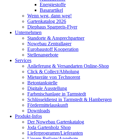
Energiestoffe
Basarartikel
Wenn weg, dann weg!
Gartenkatalog 2026
Diephaus Sparpreis-Flyer
Unternehmen
Standorte & Ansprechpartner
Nowebau Zentrallager
Eurobaustoff Kooperation
Stellenangebote
Services
Anlieferung & Versandarten Online-Shop
Click & Collect/Abholung
Mietgeräte von Technorent
Betontankstelle
Digitale Ausstellung
Farbmischanlage in Tarmstedt
Schlüsseldienst in Tarmstedt & Hambergen
Fördermittelauskunft
Downloads
Produkt-Infos
Der Nowebau Gartenkatalog
Joda Gartenholz Shop
Lieferprogramm/Lieferanten
Unsere Beilage/Angebote