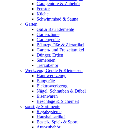
Garagentore & Zubehör
Fenster
Küche
Schwimmbad & Sauna
Garten
GaLa-Bau-Elemente
Gartenzäune
Gartengeräte
Pflanzgefäße & Zierartikel
Garten- und Freizeitartikel
Dünger, Erden
Sämereien
Tierzubehör
Werkzeug, Geräte & Kleineisen
Handwerkzeuge
Baugeräte
Elektrowerkzeug
Nägel, Schrauben & Dübel
Eisenwaren
Beschläge & Sicherheit
sonstige Sortimente
Regalsysteme
Haushaltsartikel
Bastel-, Spiel- & Sport
Autozubehör