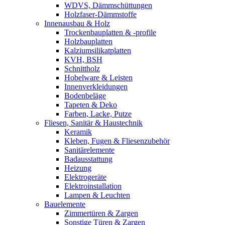
WDVS, Dämmschüttungen
Holzfaser-Dämmstoffe
Innenausbau & Holz
Trockenbauplatten & -profile
Holzbauplatten
Kalziumsilikatplatten
KVH, BSH
Schnittholz
Hobelware & Leisten
Innenverkleidungen
Bodenbeläge
Tapeten & Deko
Farben, Lacke, Putze
Fliesen, Sanitär & Haustechnik
Keramik
Kleben, Fugen & Fliesenzubehör
Sanitärelemente
Badausstattung
Heizung
Elektrogeräte
Elektroinstallation
Lampen & Leuchten
Bauelemente
Zimmertüren & Zargen
Sonstige Türen & Zargen