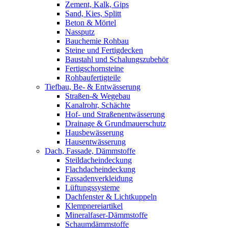
Zement, Kalk, Gips
Sand, Kies, Splitt
Beton & Mörtel
Nassputz
Bauchemie Rohbau
Steine und Fertigdecken
Baustahl und Schalungszubehör
Fertigschornsteine
Rohbaufertigteile
Tiefbau, Be- & Entwässerung
Straßen-& Wegebau
Kanalrohr, Schächte
Hof- und Straßenentwässerung
Drainage & Grundmauerschutz
Hausbewässerung
Hausentwässerung
Dach, Fassade, Dämmstoffe
Steildacheindeckung
Flachdacheindeckung
Fassadenverkleidung
Lüftungssysteme
Dachfenster & Lichtkuppeln
Klempnereiartikel
Mineralfaser-Dämmstoffe
Schaumdämmstoffe