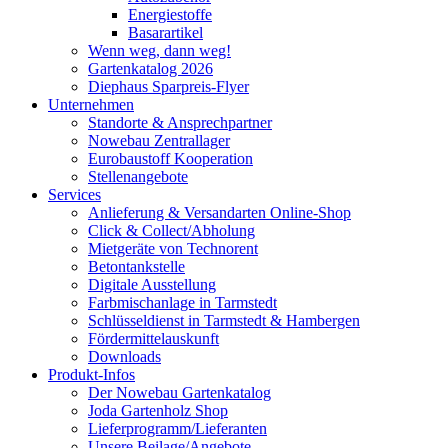
Energiestoffe
Basarartikel
Wenn weg, dann weg!
Gartenkatalog 2026
Diephaus Sparpreis-Flyer
Unternehmen
Standorte & Ansprechpartner
Nowebau Zentrallager
Eurobaustoff Kooperation
Stellenangebote
Services
Anlieferung & Versandarten Online-Shop
Click & Collect/Abholung
Mietgeräte von Technorent
Betontankstelle
Digitale Ausstellung
Farbmischanlage in Tarmstedt
Schlüsseldienst in Tarmstedt & Hambergen
Fördermittelauskunft
Downloads
Produkt-Infos
Der Nowebau Gartenkatalog
Joda Gartenholz Shop
Lieferprogramm/Lieferanten
Unsere Beilage/Angebote