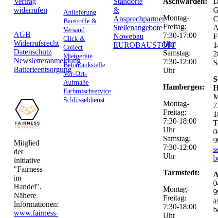
Vertrag
Standorte
Aschwarden:
D
widerrufen
&
G
Anlieferung
Montag-
Ansprechpartner
C
Baustoffe &
Freitag:
Stellenangebote
Versand
AGB
7:30-17:00
Nowebau
F
Click &
Widerrufsrecht
Uhr
EUROBAUSTOFF
1
Collect
Datenschutz
Samstag:
2
Mietgeräte
Newsletteranmeldung
7:30-12:00
S
Betontankstelle
Batterieentsorgung
Uhr
Vor-Ort-
S
Aufmaße
Hambergen:
H
Farbmischservice
M
Schlüsseldienst
Montag-
7
Freitag:
1
7:30-18:00
T
Uhr
0
Samstag:
9
Mitglied
7:30-12:00
s
der
Uhr
b
Initiative
"Fairness
Tarmstedt:
A
im
0
Handel".
Montag-
9
Nähere
Freitag:
a
Informationen:
7:30-18:00
b
www.fairness-
Uhr