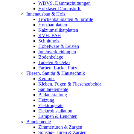
WDVS, Dämmschüttungen
Holzfaser-Dämmstoffe
Innenausbau & Holz
Trockenbauplatten & -profile
Holzbauplatten
Kalziumsilikatplatten
KVH, BSH
Schnittholz
Hobelware & Leisten
Innenverkleidungen
Bodenbeläge
Tapeten & Deko
Farben, Lacke, Putze
Fliesen, Sanitär & Haustechnik
Keramik
Kleben, Fugen & Fliesenzubehör
Sanitärelemente
Badausstattung
Heizung
Elektrogeräte
Elektroinstallation
Lampen & Leuchten
Bauelemente
Zimmertüren & Zargen
Sonstige Türen & Zargen