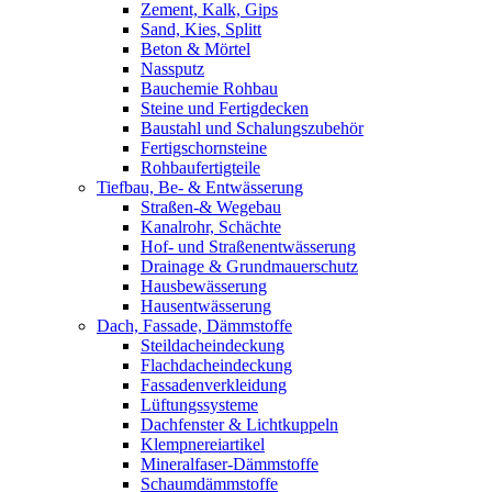
Zement, Kalk, Gips
Sand, Kies, Splitt
Beton & Mörtel
Nassputz
Bauchemie Rohbau
Steine und Fertigdecken
Baustahl und Schalungszubehör
Fertigschornsteine
Rohbaufertigteile
Tiefbau, Be- & Entwässerung
Straßen-& Wegebau
Kanalrohr, Schächte
Hof- und Straßenentwässerung
Drainage & Grundmauerschutz
Hausbewässerung
Hausentwässerung
Dach, Fassade, Dämmstoffe
Steildacheindeckung
Flachdacheindeckung
Fassadenverkleidung
Lüftungssysteme
Dachfenster & Lichtkuppeln
Klempnereiartikel
Mineralfaser-Dämmstoffe
Schaumdämmstoffe