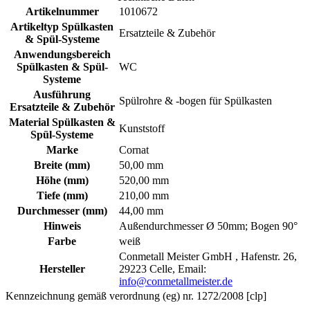
Artikelnummer
1010672
Artikeltyp Spülkasten
Ersatzteile & Zubehör
& Spül-Systeme
Anwendungsbereich
Spülkasten & Spül-
WC
Systeme
Ausführung
Spülrohre & -bogen für Spülkasten
Ersatzteile & Zubehör
Material Spülkasten &
Kunststoff
Spül-Systeme
Marke
Cornat
Breite (mm)
50,00 mm
Höhe (mm)
520,00 mm
Tiefe (mm)
210,00 mm
Durchmesser (mm)
44,00 mm
Hinweis
Außendurchmesser Ø 50mm; Bogen 90°
Farbe
weiß
Conmetall Meister GmbH , Hafenstr. 26,
Hersteller
29223 Celle, Email:
info@conmetallmeister.de
Kennzeichnung gemäß verordnung (eg) nr. 1272/2008 [clp]