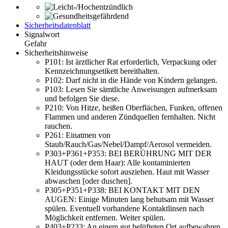
Sicherheitsdatenblatt
Signalwort
Gefahr
Sicherheitshinweise
P101:
Ist ärztlicher Rat erforderlich, Verpackung oder
Kennzeichnungsetikett bereithalten.
P102:
Darf nicht in die Hände von Kindern gelangen.
P103:
Lesen Sie sämtliche Anwei­sungen aufmerksam
und befolgen Sie diese.
P210:
Von Hitze, heißen Oberflächen, Funken, offenen
Flammen und anderen Zündquellen fernhalten. Nicht
rauchen.
P261:
Einatmen von
Staub/Rauch/Gas/Nebel/Dampf/Aerosol vermeiden.
P303+P361+P353:
BEI BERÜHRUNG MIT DER
HAUT (oder dem Haar): Alle kontaminierten
Kleidungsstücke sofort ausziehen. Haut mit Wasser
abwaschen [oder duschen].
P305+P351+P338:
BEI KONTAKT MIT DEN
AUGEN: Einige Minuten lang behutsam mit Wasser
spülen. Eventuell vorhandene Kontaktlinsen nach
Möglichkeit entfernen. Weiter spülen.
P403+P233:
An einem gut belüfteten Ort aufbewahren.