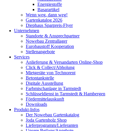
Energiestoffe
Basarartikel
Wenn weg, dann weg!
Gartenkatalog 2026
Diephaus Sparpreis-Flyer
Unternehmen
Standorte & Ansprechpartner
Nowebau Zentrallager
Eurobaustoff Kooperation
Stellenangebote
Services
Anlieferung & Versandarten Online-Shop
Click & Collect/Abholung
Mietgeräte von Technorent
Betontankstelle
Digitale Ausstellung
Farbmischanlage in Tarmstedt
Schlüsseldienst in Tarmstedt & Hambergen
Fördermittelauskunft
Downloads
Produkt-Infos
Der Nowebau Gartenkatalog
Joda Gartenholz Shop
Lieferprogramm/Lieferanten
Unsere Beilage/Angebote