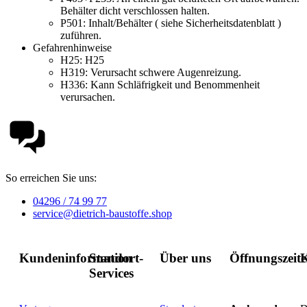
Behälter dicht verschlossen halten.
P501:
Inhalt/Behälter ( siehe Sicherheitsdatenblatt )
zuführen.
Gefahrenhinweise
H25:
H25
H319:
Verursacht schwere Augenreizung.
H336:
Kann Schläfrigkeit und Benommenheit
verursachen.
So erreichen Sie uns:
04296 / 74 99 77
service@dietrich-baustoffe.shop
Kundeninformation
Standort-
Über uns
Öffnungszeit
K
Services