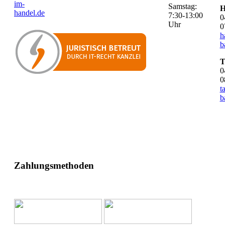
im-
Samstag:
H
handel.de
7:30-13:00
0
Uhr
0
h
b
T
0
0
t
b
Zahlungsmethoden