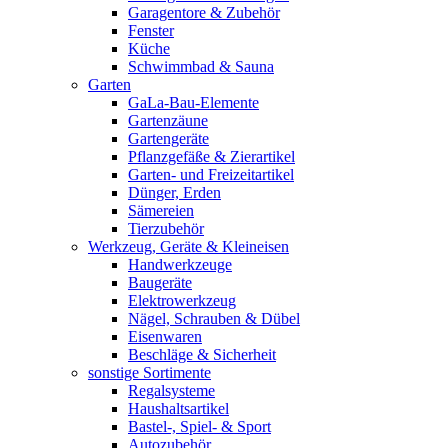
Garagentore & Zubehör
Fenster
Küche
Schwimmbad & Sauna
Garten
GaLa-Bau-Elemente
Gartenzäune
Gartengeräte
Pflanzgefäße & Zierartikel
Garten- und Freizeitartikel
Dünger, Erden
Sämereien
Tierzubehör
Werkzeug, Geräte & Kleineisen
Handwerkzeuge
Baugeräte
Elektrowerkzeug
Nägel, Schrauben & Dübel
Eisenwaren
Beschläge & Sicherheit
sonstige Sortimente
Regalsysteme
Haushaltsartikel
Bastel-, Spiel- & Sport
Autozubehör