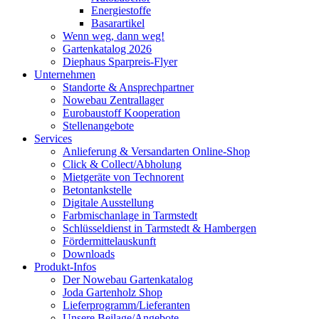
Energiestoffe
Basarartikel
Wenn weg, dann weg!
Gartenkatalog 2026
Diephaus Sparpreis-Flyer
Unternehmen
Standorte & Ansprechpartner
Nowebau Zentrallager
Eurobaustoff Kooperation
Stellenangebote
Services
Anlieferung & Versandarten Online-Shop
Click & Collect/Abholung
Mietgeräte von Technorent
Betontankstelle
Digitale Ausstellung
Farbmischanlage in Tarmstedt
Schlüsseldienst in Tarmstedt & Hambergen
Fördermittelauskunft
Downloads
Produkt-Infos
Der Nowebau Gartenkatalog
Joda Gartenholz Shop
Lieferprogramm/Lieferanten
Unsere Beilage/Angebote