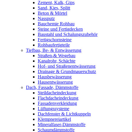
Zement, Kalk, Gips
Sand, Kies, Splitt
Beton & Mörtel
Nassputz
Bauchemie Rohbau
Steine und Fertigdecken
Baustahl und Schalungszubehör
Fertigschornsteine
Rohbaufertigteile
Tiefbau, Be- & Entwässerung
Straßen-& Wegebau
Kanalrohr, Schächte
Hof- und Straßenentwässerung
Drainage & Grundmauerschutz
Hausbewässerung
Hausentwässerung
Dach, Fassade, Dämmstoffe
Steildacheindeckung
Flachdacheindeckung
Fassadenverkleidung
Lüftungssysteme
Dachfenster & Lichtkuppeln
Klempnereiartikel
Mineralfaser-Dämmstoffe
Schaumdämmstoffe