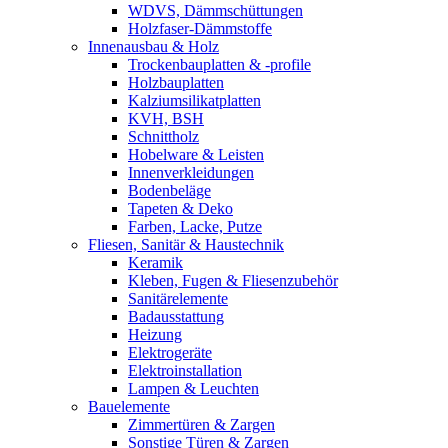
WDVS, Dämmschüttungen
Holzfaser-Dämmstoffe
Innenausbau & Holz
Trockenbauplatten & -profile
Holzbauplatten
Kalziumsilikatplatten
KVH, BSH
Schnittholz
Hobelware & Leisten
Innenverkleidungen
Bodenbeläge
Tapeten & Deko
Farben, Lacke, Putze
Fliesen, Sanitär & Haustechnik
Keramik
Kleben, Fugen & Fliesenzubehör
Sanitärelemente
Badausstattung
Heizung
Elektrogeräte
Elektroinstallation
Lampen & Leuchten
Bauelemente
Zimmertüren & Zargen
Sonstige Türen & Zargen