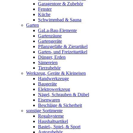
Garagentore & Zubehör
Fenster
Küche
Schwimmbad & Sauna
Garten
GaLa-Bau-Elemente
Gartenzäune
Gartengeräte
Pflanzgefäße & Zierartikel
Garten- und Freizeitartikel
Dünger, Erden
Sämereien
Tierzubehör
Werkzeug, Geräte & Kleineisen
Handwerkzeuge
Baugeräte
Elektrowerkzeug
Nägel, Schrauben & Dübel
Eisenwaren
Beschläge & Sicherheit
sonstige Sortimente
Regalsysteme
Haushaltsartikel
Bastel-, Spiel- & Sport
Autozubehör