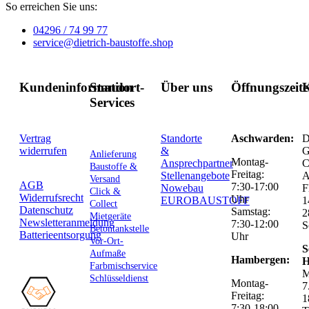
So erreichen Sie uns:
04296 / 74 99 77
service@dietrich-baustoffe.shop
Kundeninformation
Standort-
Über uns
Öffnungszeit
K
Services
Vertrag
Standorte
Aschwarden:
D
widerrufen
&
G
Anlieferung
Montag-
Ansprechpartner
C
Baustoffe &
Freitag:
Stellenangebote
Versand
AGB
7:30-17:00
Nowebau
F
Click &
Widerrufsrecht
Uhr
EUROBAUSTOFF
1
Collect
Datenschutz
Samstag:
2
Mietgeräte
Newsletteranmeldung
7:30-12:00
S
Betontankstelle
Batterieentsorgung
Uhr
Vor-Ort-
S
Aufmaße
Hambergen:
H
Farbmischservice
M
Schlüsseldienst
Montag-
7
Freitag:
1
7:30-18:00