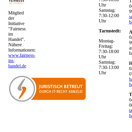
T
Uhr
0
Samstag:
9
Mitglied
7:30-12:00
s
der
Uhr
b
Initiative
"Fairness
Tarmstedt:
A
im
0
Handel".
Montag-
9
Nähere
Freitag:
a
Informationen:
7:30-18:00
b
www.fairness-
Uhr
im-
Samstag:
H
handel.de
7:30-13:00
0
Uhr
0
h
b
T
0
0
t
b