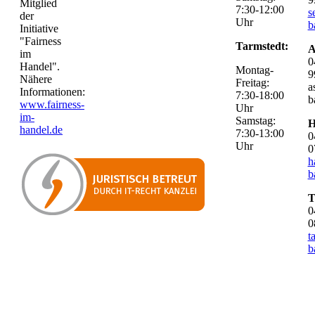
Mitglied
7:30-12:00
s
der
Uhr
b
Initiative
"Fairness
Tarmstedt:
A
im
0
Handel".
Montag-
9
Nähere
Freitag:
a
Informationen:
7:30-18:00
b
www.fairness-
Uhr
im-
Samstag:
H
handel.de
7:30-13:00
0
Uhr
0
h
b
T
0
0
t
b