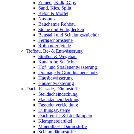
Zement, Kalk, Gips
Sand, Kies, Splitt
Beton & Mörtel
Nassputz
Bauchemie Rohbau
Steine und Fertigdecken
Baustahl und Schalungszubehör
Fertigschornsteine
Rohbaufertigteile
Tiefbau, Be- & Entwässerung
Straßen-& Wegebau
Kanalrohr, Schächte
Hof- und Straßenentwässerung
Drainage & Grundmauerschutz
Hausbewässerung
Hausentwässerung
Dach, Fassade, Dämmstoffe
Steildacheindeckung
Flachdacheindeckung
Fassadenverkleidung
Lüftungssysteme
Dachfenster & Lichtkuppeln
Klempnereiartikel
Mineralfaser-Dämmstoffe
Schaumdämmstoffe