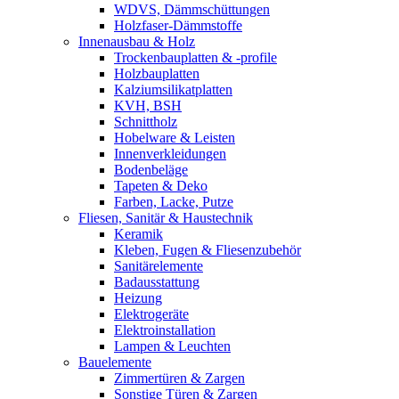
WDVS, Dämmschüttungen
Holzfaser-Dämmstoffe
Innenausbau & Holz
Trockenbauplatten & -profile
Holzbauplatten
Kalziumsilikatplatten
KVH, BSH
Schnittholz
Hobelware & Leisten
Innenverkleidungen
Bodenbeläge
Tapeten & Deko
Farben, Lacke, Putze
Fliesen, Sanitär & Haustechnik
Keramik
Kleben, Fugen & Fliesenzubehör
Sanitärelemente
Badausstattung
Heizung
Elektrogeräte
Elektroinstallation
Lampen & Leuchten
Bauelemente
Zimmertüren & Zargen
Sonstige Türen & Zargen