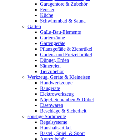
Garagentore & Zubehör
Fenster
Küche
Schwimmbad & Sauna
Garten
GaLa-Bau-Elemente
Gartenzäune
Gartengeräte
Pflanzgefäße & Zierartikel
Garten- und Freizeitartikel
Dünger, Erden
Sämereien
Tierzubehör
Werkzeug, Geräte & Kleineisen
Handwerkzeuge
Baugeräte
Elektrowerkzeug
Nägel, Schrauben & Dübel
Eisenwaren
Beschläge & Sicherheit
sonstige Sortimente
Regalsysteme
Haushaltsartikel
Bastel-, Spiel- & Sport
Autozubehör