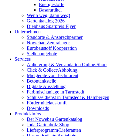
Energiestoffe
Basarartikel
Wenn weg, dann weg!
Gartenkatalog 2026
Diephaus Sparpreis-Flyer
Unternehmen
Standorte & Ansprechpartner
Nowebau Zentrallager
Eurobaustoff Kooperation
Stellenangebote
Services
Anlieferung & Versandarten Online-Shop
Click & Collect/Abholung
Mietgeräte von Technorent
Betontankstelle
Digitale Ausstellung
Farbmischanlage in Tarmstedt
Schlüsseldienst in Tarmstedt & Hambergen
Fördermittelauskunft
Downloads
Produkt-Infos
Der Nowebau Gartenkatalog
Joda Gartenholz Shop
Lieferprogramm/Lieferanten
Unsere Beilage/Angebote