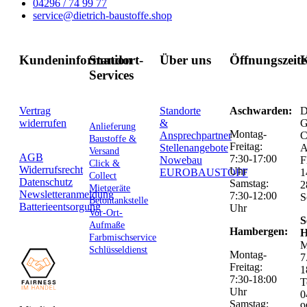
04296 / 74 99 77
service@dietrich-baustoffe.shop
Kundeninformation
Standort-
Über uns
Öffnungszeit
K
Services
Vertrag
Standorte
Aschwarden:
D
widerrufen
&
G
Anlieferung
Montag-
Ansprechpartner
C
Baustoffe &
Freitag:
Stellenangebote
Versand
AGB
7:30-17:00
Nowebau
F
Click &
Widerrufsrecht
Uhr
EUROBAUSTOFF
1
Collect
Datenschutz
Samstag:
2
Mietgeräte
Newsletteranmeldung
7:30-12:00
S
Betontankstelle
Batterieentsorgung
Uhr
Vor-Ort-
S
Aufmaße
Hambergen:
H
Farbmischservice
M
Schlüsseldienst
Montag-
7
Freitag:
1
7:30-18:00
T
Uhr
0
Samstag:
9