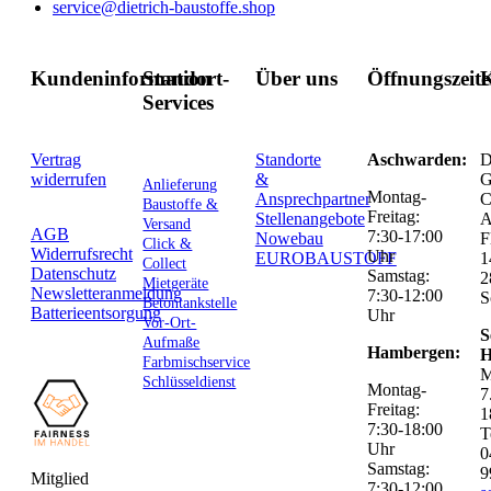
service@dietrich-baustoffe.shop
Kundeninformation
Standort-
Über uns
Öffnungszeit
K
Services
Vertrag
Standorte
Aschwarden:
D
widerrufen
&
G
Anlieferung
Montag-
Ansprechpartner
C
Baustoffe &
Freitag:
Stellenangebote
Versand
AGB
7:30-17:00
Nowebau
F
Click &
Widerrufsrecht
Uhr
EUROBAUSTOFF
1
Collect
Datenschutz
Samstag:
2
Mietgeräte
Newsletteranmeldung
7:30-12:00
S
Betontankstelle
Batterieentsorgung
Uhr
Vor-Ort-
S
Aufmaße
Hambergen:
H
Farbmischservice
M
Schlüsseldienst
Montag-
7
Freitag:
1
7:30-18:00
T
Uhr
0
Samstag:
9
Mitglied
7:30-12:00