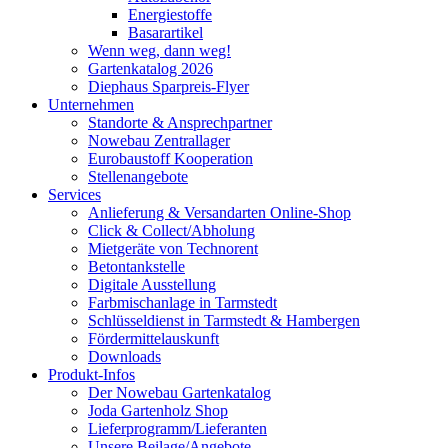
Energiestoffe
Basarartikel
Wenn weg, dann weg!
Gartenkatalog 2026
Diephaus Sparpreis-Flyer
Unternehmen
Standorte & Ansprechpartner
Nowebau Zentrallager
Eurobaustoff Kooperation
Stellenangebote
Services
Anlieferung & Versandarten Online-Shop
Click & Collect/Abholung
Mietgeräte von Technorent
Betontankstelle
Digitale Ausstellung
Farbmischanlage in Tarmstedt
Schlüsseldienst in Tarmstedt & Hambergen
Fördermittelauskunft
Downloads
Produkt-Infos
Der Nowebau Gartenkatalog
Joda Gartenholz Shop
Lieferprogramm/Lieferanten
Unsere Beilage/Angebote