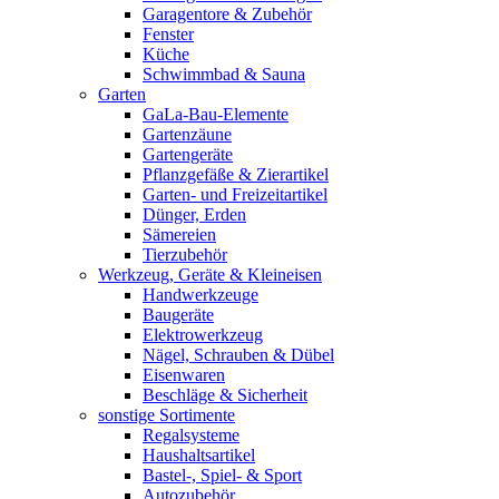
Garagentore & Zubehör
Fenster
Küche
Schwimmbad & Sauna
Garten
GaLa-Bau-Elemente
Gartenzäune
Gartengeräte
Pflanzgefäße & Zierartikel
Garten- und Freizeitartikel
Dünger, Erden
Sämereien
Tierzubehör
Werkzeug, Geräte & Kleineisen
Handwerkzeuge
Baugeräte
Elektrowerkzeug
Nägel, Schrauben & Dübel
Eisenwaren
Beschläge & Sicherheit
sonstige Sortimente
Regalsysteme
Haushaltsartikel
Bastel-, Spiel- & Sport
Autozubehör