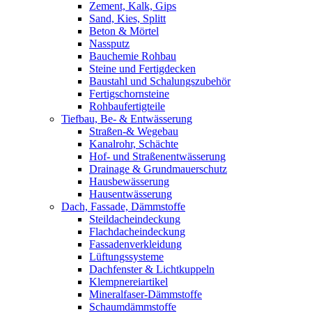
Zement, Kalk, Gips
Sand, Kies, Splitt
Beton & Mörtel
Nassputz
Bauchemie Rohbau
Steine und Fertigdecken
Baustahl und Schalungszubehör
Fertigschornsteine
Rohbaufertigteile
Tiefbau, Be- & Entwässerung
Straßen-& Wegebau
Kanalrohr, Schächte
Hof- und Straßenentwässerung
Drainage & Grundmauerschutz
Hausbewässerung
Hausentwässerung
Dach, Fassade, Dämmstoffe
Steildacheindeckung
Flachdacheindeckung
Fassadenverkleidung
Lüftungssysteme
Dachfenster & Lichtkuppeln
Klempnereiartikel
Mineralfaser-Dämmstoffe
Schaumdämmstoffe