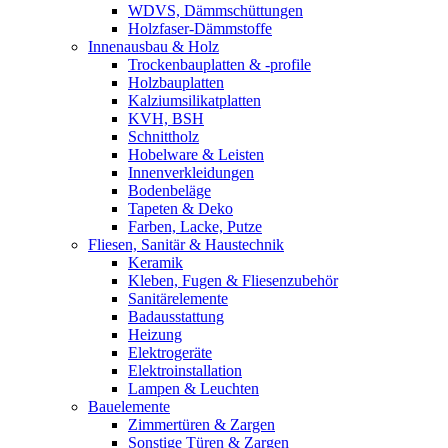
WDVS, Dämmschüttungen
Holzfaser-Dämmstoffe
Innenausbau & Holz
Trockenbauplatten & -profile
Holzbauplatten
Kalziumsilikatplatten
KVH, BSH
Schnittholz
Hobelware & Leisten
Innenverkleidungen
Bodenbeläge
Tapeten & Deko
Farben, Lacke, Putze
Fliesen, Sanitär & Haustechnik
Keramik
Kleben, Fugen & Fliesenzubehör
Sanitärelemente
Badausstattung
Heizung
Elektrogeräte
Elektroinstallation
Lampen & Leuchten
Bauelemente
Zimmertüren & Zargen
Sonstige Türen & Zargen