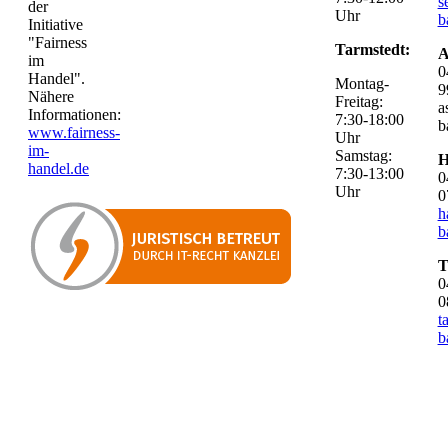
s
der
Uhr
b
Initiative
"Fairness
Tarmstedt:
A
im
0
Handel".
Montag-
9
Nähere
Freitag:
a
Informationen:
7:30-18:00
b
www.fairness-
Uhr
im-
Samstag:
H
handel.de
7:30-13:00
0
Uhr
0
h
b
T
0
0
t
b