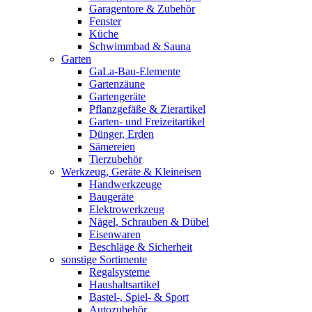
Garagentore & Zubehör
Fenster
Küche
Schwimmbad & Sauna
Garten
GaLa-Bau-Elemente
Gartenzäune
Gartengeräte
Pflanzgefäße & Zierartikel
Garten- und Freizeitartikel
Dünger, Erden
Sämereien
Tierzubehör
Werkzeug, Geräte & Kleineisen
Handwerkzeuge
Baugeräte
Elektrowerkzeug
Nägel, Schrauben & Dübel
Eisenwaren
Beschläge & Sicherheit
sonstige Sortimente
Regalsysteme
Haushaltsartikel
Bastel-, Spiel- & Sport
Autozubehör