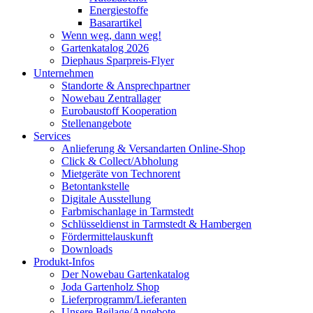
Energiestoffe
Basarartikel
Wenn weg, dann weg!
Gartenkatalog 2026
Diephaus Sparpreis-Flyer
Unternehmen
Standorte & Ansprechpartner
Nowebau Zentrallager
Eurobaustoff Kooperation
Stellenangebote
Services
Anlieferung & Versandarten Online-Shop
Click & Collect/Abholung
Mietgeräte von Technorent
Betontankstelle
Digitale Ausstellung
Farbmischanlage in Tarmstedt
Schlüsseldienst in Tarmstedt & Hambergen
Fördermittelauskunft
Downloads
Produkt-Infos
Der Nowebau Gartenkatalog
Joda Gartenholz Shop
Lieferprogramm/Lieferanten
Unsere Beilage/Angebote