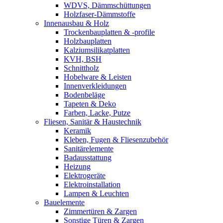
WDVS, Dämmschüttungen
Holzfaser-Dämmstoffe
Innenausbau & Holz
Trockenbauplatten & -profile
Holzbauplatten
Kalziumsilikatplatten
KVH, BSH
Schnittholz
Hobelware & Leisten
Innenverkleidungen
Bodenbeläge
Tapeten & Deko
Farben, Lacke, Putze
Fliesen, Sanitär & Haustechnik
Keramik
Kleben, Fugen & Fliesenzubehör
Sanitärelemente
Badausstattung
Heizung
Elektrogeräte
Elektroinstallation
Lampen & Leuchten
Bauelemente
Zimmertüren & Zargen
Sonstige Türen & Zargen