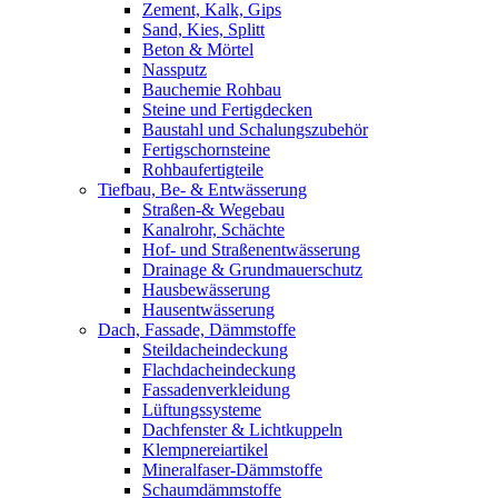
Zement, Kalk, Gips
Sand, Kies, Splitt
Beton & Mörtel
Nassputz
Bauchemie Rohbau
Steine und Fertigdecken
Baustahl und Schalungszubehör
Fertigschornsteine
Rohbaufertigteile
Tiefbau, Be- & Entwässerung
Straßen-& Wegebau
Kanalrohr, Schächte
Hof- und Straßenentwässerung
Drainage & Grundmauerschutz
Hausbewässerung
Hausentwässerung
Dach, Fassade, Dämmstoffe
Steildacheindeckung
Flachdacheindeckung
Fassadenverkleidung
Lüftungssysteme
Dachfenster & Lichtkuppeln
Klempnereiartikel
Mineralfaser-Dämmstoffe
Schaumdämmstoffe