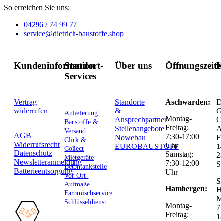
So erreichen Sie uns:
04296 / 74 99 77
service@dietrich-baustoffe.shop
Kundeninformation
Standort-
Über uns
Öffnungszeit
K
Services
Vertrag
Standorte
Aschwarden:
D
widerrufen
&
G
Anlieferung
Montag-
Ansprechpartner
C
Baustoffe &
Freitag:
Stellenangebote
Versand
AGB
7:30-17:00
Nowebau
F
Click &
Widerrufsrecht
Uhr
EUROBAUSTOFF
1
Collect
Datenschutz
Samstag:
2
Mietgeräte
Newsletteranmeldung
7:30-12:00
S
Betontankstelle
Batterieentsorgung
Uhr
Vor-Ort-
S
Aufmaße
Hambergen:
H
Farbmischservice
M
Schlüsseldienst
Montag-
7
Freitag:
1