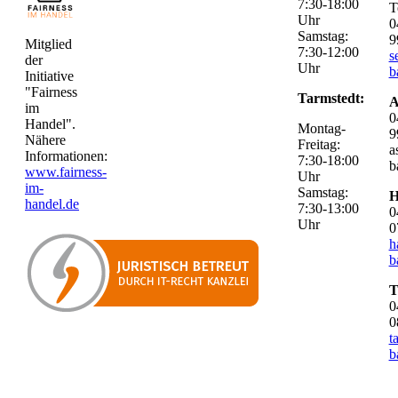
7:30-18:00
T
Uhr
0
Samstag:
9
Mitglied
7:30-12:00
s
der
Uhr
b
Initiative
"Fairness
Tarmstedt:
A
im
0
Handel".
Montag-
9
Nähere
Freitag:
a
Informationen:
7:30-18:00
b
www.fairness-
Uhr
im-
Samstag:
H
handel.de
7:30-13:00
0
Uhr
0
h
b
T
0
0
t
b