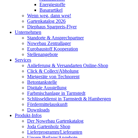
Energiestoffe
Basarartikel
Wenn weg, dann weg!
Gartenkatalog 2026
Diephaus Sparpreis-Flyer
Unternehmen
Standorte & Ansprechpartner
Nowebau Zentrallager
Eurobaustoff Kooperation
Stellenangebote
Services
Anlieferung & Versandarten Online-Shop
Click & Collect/Abholung
Mietgeräte von Technorent
Betontankstelle
Digitale Ausstellung
Farbmischanlage in Tarmstedt
Schlüsseldienst in Tarmstedt & Hambergen
Fördermittelauskunft
Downloads
Produkt-Infos
Der Nowebau Gartenkatalog
Joda Gartenholz Shop
Lieferprogramm/Lieferanten
Unsere Beilage/Angebote