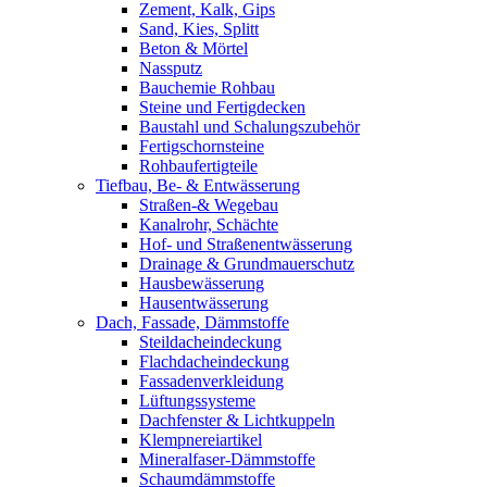
Zement, Kalk, Gips
Sand, Kies, Splitt
Beton & Mörtel
Nassputz
Bauchemie Rohbau
Steine und Fertigdecken
Baustahl und Schalungszubehör
Fertigschornsteine
Rohbaufertigteile
Tiefbau, Be- & Entwässerung
Straßen-& Wegebau
Kanalrohr, Schächte
Hof- und Straßenentwässerung
Drainage & Grundmauerschutz
Hausbewässerung
Hausentwässerung
Dach, Fassade, Dämmstoffe
Steildacheindeckung
Flachdacheindeckung
Fassadenverkleidung
Lüftungssysteme
Dachfenster & Lichtkuppeln
Klempnereiartikel
Mineralfaser-Dämmstoffe
Schaumdämmstoffe