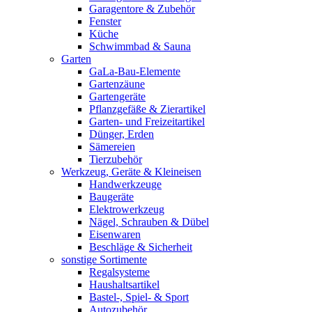
Garagentore & Zubehör
Fenster
Küche
Schwimmbad & Sauna
Garten
GaLa-Bau-Elemente
Gartenzäune
Gartengeräte
Pflanzgefäße & Zierartikel
Garten- und Freizeitartikel
Dünger, Erden
Sämereien
Tierzubehör
Werkzeug, Geräte & Kleineisen
Handwerkzeuge
Baugeräte
Elektrowerkzeug
Nägel, Schrauben & Dübel
Eisenwaren
Beschläge & Sicherheit
sonstige Sortimente
Regalsysteme
Haushaltsartikel
Bastel-, Spiel- & Sport
Autozubehör