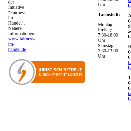
s
der
Uhr
b
Initiative
"Fairness
Tarmstedt:
A
im
0
Handel".
Montag-
9
Nähere
Freitag:
a
Informationen:
7:30-18:00
b
www.fairness-
Uhr
im-
Samstag:
H
handel.de
7:30-13:00
0
Uhr
0
h
b
T
0
0
t
b