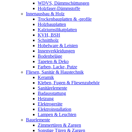
WDVS, Dämmschüttungen
Holzfaser-Dämmstoffe
Innenausbau & Holz
Trockenbauplatten & -profile
Holzbauplatten
Kalziumsilikatplatten
KVH, BSH
Schnittholz
Hobelware & Leisten
Innenverkleidungen
Bodenbeläge
Tapeten & Deko
Farben, Lacke, Putze
Fliesen, Sanitär & Haustechnik
Keramik
Kleben, Fugen & Fliesenzubehör
Sanitärelemente
Badausstattung
Heizung
Elektrogeräte
Elektroinstallation
Lampen & Leuchten
Bauelemente
Zimmertüren & Zargen
Sonstige Türen & Zargen