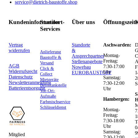
service@dietrich-baustoffe.shop
Kundeninformation
Standort-
Über uns
Öffnungszeit
K
Services
Vertrag
Standorte
Aschwarden:
D
widerrufen
&
G
Anlieferung
Montag-
Ansprechpartner
C
Baustoffe &
Freitag:
Stellenangebote
Versand
AGB
7:30-17:00
Nowebau
F
Click &
Widerrufsrecht
Uhr
EUROBAUSTOFF
1
Collect
Datenschutz
Samstag:
2
Mietgeräte
Newsletteranmeldung
7:30-12:00
S
Betontankstelle
Batterieentsorgung
Uhr
Vor-Ort-
S
Aufmaße
Hambergen:
H
Farbmischservice
M
Schlüsseldienst
Montag-
7
Freitag:
1
7:30-18:00
T
Uhr
0
Samstag:
9
Mitglied
7:30-12:00