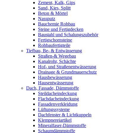
Zement, Kalk, Gips
Sand, Kies, Splitt
Beton & Mörtel
Nassputz
Bauchemie Rohbau
Steine und Fertigdecken
Baustahl und Schalungszubehör
Fertigschornsteine
Rohbaufertigteile
Tiefbau, Be- & Entwässerung
Straßen-& Wegebau
Kanalrohr, Schächte
Hof- und Straßenentwässerung
Drainage & Grundmauerschutz
Hausbewässerung
Hausentwässerung
Dach, Fassade, Dämmstoffe
Steildacheindeckung
Flachdacheindeckung
Fassadenverkleidung
Lüftungssysteme
Dachfenster & Lichtkuppeln
Klempnereiartikel
Mineralfaser-Dämmstoffe
Schaumdämmstoffe