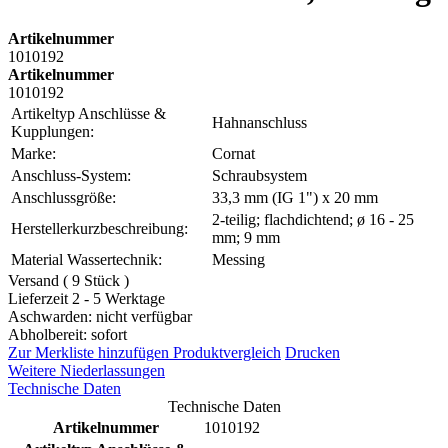
Artikelnummer
1010192
Artikelnummer
1010192
Artikeltyp Anschlüsse &
Hahnanschluss
Kupplungen:
Marke:
Cornat
Anschluss-System:
Schraubsystem
Anschlussgröße:
33,3 mm (IG 1") x 20 mm
2-teilig; flachdichtend; ø 16 - 25
Herstellerkurzbeschreibung:
mm; 9 mm
Material Wassertechnik:
Messing
Versand ( 9 Stück )
Lieferzeit 2 - 5 Werktage
Aschwarden: nicht verfügbar
Abholbereit: sofort
Zur Merkliste hinzufügen
Produktvergleich
Drucken
Weitere Niederlassungen
Technische Daten
Technische Daten
Artikelnummer
1010192