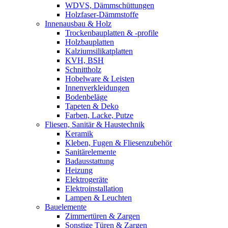
WDVS, Dämmschüttungen
Holzfaser-Dämmstoffe
Innenausbau & Holz
Trockenbauplatten & -profile
Holzbauplatten
Kalziumsilikatplatten
KVH, BSH
Schnittholz
Hobelware & Leisten
Innenverkleidungen
Bodenbeläge
Tapeten & Deko
Farben, Lacke, Putze
Fliesen, Sanitär & Haustechnik
Keramik
Kleben, Fugen & Fliesenzubehör
Sanitärelemente
Badausstattung
Heizung
Elektrogeräte
Elektroinstallation
Lampen & Leuchten
Bauelemente
Zimmertüren & Zargen
Sonstige Türen & Zargen