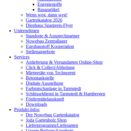
Energiestoffe
Basarartikel
Wenn weg, dann weg!
Gartenkatalog 2026
Diephaus Sparpreis-Flyer
Unternehmen
Standorte & Ansprechpartner
Nowebau Zentrallager
Eurobaustoff Kooperation
Stellenangebote
Services
Anlieferung & Versandarten Online-Shop
Click & Collect/Abholung
Mietgeräte von Technorent
Betontankstelle
Digitale Ausstellung
Farbmischanlage in Tarmstedt
Schlüsseldienst in Tarmstedt & Hambergen
Fördermittelauskunft
Downloads
Produkt-Infos
Der Nowebau Gartenkatalog
Joda Gartenholz Shop
Lieferprogramm/Lieferanten
Unsere Beilage/Angebote