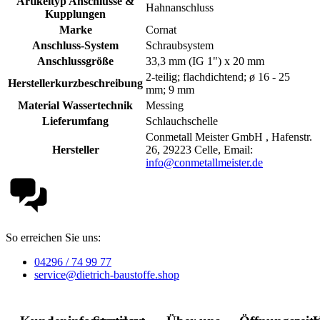
Artikeltyp Anschlüsse &
Hahnanschluss
Kupplungen
Marke
Cornat
Anschluss-System
Schraubsystem
Anschlussgröße
33,3 mm (IG 1") x 20 mm
2-teilig; flachdichtend; ø 16 - 25
Herstellerkurzbeschreibung
mm; 9 mm
Material Wassertechnik
Messing
Lieferumfang
Schlauchschelle
Conmetall Meister GmbH , Hafenstr.
Hersteller
26, 29223 Celle, Email:
info@conmetallmeister.de
So erreichen Sie uns:
04296 / 74 99 77
service@dietrich-baustoffe.shop