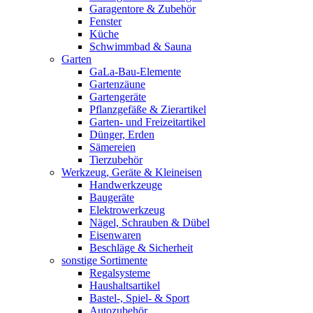
Garagentore & Zubehör
Fenster
Küche
Schwimmbad & Sauna
Garten
GaLa-Bau-Elemente
Gartenzäune
Gartengeräte
Pflanzgefäße & Zierartikel
Garten- und Freizeitartikel
Dünger, Erden
Sämereien
Tierzubehör
Werkzeug, Geräte & Kleineisen
Handwerkzeuge
Baugeräte
Elektrowerkzeug
Nägel, Schrauben & Dübel
Eisenwaren
Beschläge & Sicherheit
sonstige Sortimente
Regalsysteme
Haushaltsartikel
Bastel-, Spiel- & Sport
Autozubehör