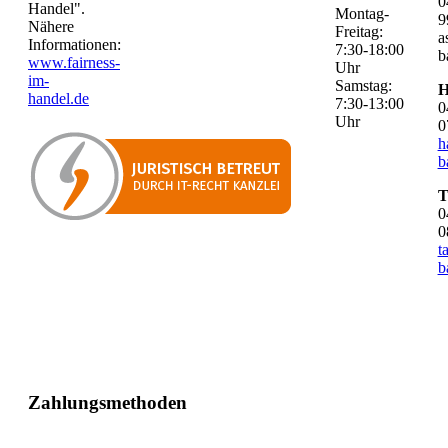
0
Handel".
Montag-
9
Nähere
Freitag:
a
Informationen:
7:30-18:00
b
www.fairness-
Uhr
im-
Samstag:
H
handel.de
7:30-13:00
0
Uhr
0
h
b
T
0
0
t
b
Zahlungsmethoden