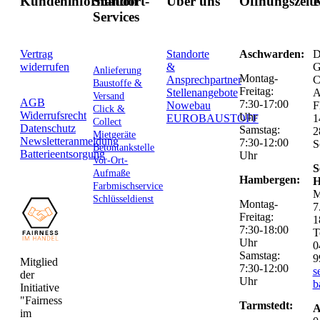
Kundeninformation
Standort-
Über uns
Öffnungszeit
K
Services
Vertrag
Standorte
Aschwarden:
D
widerrufen
&
G
Anlieferung
Montag-
Ansprechpartner
C
Baustoffe &
Freitag:
Stellenangebote
Versand
AGB
7:30-17:00
Nowebau
F
Click &
Widerrufsrecht
Uhr
EUROBAUSTOFF
1
Collect
Datenschutz
Samstag:
2
Mietgeräte
Newsletteranmeldung
7:30-12:00
S
Betontankstelle
Batterieentsorgung
Uhr
Vor-Ort-
S
Aufmaße
Hambergen:
H
Farbmischservice
M
Schlüsseldienst
Montag-
7
Freitag:
1
7:30-18:00
T
Uhr
0
Samstag:
9
Mitglied
7:30-12:00
s
der
Uhr
b
Initiative
"Fairness
Tarmstedt:
A
im