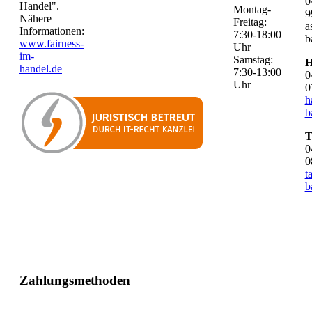
0
Handel".
Montag-
9
Nähere
Freitag:
a
Informationen:
7:30-18:00
b
www.fairness-
Uhr
im-
Samstag:
H
handel.de
7:30-13:00
0
Uhr
0
h
b
T
0
0
t
b
Zahlungsmethoden