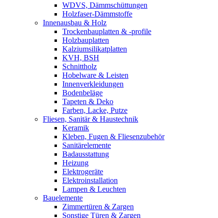
WDVS, Dämmschüttungen
Holzfaser-Dämmstoffe
Innenausbau & Holz
Trockenbauplatten & -profile
Holzbauplatten
Kalziumsilikatplatten
KVH, BSH
Schnittholz
Hobelware & Leisten
Innenverkleidungen
Bodenbeläge
Tapeten & Deko
Farben, Lacke, Putze
Fliesen, Sanitär & Haustechnik
Keramik
Kleben, Fugen & Fliesenzubehör
Sanitärelemente
Badausstattung
Heizung
Elektrogeräte
Elektroinstallation
Lampen & Leuchten
Bauelemente
Zimmertüren & Zargen
Sonstige Türen & Zargen