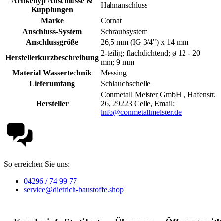
Artikeltyp Anschlüsse &
Hahnanschluss
Kupplungen
Marke
Cornat
Anschluss-System
Schraubsystem
Anschlussgröße
26,5 mm (IG 3/4") x 14 mm
2-teilig; flachdichtend; ø 12 - 20
Herstellerkurzbeschreibung
mm; 9 mm
Material Wassertechnik
Messing
Lieferumfang
Schlauchschelle
Conmetall Meister GmbH , Hafenstr.
Hersteller
26, 29223 Celle, Email:
info@conmetallmeister.de
So erreichen Sie uns:
04296 / 74 99 77
service@dietrich-baustoffe.shop