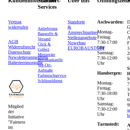
Kundeninformation
Standort-
Über uns
Öffnungszeit
K
Services
Vertrag
Standorte
Aschwarden:
D
widerrufen
&
G
Anlieferung
Montag-
Ansprechpartner
C
Baustoffe &
Freitag:
Stellenangebote
Versand
AGB
7:30-17:00
Nowebau
F
Click &
Widerrufsrecht
Uhr
EUROBAUSTOFF
1
Collect
Datenschutz
Samstag:
2
Mietgeräte
Newsletteranmeldung
7:30-12:00
S
Betontankstelle
Batterieentsorgung
Uhr
Vor-Ort-
S
Aufmaße
Hambergen:
H
Farbmischservice
M
Schlüsseldienst
Montag-
7
Freitag:
1
7:30-18:00
T
Uhr
0
Samstag:
9
Mitglied
7:30-12:00
s
der
Uhr
b
Initiative
"Fairness
Tarmstedt:
A
im