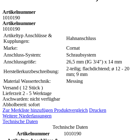
Artikelnummer
1010190
Artikelnummer
1010190
Artikeltyp Anschlüsse &
Hahnanschluss
Kupplungen:
Marke:
Cornat
Anschluss-System:
Schraubsystem
Anschlussgröße:
26,5 mm (IG 3/4") x 14 mm
2-teilig; flachdichtend; ø 12 - 20
Herstellerkurzbeschreibung:
mm; 9 mm
Material Wassertechnik:
Messing
Versand ( 12 Stück )
Lieferzeit 2 - 5 Werktage
Aschwarden: nicht verfügbar
Abholbereit: sofort
Zur Merkliste hinzufügen
Produktvergleich
Drucken
Weitere Niederlassungen
Technische Daten
Technische Daten
Artikelnummer
1010190