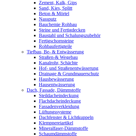
Zement, Kalk, Gips
Sand, Kies, Splitt
Beton & Mörtel
Nassputz
Bauchemie Rohbau
Steine und Fertigdecken
Baustahl und Schalungszubehör
Fertigschornsteine
Rohbaufertigteile
Tiefbau, Be- & Entwässerung
Straßen-& Wegebau
Kanalrohr, Schächte
Hof- und Straßenentwässerung
Drainage & Grundmauerschutz
Hausbewässerung
Hausentwässerung
Dach, Fassade, Dämmstoffe
Steildacheindeckung
Flachdacheindeckung
Fassadenverkleidung
Lüftungssysteme
Dachfenster & Lichtkuppeln
Klempnereiartikel
Mineralfaser-Dämmstoffe
Schaumdämmstoffe