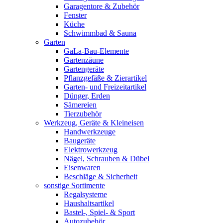
Garagentore & Zubehör
Fenster
Küche
Schwimmbad & Sauna
Garten
GaLa-Bau-Elemente
Gartenzäune
Gartengeräte
Pflanzgefäße & Zierartikel
Garten- und Freizeitartikel
Dünger, Erden
Sämereien
Tierzubehör
Werkzeug, Geräte & Kleineisen
Handwerkzeuge
Baugeräte
Elektrowerkzeug
Nägel, Schrauben & Dübel
Eisenwaren
Beschläge & Sicherheit
sonstige Sortimente
Regalsysteme
Haushaltsartikel
Bastel-, Spiel- & Sport
Autozubehör