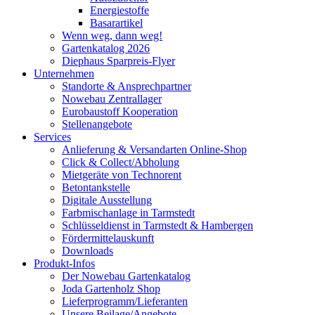
Energiestoffe
Basarartikel
Wenn weg, dann weg!
Gartenkatalog 2026
Diephaus Sparpreis-Flyer
Unternehmen
Standorte & Ansprechpartner
Nowebau Zentrallager
Eurobaustoff Kooperation
Stellenangebote
Services
Anlieferung & Versandarten Online-Shop
Click & Collect/Abholung
Mietgeräte von Technorent
Betontankstelle
Digitale Ausstellung
Farbmischanlage in Tarmstedt
Schlüsseldienst in Tarmstedt & Hambergen
Fördermittelauskunft
Downloads
Produkt-Infos
Der Nowebau Gartenkatalog
Joda Gartenholz Shop
Lieferprogramm/Lieferanten
Unsere Beilage/Angebote