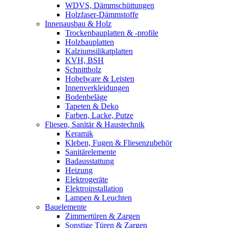
WDVS, Dämmschüttungen
Holzfaser-Dämmstoffe
Innenausbau & Holz
Trockenbauplatten & -profile
Holzbauplatten
Kalziumsilikatplatten
KVH, BSH
Schnittholz
Hobelware & Leisten
Innenverkleidungen
Bodenbeläge
Tapeten & Deko
Farben, Lacke, Putze
Fliesen, Sanitär & Haustechnik
Keramik
Kleben, Fugen & Fliesenzubehör
Sanitärelemente
Badausstattung
Heizung
Elektrogeräte
Elektroinstallation
Lampen & Leuchten
Bauelemente
Zimmertüren & Zargen
Sonstige Türen & Zargen