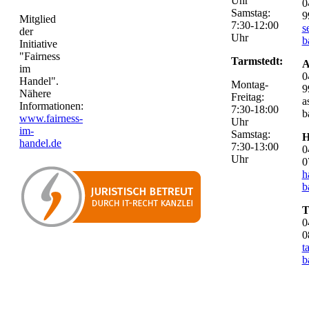
Uhr
0
Samstag:
9
Mitglied
7:30-12:00
s
der
Uhr
b
Initiative
"Fairness
Tarmstedt:
A
im
0
Handel".
Montag-
9
Nähere
Freitag:
a
Informationen:
7:30-18:00
b
www.fairness-
Uhr
im-
Samstag:
H
handel.de
7:30-13:00
0
Uhr
0
h
b
T
0
0
t
b