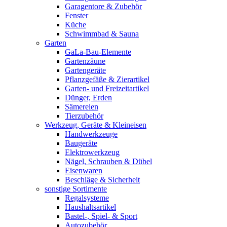
Garagentore & Zubehör
Fenster
Küche
Schwimmbad & Sauna
Garten
GaLa-Bau-Elemente
Gartenzäune
Gartengeräte
Pflanzgefäße & Zierartikel
Garten- und Freizeitartikel
Dünger, Erden
Sämereien
Tierzubehör
Werkzeug, Geräte & Kleineisen
Handwerkzeuge
Baugeräte
Elektrowerkzeug
Nägel, Schrauben & Dübel
Eisenwaren
Beschläge & Sicherheit
sonstige Sortimente
Regalsysteme
Haushaltsartikel
Bastel-, Spiel- & Sport
Autozubehör