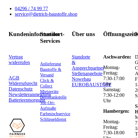
04296 / 74 99 77
service@dietrich-baustoffe.shop
Kundeninformation
Standort-
Über uns
Öffnungszeit
K
Services
Vertrag
Standorte
Aschwarden:
D
widerrufen
&
G
Anlieferung
Montag-
Ansprechpartner
C
Baustoffe &
Freitag:
Stellenangebote
Versand
AGB
7:30-17:00
Nowebau
F
Click &
Widerrufsrecht
Uhr
EUROBAUSTOFF
1
Collect
Datenschutz
Samstag:
2
Mietgeräte
Newsletteranmeldung
7:30-12:00
S
Betontankstelle
Batterieentsorgung
Uhr
Vor-Ort-
S
Aufmaße
Hambergen:
H
Farbmischservice
M
Schlüsseldienst
Montag-
7
Freitag:
1
7:30-18:00
T