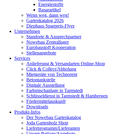
Energiestoffe
Basarartikel
Wenn weg, dann weg!
Gartenkatalog 2026
Diephaus Sparpreis-Flyer
Unternehmen
Standorte & Ansprechpartner
Nowebau Zentrallager
Eurobaustoff Kooperation
Stellenangebote
Services
Anlieferung & Versandarten Online-Shop
Click & Collect/Abholung
Mietgeräte von Technorent
Betontankstelle
Digitale Ausstellung
Farbmischanlage in Tarmstedt
Schlüsseldienst in Tarmstedt & Hambergen
Fördermittelauskunft
Downloads
Produkt-Infos
Der Nowebau Gartenkatalog
Joda Gartenholz Shop
Lieferprogramm/Lieferanten
Unsere Beilage/Angebote