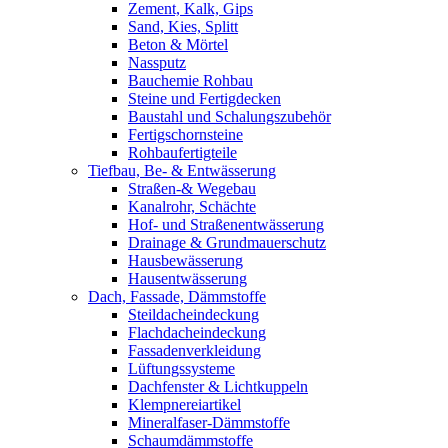
Zement, Kalk, Gips
Sand, Kies, Splitt
Beton & Mörtel
Nassputz
Bauchemie Rohbau
Steine und Fertigdecken
Baustahl und Schalungszubehör
Fertigschornsteine
Rohbaufertigteile
Tiefbau, Be- & Entwässerung
Straßen-& Wegebau
Kanalrohr, Schächte
Hof- und Straßenentwässerung
Drainage & Grundmauerschutz
Hausbewässerung
Hausentwässerung
Dach, Fassade, Dämmstoffe
Steildacheindeckung
Flachdacheindeckung
Fassadenverkleidung
Lüftungssysteme
Dachfenster & Lichtkuppeln
Klempnereiartikel
Mineralfaser-Dämmstoffe
Schaumdämmstoffe