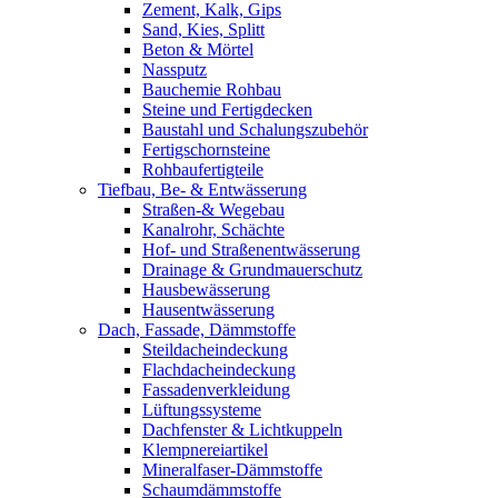
Zement, Kalk, Gips
Sand, Kies, Splitt
Beton & Mörtel
Nassputz
Bauchemie Rohbau
Steine und Fertigdecken
Baustahl und Schalungszubehör
Fertigschornsteine
Rohbaufertigteile
Tiefbau, Be- & Entwässerung
Straßen-& Wegebau
Kanalrohr, Schächte
Hof- und Straßenentwässerung
Drainage & Grundmauerschutz
Hausbewässerung
Hausentwässerung
Dach, Fassade, Dämmstoffe
Steildacheindeckung
Flachdacheindeckung
Fassadenverkleidung
Lüftungssysteme
Dachfenster & Lichtkuppeln
Klempnereiartikel
Mineralfaser-Dämmstoffe
Schaumdämmstoffe