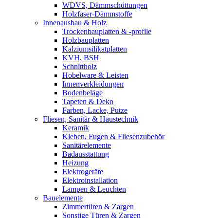
WDVS, Dämmschüttungen
Holzfaser-Dämmstoffe
Innenausbau & Holz
Trockenbauplatten & -profile
Holzbauplatten
Kalziumsilikatplatten
KVH, BSH
Schnittholz
Hobelware & Leisten
Innenverkleidungen
Bodenbeläge
Tapeten & Deko
Farben, Lacke, Putze
Fliesen, Sanitär & Haustechnik
Keramik
Kleben, Fugen & Fliesenzubehör
Sanitärelemente
Badausstattung
Heizung
Elektrogeräte
Elektroinstallation
Lampen & Leuchten
Bauelemente
Zimmertüren & Zargen
Sonstige Türen & Zargen