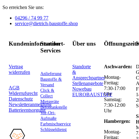
So erreichen Sie uns:
04296 / 74 99 77
service@dietrich-baustoffe.shop
Kundeninformation
Standort-
Über uns
Öffnungszeit
K
Services
Vertrag
Standorte
Aschwarden:
D
widerrufen
&
G
Anlieferung
Montag-
Ansprechpartner
C
Baustoffe &
Freitag:
Stellenangebote
Versand
AGB
7:30-17:00
Nowebau
F
Click &
Widerrufsrecht
Uhr
EUROBAUSTOFF
1
Collect
Datenschutz
Samstag:
2
Mietgeräte
Newsletteranmeldung
7:30-12:00
S
Betontankstelle
Batterieentsorgung
Uhr
Vor-Ort-
S
Aufmaße
Hambergen:
H
Farbmischservice
M
Schlüsseldienst
Montag-
7
Freitag:
1