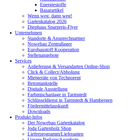
Energiestoffe
Basarartikel
Wenn weg, dann weg!
Gartenkatalog 2026
Diephaus Sparpreis-Flyer
Unternehmen
Standorte & Ansprechpartner
Nowebau Zentrallager
Eurobaustoff Kooperation
Stellenangebote
Services
Anlieferung & Versandarten Online-Shop
Click & Collect/Abholung
Mietgeräte von Technorent
Betontankstelle
Digitale Ausstellung
Farbmischanlage in Tarmstedt
Schlüsseldienst in Tarmstedt & Hambergen
Fördermittelauskunft
Downloads
Produkt-Infos
Der Nowebau Gartenkatalog
Joda Gartenholz Shop
Lieferprogramm/Lieferanten
Unsere Beilage/Angebote