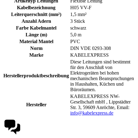
Artikeltyp Leitungen
Flexible Leitung
Kabelbezeichnung
H05 VV-F
Leiterquerschnitt (mm²)
1,5 mm²
Anzahl Adern
3 Stück
Farbe Kabelmantel
schwarz
Länge (m)
5,0 m
Material Mantel
PVC
Norm
DIN VDE 0293-308
Marke
KABELEXPRESS
Diese Leitungen sind bestimmt
für den Anschluß von
Elektrogeräten bei hohen
Herstellerproduktbeschreibung
mechanischen Beanspruchungen
in Haushalten, Küchen und
Büroräumen.
KABELEXPRESS NW-
Gesellschaft mbH , Lippstädter
Hersteller
Str. 3, 59609 Anröchte, Email:
info@kabelexpress.de