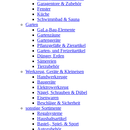
Garagentore & Zubehör
Fenster
Küche
Schwimmbad & Sauna
Garten
GaLa-Bau-Elemente
Gartenzäune
Gartengeräte
Pflanzgefäße & Zierartikel
Garten- und Freizeitartikel
Dünger, Erden
Sämereien
Tierzubehör
Werkzeug, Geräte & Kleineisen
Handwerkzeuge
Baugeräte
Elektrowerkzeug
Nägel, Schrauben & Dübel
Eisenwaren
Beschläge & Sicherheit
sonstige Sortimente
Regalsysteme
Haushaltsartikel
Bastel-, Spiel- & Sport
Autozubehör