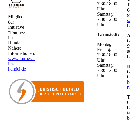
7:30-18:00
T
Uhr
0
Samstag:
9
Mitglied
7:30-12:00
s
der
Uhr
b
Initiative
"Fairness
Tarmstedt:
A
im
0
Handel".
Montag-
9
Nähere
Freitag:
a
Informationen:
7:30-18:00
b
www.fairness-
Uhr
im-
Samstag:
H
handel.de
7:30-13:00
0
Uhr
0
h
b
T
0
0
t
b