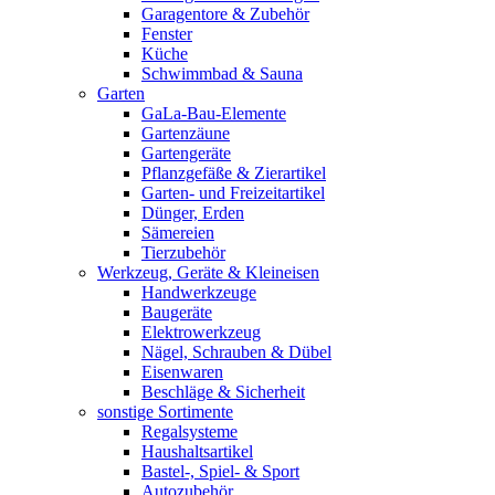
Garagentore & Zubehör
Fenster
Küche
Schwimmbad & Sauna
Garten
GaLa-Bau-Elemente
Gartenzäune
Gartengeräte
Pflanzgefäße & Zierartikel
Garten- und Freizeitartikel
Dünger, Erden
Sämereien
Tierzubehör
Werkzeug, Geräte & Kleineisen
Handwerkzeuge
Baugeräte
Elektrowerkzeug
Nägel, Schrauben & Dübel
Eisenwaren
Beschläge & Sicherheit
sonstige Sortimente
Regalsysteme
Haushaltsartikel
Bastel-, Spiel- & Sport
Autozubehör