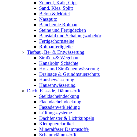
Zement, Kalk, Gips
Sand, Kies, Splitt
Beton & Mörtel
Nassputz
Bauchemie Rohbau
Steine und Fertigdecken
Baustahl und Schalungszubehör
Fertigschornsteine
Rohbaufertigteile
Tiefbau, Be- & Entwässerung
Straßen-& Wegebau
Kanalrohr, Schächte
Hof- und Straßenentwässerung
Drainage & Grundmauerschutz
Hausbewässerung
Hausentwässerung
Dach, Fassade, Dämmstoffe
Steildacheindeckung
Flachdacheindeckung
Fassadenverkleidung
Lüftungssysteme
Dachfenster & Lichtkuppeln
Klempnereiartikel
Mineralfaser-Dämmstoffe
Schaumdämmstoffe