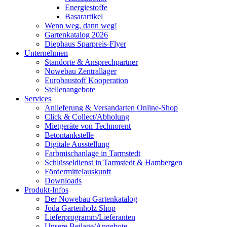
Energiestoffe
Basarartikel
Wenn weg, dann weg!
Gartenkatalog 2026
Diephaus Sparpreis-Flyer
Unternehmen
Standorte & Ansprechpartner
Nowebau Zentrallager
Eurobaustoff Kooperation
Stellenangebote
Services
Anlieferung & Versandarten Online-Shop
Click & Collect/Abholung
Mietgeräte von Technorent
Betontankstelle
Digitale Ausstellung
Farbmischanlage in Tarmstedt
Schlüsseldienst in Tarmstedt & Hambergen
Fördermittelauskunft
Downloads
Produkt-Infos
Der Nowebau Gartenkatalog
Joda Gartenholz Shop
Lieferprogramm/Lieferanten
Unsere Beilage/Angebote