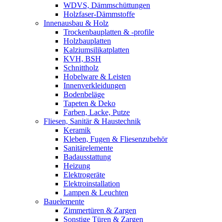
WDVS, Dämmschüttungen
Holzfaser-Dämmstoffe
Innenausbau & Holz
Trockenbauplatten & -profile
Holzbauplatten
Kalziumsilikatplatten
KVH, BSH
Schnittholz
Hobelware & Leisten
Innenverkleidungen
Bodenbeläge
Tapeten & Deko
Farben, Lacke, Putze
Fliesen, Sanitär & Haustechnik
Keramik
Kleben, Fugen & Fliesenzubehör
Sanitärelemente
Badausstattung
Heizung
Elektrogeräte
Elektroinstallation
Lampen & Leuchten
Bauelemente
Zimmertüren & Zargen
Sonstige Türen & Zargen