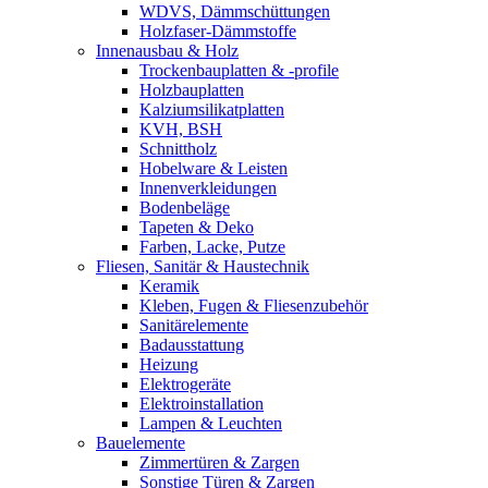
WDVS, Dämmschüttungen
Holzfaser-Dämmstoffe
Innenausbau & Holz
Trockenbauplatten & -profile
Holzbauplatten
Kalziumsilikatplatten
KVH, BSH
Schnittholz
Hobelware & Leisten
Innenverkleidungen
Bodenbeläge
Tapeten & Deko
Farben, Lacke, Putze
Fliesen, Sanitär & Haustechnik
Keramik
Kleben, Fugen & Fliesenzubehör
Sanitärelemente
Badausstattung
Heizung
Elektrogeräte
Elektroinstallation
Lampen & Leuchten
Bauelemente
Zimmertüren & Zargen
Sonstige Türen & Zargen