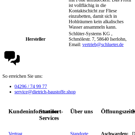
ist vollflächig in die
Kontaktschicht zur Fliese
einzubetten, damit sich in
Hohlräumen kein alkalisches
Wasser ansammeln kann.
Schlüter-Systems KG ,
Hersteller
Schmölestr. 7, 58640 Iserlohn,
Email:
vertrieb@schlueter.de
So erreichen Sie uns:
04296 / 74 99 77
service@dietrich-baustoffe.shop
Kundeninformation
Standort-
Über uns
Öffnungszeit
K
Services
Vertrag
Standorte
Aschwarden:
D