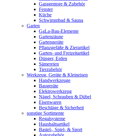
Garagentore & Zubehör
Fenster
Küche
Schwimmbad & Sauna
Garten
GaLa-Bau-Elemente
Gartenzäune
Gartengeräte
Pflanzgefäße & Zierartikel
Garten- und Freizeitartikel
Dünger, Erden
Sämereien
Tierzubehör
Werkzeug, Geräte & Kleineisen
Handwerkzeuge
Baugeräte
Elektrowerkzeug
Nägel, Schrauben & Dübel
Eisenwaren
Beschläge & Sicherheit
sonstige Sortimente
Regalsysteme
Haushaltsartikel
Bastel-, Spiel- & Sport
Autozubehör