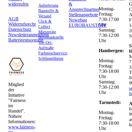
widerrufen
&
G
Anlieferung
Montag-
Ansprechpartner
C
Baustoffe &
Freitag:
Stellenangebote
Versand
AGB
7:30-17:00
Nowebau
F
Click &
Widerrufsrecht
Uhr
EUROBAUSTOFF
1
Collect
Datenschutz
Samstag:
2
Mietgeräte
Newsletteranmeldung
7:30-12:00
S
Betontankstelle
Batterieentsorgung
Uhr
Vor-Ort-
S
Aufmaße
Hambergen:
H
Farbmischservice
M
Schlüsseldienst
Montag-
7
Freitag:
1
7:30-18:00
T
Uhr
0
Samstag:
9
Mitglied
7:30-12:00
s
der
Uhr
b
Initiative
"Fairness
Tarmstedt:
A
im
0
Handel".
Montag-
9
Nähere
Freitag:
a
Informationen:
7:30-18:00
b
www.fairness-
Uhr