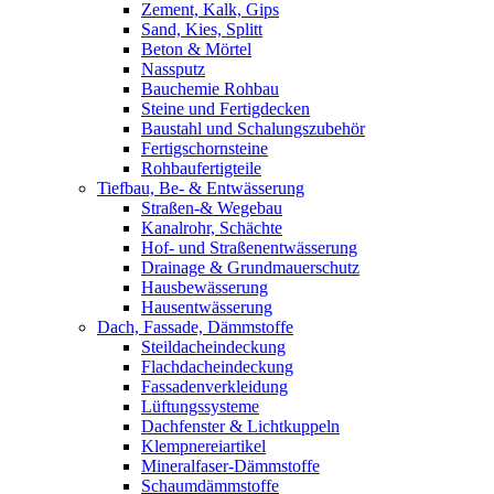
Zement, Kalk, Gips
Sand, Kies, Splitt
Beton & Mörtel
Nassputz
Bauchemie Rohbau
Steine und Fertigdecken
Baustahl und Schalungszubehör
Fertigschornsteine
Rohbaufertigteile
Tiefbau, Be- & Entwässerung
Straßen-& Wegebau
Kanalrohr, Schächte
Hof- und Straßenentwässerung
Drainage & Grundmauerschutz
Hausbewässerung
Hausentwässerung
Dach, Fassade, Dämmstoffe
Steildacheindeckung
Flachdacheindeckung
Fassadenverkleidung
Lüftungssysteme
Dachfenster & Lichtkuppeln
Klempnereiartikel
Mineralfaser-Dämmstoffe
Schaumdämmstoffe