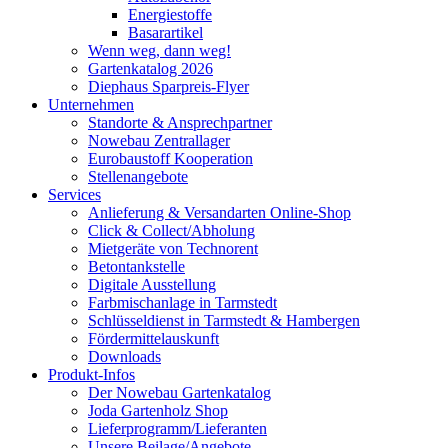
Energiestoffe
Basarartikel
Wenn weg, dann weg!
Gartenkatalog 2026
Diephaus Sparpreis-Flyer
Unternehmen
Standorte & Ansprechpartner
Nowebau Zentrallager
Eurobaustoff Kooperation
Stellenangebote
Services
Anlieferung & Versandarten Online-Shop
Click & Collect/Abholung
Mietgeräte von Technorent
Betontankstelle
Digitale Ausstellung
Farbmischanlage in Tarmstedt
Schlüsseldienst in Tarmstedt & Hambergen
Fördermittelauskunft
Downloads
Produkt-Infos
Der Nowebau Gartenkatalog
Joda Gartenholz Shop
Lieferprogramm/Lieferanten
Unsere Beilage/Angebote