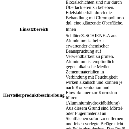
Eloxalschichten sind nur durch
Überlackieren zu beheben.
Edelstahl erhält durch die
Behandlung mit Chrompolitur o.
dgl. eine glänzende Oberfläche.
Einsatzbereich
Innen
Schlüter®-SCHIENE-A aus
Aluminium ist bei zu
erwartender chemischer
Beanspruchung auf
Verwendbarkeit zu prüfen.
Aluminium ist empfindlich
gegen alkalische Medien.
Zementmaterialien in
Verbindung mit Feuchtigkeit
wirken alkalisch und können je
nach Konzentration und
Einwirkdauer zur Korrosion
Herstellerproduktbeschreibung
führen
(Aluminiumhydroxidbildung).
Aus diesem Grund sind Mörtel-
oder Fugenmaterial an
Sichtflächen sofort zu entfernen
und frisch verlegte Beläge nicht
mit Folie abzudecken. Das Profil