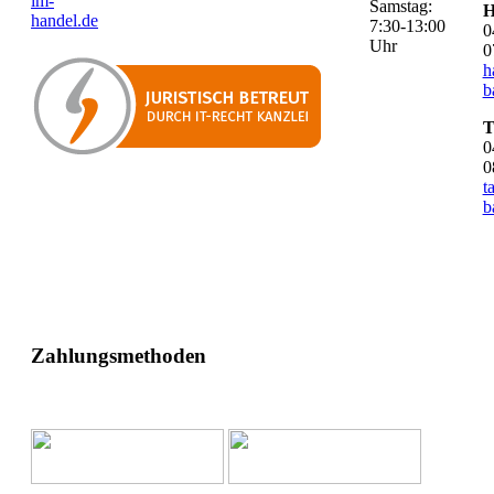
im-
Samstag:
H
handel.de
7:30-13:00
0
Uhr
0
h
b
T
0
0
t
b
Zahlungsmethoden