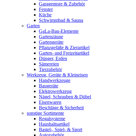
Garagentore & Zubehör
Fenster
Küche
Schwimmbad & Sauna
Garten
GaLa-Bau-Elemente
Gartenzäune
Gartengeräte
Pflanzgefäße & Zierartikel
Garten- und Freizeitartikel
Dünger, Erden
Sämereien
Tierzubehör
Werkzeug, Geräte & Kleineisen
Handwerkzeuge
Baugeräte
Elektrowerkzeug
Nägel, Schrauben & Dübel
Eisenwaren
Beschläge & Sicherheit
sonstige Sortimente
Regalsysteme
Haushaltsartikel
Bastel-, Spiel- & Sport
Autozubehör