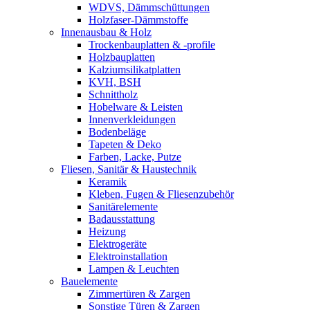
WDVS, Dämmschüttungen
Holzfaser-Dämmstoffe
Innenausbau & Holz
Trockenbauplatten & -profile
Holzbauplatten
Kalziumsilikatplatten
KVH, BSH
Schnittholz
Hobelware & Leisten
Innenverkleidungen
Bodenbeläge
Tapeten & Deko
Farben, Lacke, Putze
Fliesen, Sanitär & Haustechnik
Keramik
Kleben, Fugen & Fliesenzubehör
Sanitärelemente
Badausstattung
Heizung
Elektrogeräte
Elektroinstallation
Lampen & Leuchten
Bauelemente
Zimmertüren & Zargen
Sonstige Türen & Zargen