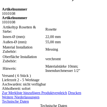
Artikelnummer
1010108
Artikelnummer
1010108
Artikeltyp Rosetten &
Rosette
Siebe:
Innen-Ø (mm):
22,00 mm
Außen-Ø (mm):
55,00 mm
Material Installation
Messing
Zubehör:
Oberfläche Installation
verchromt
Zubehör:
Materialstärke 10mm;
Hinweis:
Innendurchmesser 1/2"
Versand ( 6 Stück )
Lieferzeit 2 - 5 Werktage
Aschwarden: nicht verfügbar
Abholbereit: sofort
Zur Merkliste hinzufügen
Produktvergleich
Drucken
Weitere Niederlassungen
Technische Daten
Technische Daten