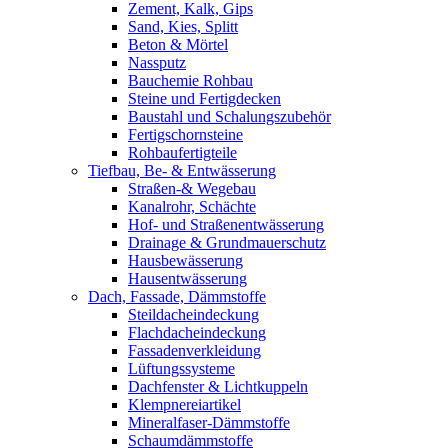
Zement, Kalk, Gips
Sand, Kies, Splitt
Beton & Mörtel
Nassputz
Bauchemie Rohbau
Steine und Fertigdecken
Baustahl und Schalungszubehör
Fertigschornsteine
Rohbaufertigteile
Tiefbau, Be- & Entwässerung
Straßen-& Wegebau
Kanalrohr, Schächte
Hof- und Straßenentwässerung
Drainage & Grundmauerschutz
Hausbewässerung
Hausentwässerung
Dach, Fassade, Dämmstoffe
Steildacheindeckung
Flachdacheindeckung
Fassadenverkleidung
Lüftungssysteme
Dachfenster & Lichtkuppeln
Klempnereiartikel
Mineralfaser-Dämmstoffe
Schaumdämmstoffe