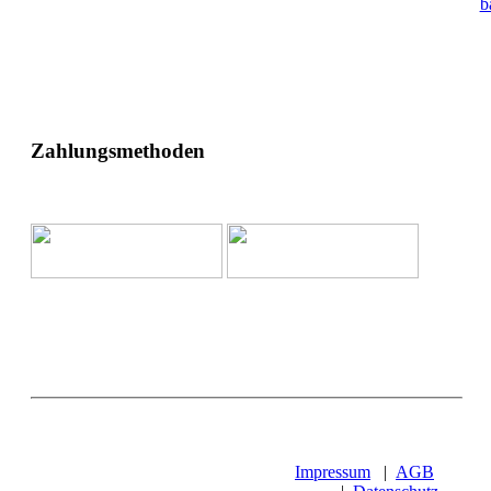
b
Zahlungsmethoden
Impressum
|
AGB