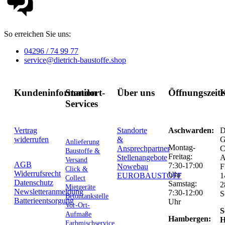
So erreichen Sie uns:
04296 / 74 99 77
service@dietrich-baustoffe.shop
Kundeninformation
Standort-
Über uns
Öffnungszeit
K
Services
Vertrag
Standorte
Aschwarden:
D
widerrufen
&
G
Anlieferung
Montag-
Ansprechpartner
C
Baustoffe &
Freitag:
Stellenangebote
Versand
AGB
7:30-17:00
Nowebau
F
Click &
Widerrufsrecht
Uhr
EUROBAUSTOFF
1
Collect
Datenschutz
Samstag:
2
Mietgeräte
Newsletteranmeldung
7:30-12:00
S
Betontankstelle
Batterieentsorgung
Uhr
Vor-Ort-
S
Aufmaße
Hambergen:
H
Farbmischservice