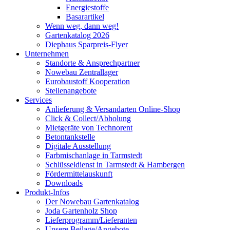
Energiestoffe
Basarartikel
Wenn weg, dann weg!
Gartenkatalog 2026
Diephaus Sparpreis-Flyer
Unternehmen
Standorte & Ansprechpartner
Nowebau Zentrallager
Eurobaustoff Kooperation
Stellenangebote
Services
Anlieferung & Versandarten Online-Shop
Click & Collect/Abholung
Mietgeräte von Technorent
Betontankstelle
Digitale Ausstellung
Farbmischanlage in Tarmstedt
Schlüsseldienst in Tarmstedt & Hambergen
Fördermittelauskunft
Downloads
Produkt-Infos
Der Nowebau Gartenkatalog
Joda Gartenholz Shop
Lieferprogramm/Lieferanten
Unsere Beilage/Angebote