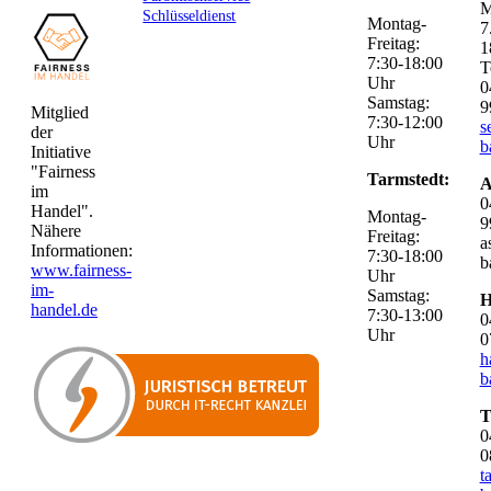
M
Schlüsseldienst
Montag-
7
Freitag:
1
7:30-18:00
T
Uhr
0
Samstag:
9
Mitglied
7:30-12:00
s
der
Uhr
b
Initiative
"Fairness
Tarmstedt:
A
im
0
Handel".
Montag-
9
Nähere
Freitag:
a
Informationen:
7:30-18:00
b
www.fairness-
Uhr
im-
Samstag:
H
handel.de
7:30-13:00
0
Uhr
0
h
b
T
0
0
t