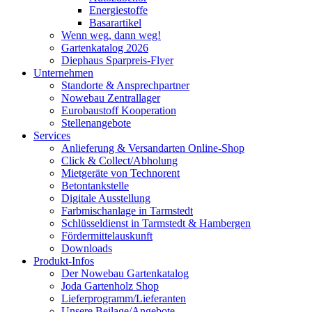
Energiestoffe
Basarartikel
Wenn weg, dann weg!
Gartenkatalog 2026
Diephaus Sparpreis-Flyer
Unternehmen
Standorte & Ansprechpartner
Nowebau Zentrallager
Eurobaustoff Kooperation
Stellenangebote
Services
Anlieferung & Versandarten Online-Shop
Click & Collect/Abholung
Mietgeräte von Technorent
Betontankstelle
Digitale Ausstellung
Farbmischanlage in Tarmstedt
Schlüsseldienst in Tarmstedt & Hambergen
Fördermittelauskunft
Downloads
Produkt-Infos
Der Nowebau Gartenkatalog
Joda Gartenholz Shop
Lieferprogramm/Lieferanten
Unsere Beilage/Angebote