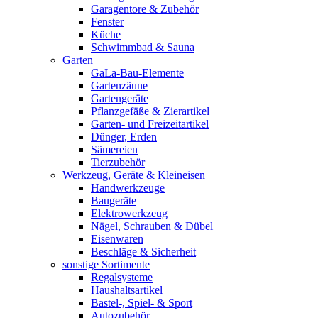
Garagentore & Zubehör
Fenster
Küche
Schwimmbad & Sauna
Garten
GaLa-Bau-Elemente
Gartenzäune
Gartengeräte
Pflanzgefäße & Zierartikel
Garten- und Freizeitartikel
Dünger, Erden
Sämereien
Tierzubehör
Werkzeug, Geräte & Kleineisen
Handwerkzeuge
Baugeräte
Elektrowerkzeug
Nägel, Schrauben & Dübel
Eisenwaren
Beschläge & Sicherheit
sonstige Sortimente
Regalsysteme
Haushaltsartikel
Bastel-, Spiel- & Sport
Autozubehör