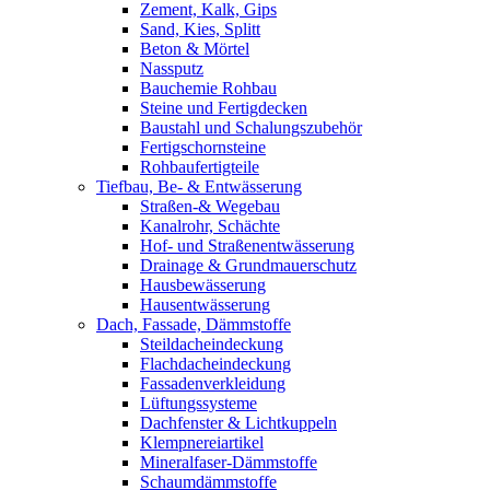
Zement, Kalk, Gips
Sand, Kies, Splitt
Beton & Mörtel
Nassputz
Bauchemie Rohbau
Steine und Fertigdecken
Baustahl und Schalungszubehör
Fertigschornsteine
Rohbaufertigteile
Tiefbau, Be- & Entwässerung
Straßen-& Wegebau
Kanalrohr, Schächte
Hof- und Straßenentwässerung
Drainage & Grundmauerschutz
Hausbewässerung
Hausentwässerung
Dach, Fassade, Dämmstoffe
Steildacheindeckung
Flachdacheindeckung
Fassadenverkleidung
Lüftungssysteme
Dachfenster & Lichtkuppeln
Klempnereiartikel
Mineralfaser-Dämmstoffe
Schaumdämmstoffe