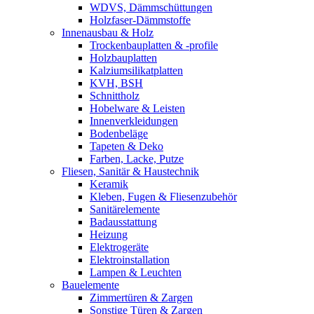
WDVS, Dämmschüttungen
Holzfaser-Dämmstoffe
Innenausbau & Holz
Trockenbauplatten & -profile
Holzbauplatten
Kalziumsilikatplatten
KVH, BSH
Schnittholz
Hobelware & Leisten
Innenverkleidungen
Bodenbeläge
Tapeten & Deko
Farben, Lacke, Putze
Fliesen, Sanitär & Haustechnik
Keramik
Kleben, Fugen & Fliesenzubehör
Sanitärelemente
Badausstattung
Heizung
Elektrogeräte
Elektroinstallation
Lampen & Leuchten
Bauelemente
Zimmertüren & Zargen
Sonstige Türen & Zargen