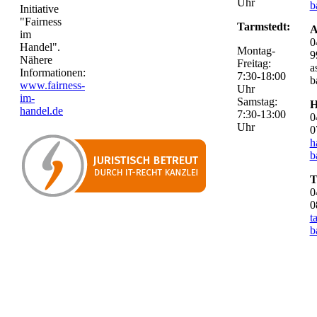
Uhr
b
Initiative
"Fairness
Tarmstedt:
A
im
0
Handel".
Montag-
9
Nähere
Freitag:
a
Informationen:
7:30-18:00
b
www.fairness-
Uhr
im-
Samstag:
H
handel.de
7:30-13:00
0
Uhr
0
h
b
T
0
0
t
b