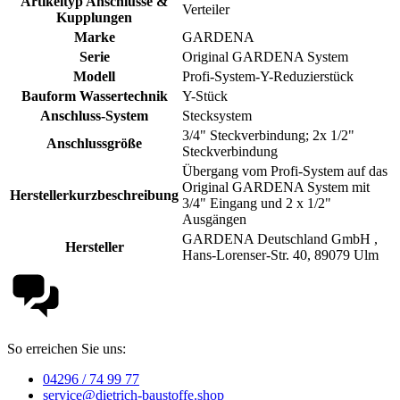
Artikeltyp Anschlüsse &
Verteiler
Kupplungen
Marke
GARDENA
Serie
Original GARDENA System
Modell
Profi-System-Y-Reduzierstück
Bauform Wassertechnik
Y-Stück
Anschluss-System
Stecksystem
3/4" Steckverbindung; 2x 1/2"
Anschlussgröße
Steckverbindung
Übergang vom Profi-System auf das
Original GARDENA System mit
Herstellerkurzbeschreibung
3/4" Eingang und 2 x 1/2"
Ausgängen
GARDENA Deutschland GmbH ,
Hersteller
Hans-Lorenser-Str. 40, 89079 Ulm
So erreichen Sie uns:
04296 / 74 99 77
service@dietrich-baustoffe.shop