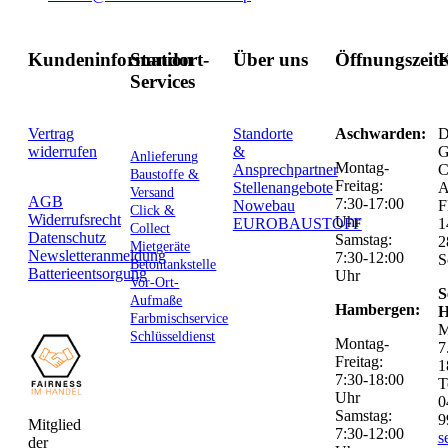
Kundeninformation
Standort-
Über uns
Öffnungszeit
K
Services
Vertrag
Standorte
Aschwarden:
D
widerrufen
&
G
Anlieferung
Montag-
Ansprechpartner
C
Baustoffe &
Freitag:
Stellenangebote
Versand
AGB
7:30-17:00
Nowebau
F
Click &
Widerrufsrecht
Uhr
EUROBAUSTOFF
1
Collect
Datenschutz
Samstag:
2
Mietgeräte
Newsletteranmeldung
7:30-12:00
S
Betontankstelle
Batterieentsorgung
Uhr
Vor-Ort-
S
Aufmaße
Hambergen:
H
Farbmischservice
M
Schlüsseldienst
Montag-
7
Freitag:
1
7:30-18:00
T
Uhr
0
Samstag:
9
Mitglied
7:30-12:00
s
der