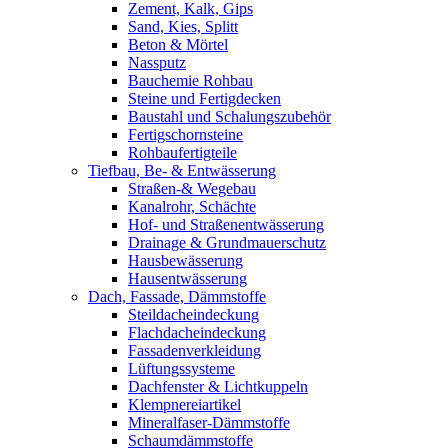
Zement, Kalk, Gips
Sand, Kies, Splitt
Beton & Mörtel
Nassputz
Bauchemie Rohbau
Steine und Fertigdecken
Baustahl und Schalungszubehör
Fertigschornsteine
Rohbaufertigteile
Tiefbau, Be- & Entwässerung
Straßen-& Wegebau
Kanalrohr, Schächte
Hof- und Straßenentwässerung
Drainage & Grundmauerschutz
Hausbewässerung
Hausentwässerung
Dach, Fassade, Dämmstoffe
Steildacheindeckung
Flachdacheindeckung
Fassadenverkleidung
Lüftungssysteme
Dachfenster & Lichtkuppeln
Klempnereiartikel
Mineralfaser-Dämmstoffe
Schaumdämmstoffe