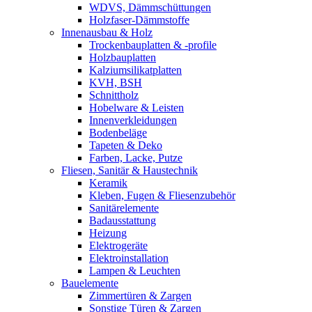
WDVS, Dämmschüttungen
Holzfaser-Dämmstoffe
Innenausbau & Holz
Trockenbauplatten & -profile
Holzbauplatten
Kalziumsilikatplatten
KVH, BSH
Schnittholz
Hobelware & Leisten
Innenverkleidungen
Bodenbeläge
Tapeten & Deko
Farben, Lacke, Putze
Fliesen, Sanitär & Haustechnik
Keramik
Kleben, Fugen & Fliesenzubehör
Sanitärelemente
Badausstattung
Heizung
Elektrogeräte
Elektroinstallation
Lampen & Leuchten
Bauelemente
Zimmertüren & Zargen
Sonstige Türen & Zargen