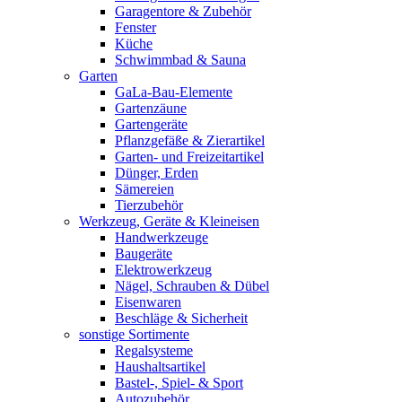
Garagentore & Zubehör
Fenster
Küche
Schwimmbad & Sauna
Garten
GaLa-Bau-Elemente
Gartenzäune
Gartengeräte
Pflanzgefäße & Zierartikel
Garten- und Freizeitartikel
Dünger, Erden
Sämereien
Tierzubehör
Werkzeug, Geräte & Kleineisen
Handwerkzeuge
Baugeräte
Elektrowerkzeug
Nägel, Schrauben & Dübel
Eisenwaren
Beschläge & Sicherheit
sonstige Sortimente
Regalsysteme
Haushaltsartikel
Bastel-, Spiel- & Sport
Autozubehör