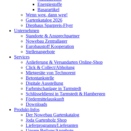
Energiestoffe
Basarartikel
Wenn weg, dann weg!
Gartenkatalog 2026
Diephaus Sparpreis-Flyer
Unternehmen
Standorte & Ansprechpartner
Nowebau Zentrallager
Eurobaustoff Kooperation
Stellenangebote
Services
Anlieferung & Versandarten Online-Shop
Click & Collect/Abholung
Mietgeräte von Technorent
Betontankstelle
Digitale Ausstellung
Farbmischanlage in Tarmstedt
Schlüsseldienst in Tarmstedt & Hambergen
Fördermittelauskunft
Downloads
Produkt-Infos
Der Nowebau Gartenkatalog
Joda Gartenholz Shop
Lieferprogramm/Lieferanten
Unsere Beilage/Angebote