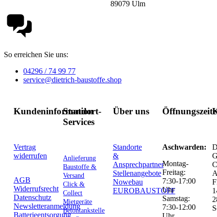
89079 Ulm
So erreichen Sie uns:
04296 / 74 99 77
service@dietrich-baustoffe.shop
Kundeninformation
Standort-
Über uns
Öffnungszeit
K
Services
Vertrag
Standorte
Aschwarden:
D
widerrufen
&
G
Anlieferung
Montag-
Ansprechpartner
C
Baustoffe &
Freitag:
Stellenangebote
Versand
AGB
7:30-17:00
Nowebau
F
Click &
Widerrufsrecht
Uhr
EUROBAUSTOFF
1
Collect
Datenschutz
Samstag:
2
Mietgeräte
Newsletteranmeldung
7:30-12:00
S
Betontankstelle
Batterieentsorgung
Uhr