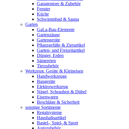
Garagentore & Zubehör
Fenster
Küche
Schwimmbad & Sauna
Garten
GaLa-Bau-Elemente
Gartenzäune
Gartengeräte
Pflanzgefäße & Zierartikel
Garten- und Freizeitartikel
Dünger, Erden
Sämereien
Tierzubehör
Werkzeug, Geräte & Kleineisen
Handwerkzeuge
Baugeräte
Elektrowerkzeug
Nägel, Schrauben & Dübel
Eisenwaren
Beschläge & Sicherheit
sonstige Sortimente
Regalsysteme
Haushaltsartikel
Bastel-, Spiel- & Sport
Autozubehör