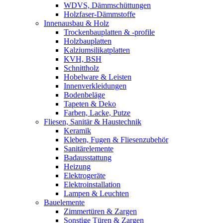
WDVS, Dämmschüttungen
Holzfaser-Dämmstoffe
Innenausbau & Holz
Trockenbauplatten & -profile
Holzbauplatten
Kalziumsilikatplatten
KVH, BSH
Schnittholz
Hobelware & Leisten
Innenverkleidungen
Bodenbeläge
Tapeten & Deko
Farben, Lacke, Putze
Fliesen, Sanitär & Haustechnik
Keramik
Kleben, Fugen & Fliesenzubehör
Sanitärelemente
Badausstattung
Heizung
Elektrogeräte
Elektroinstallation
Lampen & Leuchten
Bauelemente
Zimmertüren & Zargen
Sonstige Türen & Zargen