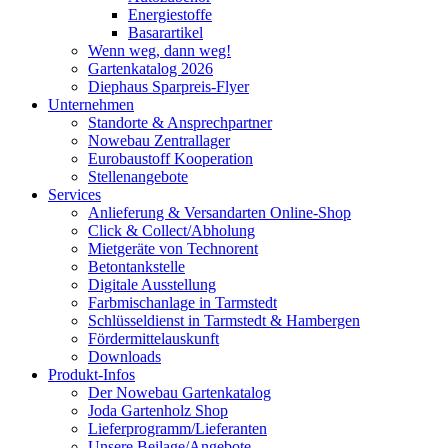
Energiestoffe
Basarartikel
Wenn weg, dann weg!
Gartenkatalog 2026
Diephaus Sparpreis-Flyer
Unternehmen
Standorte & Ansprechpartner
Nowebau Zentrallager
Eurobaustoff Kooperation
Stellenangebote
Services
Anlieferung & Versandarten Online-Shop
Click & Collect/Abholung
Mietgeräte von Technorent
Betontankstelle
Digitale Ausstellung
Farbmischanlage in Tarmstedt
Schlüsseldienst in Tarmstedt & Hambergen
Fördermittelauskunft
Downloads
Produkt-Infos
Der Nowebau Gartenkatalog
Joda Gartenholz Shop
Lieferprogramm/Lieferanten
Unsere Beilage/Angebote