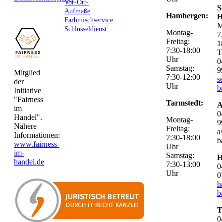
Vor-Ort-
S
Aufmaße
Hambergen:
H
Farbmischservice
M
Schlüsseldienst
Montag-
7
Freitag:
1
7:30-18:00
T
Uhr
0
Samstag:
9
Mitglied
7:30-12:00
s
der
Uhr
b
Initiative
"Fairness
Tarmstedt:
A
im
0
Handel".
Montag-
9
Nähere
Freitag:
a
Informationen:
7:30-18:00
b
www.fairness-
Uhr
im-
Samstag:
H
handel.de
7:30-13:00
0
Uhr
0
h
b
T
0