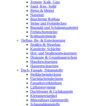
Zement, Kalk, Gips
Sand, Kies, Splitt
Beton & Mörtel
Nassputz
Bauchemie Rohbau
Steine und Fertigdecken
Baustahl und Schalungszubehör
Fertigschornsteine
Rohbaufertigteile
Tiefbau, Be- & Entwässerung
Straßen-& Wegebau
Kanalrohr, Schächte
Hof- und Straßenentwässerung
Drainage & Grundmauerschutz
Hausbewässerung
Hausentwässerung
Dach, Fassade, Dämmstoffe
Steildacheindeckung
Flachdacheindeckung
Fassadenverkleidung
Lüftungssysteme
Dachfenster & Lichtkuppeln
Klempnereiartikel
Mineralfaser-Dämmstoffe
Schaumdämmstoffe