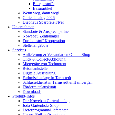
Energiestoffe
Basarartikel
Wenn weg, dann weg!
Gartenkatalog 2026
Diephaus Sparpreis-Flyer
Unternehmen
Standorte & Ansprechpartner
Nowebau Zentrallager
Eurobaustoff Kooperation
Stellenangebote
Services
Anlieferung & Versandarten Online-Shop
Click & Collect/Abholung
Mietgeräte von Technorent
Betontankstelle
Digitale Ausstellung
Farbmischanlage in Tarmstedt
Schlüsseldienst in Tarmstedt & Hambergen
Fördermittelauskunft
Downloads
Produkt-Infos
Der Nowebau Gartenkatalog
Joda Gartenholz Shop
Lieferprogramm/Lieferanten
Unsere Beilage/Angebote