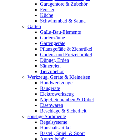
Garagentore & Zubehör
Fenster
Küche
Schwimmbad & Sauna
Garten
GaLa-Bau-Elemente
Gartenzäune
Gartengeräte
Pflanzgefäße & Zierartikel
Garten- und Freizeitartikel
Dünger, Erden
Sämereien
Tierzubehör
Werkzeug, Geräte & Kleineisen
Handwerkzeuge
Baugeräte
Elektrowerkzeug
Nägel, Schrauben & Dübel
Eisenwaren
Beschläge & Sicherheit
sonstige Sortimente
Regalsysteme
Haushaltsartikel
Bastel-, Spiel- & Sport
Autozubehör