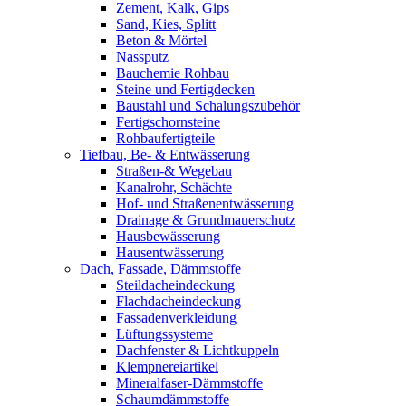
Zement, Kalk, Gips
Sand, Kies, Splitt
Beton & Mörtel
Nassputz
Bauchemie Rohbau
Steine und Fertigdecken
Baustahl und Schalungszubehör
Fertigschornsteine
Rohbaufertigteile
Tiefbau, Be- & Entwässerung
Straßen-& Wegebau
Kanalrohr, Schächte
Hof- und Straßenentwässerung
Drainage & Grundmauerschutz
Hausbewässerung
Hausentwässerung
Dach, Fassade, Dämmstoffe
Steildacheindeckung
Flachdacheindeckung
Fassadenverkleidung
Lüftungssysteme
Dachfenster & Lichtkuppeln
Klempnereiartikel
Mineralfaser-Dämmstoffe
Schaumdämmstoffe