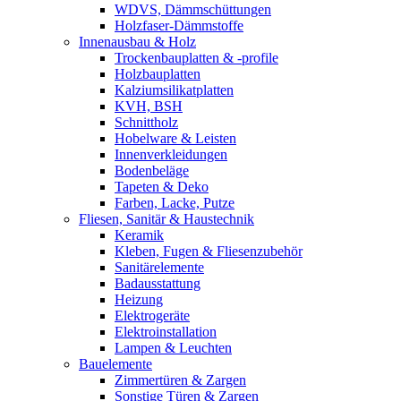
WDVS, Dämmschüttungen
Holzfaser-Dämmstoffe
Innenausbau & Holz
Trockenbauplatten & -profile
Holzbauplatten
Kalziumsilikatplatten
KVH, BSH
Schnittholz
Hobelware & Leisten
Innenverkleidungen
Bodenbeläge
Tapeten & Deko
Farben, Lacke, Putze
Fliesen, Sanitär & Haustechnik
Keramik
Kleben, Fugen & Fliesenzubehör
Sanitärelemente
Badausstattung
Heizung
Elektrogeräte
Elektroinstallation
Lampen & Leuchten
Bauelemente
Zimmertüren & Zargen
Sonstige Türen & Zargen