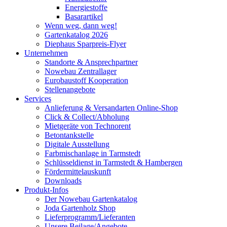
Energiestoffe
Basarartikel
Wenn weg, dann weg!
Gartenkatalog 2026
Diephaus Sparpreis-Flyer
Unternehmen
Standorte & Ansprechpartner
Nowebau Zentrallager
Eurobaustoff Kooperation
Stellenangebote
Services
Anlieferung & Versandarten Online-Shop
Click & Collect/Abholung
Mietgeräte von Technorent
Betontankstelle
Digitale Ausstellung
Farbmischanlage in Tarmstedt
Schlüsseldienst in Tarmstedt & Hambergen
Fördermittelauskunft
Downloads
Produkt-Infos
Der Nowebau Gartenkatalog
Joda Gartenholz Shop
Lieferprogramm/Lieferanten
Unsere Beilage/Angebote