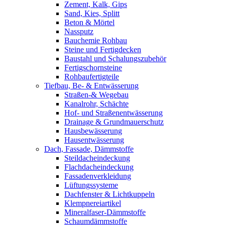
Zement, Kalk, Gips
Sand, Kies, Splitt
Beton & Mörtel
Nassputz
Bauchemie Rohbau
Steine und Fertigdecken
Baustahl und Schalungszubehör
Fertigschornsteine
Rohbaufertigteile
Tiefbau, Be- & Entwässerung
Straßen-& Wegebau
Kanalrohr, Schächte
Hof- und Straßenentwässerung
Drainage & Grundmauerschutz
Hausbewässerung
Hausentwässerung
Dach, Fassade, Dämmstoffe
Steildacheindeckung
Flachdacheindeckung
Fassadenverkleidung
Lüftungssysteme
Dachfenster & Lichtkuppeln
Klempnereiartikel
Mineralfaser-Dämmstoffe
Schaumdämmstoffe