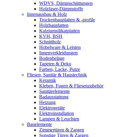
WDVS, Dämmschüttungen
Holzfaser-Dämmstoffe
Innenausbau & Holz
Trockenbauplatten & -profile
Holzbauplatten
Kalziumsilikatplatten
KVH, BSH
Schnittholz
Hobelware & Leisten
Innenverkleidungen
Bodenbeläge
Tapeten & Deko
Farben, Lacke, Putze
Fliesen, Sanitär & Haustechnik
Keramik
Kleben, Fugen & Fliesenzubehör
Sanitärelemente
Badausstattung
Heizung
Elektrogeräte
Elektroinstallation
Lampen & Leuchten
Bauelemente
Zimmertüren & Zargen
Sonstige Türen & Zargen