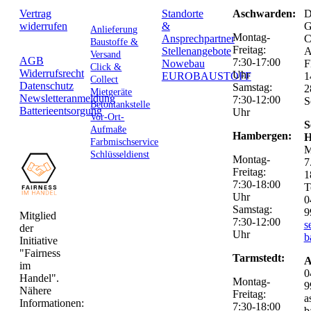
Vertrag
Standorte
Aschwarden:
D
widerrufen
&
G
Anlieferung
Montag-
Ansprechpartner
C
Baustoffe &
Freitag:
Stellenangebote
Versand
AGB
7:30-17:00
Nowebau
F
Click &
Widerrufsrecht
Uhr
EUROBAUSTOFF
1
Collect
Datenschutz
Samstag:
2
Mietgeräte
Newsletteranmeldung
7:30-12:00
S
Betontankstelle
Batterieentsorgung
Uhr
Vor-Ort-
S
Aufmaße
Hambergen:
H
Farbmischservice
M
Schlüsseldienst
Montag-
7
Freitag:
1
7:30-18:00
T
Uhr
0
Samstag:
9
Mitglied
7:30-12:00
s
der
Uhr
b
Initiative
"Fairness
Tarmstedt:
A
im
0
Handel".
Montag-
9
Nähere
Freitag:
a
Informationen:
7:30-18:00
b