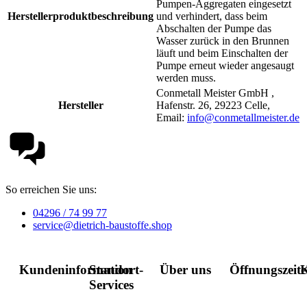
Pumpen-Aggregaten eingesetzt
Herstellerproduktbeschreibung
und verhindert, dass beim
Abschalten der Pumpe das
Wasser zurück in den Brunnen
läuft und beim Einschalten der
Pumpe erneut wieder angesaugt
werden muss.
Conmetall Meister GmbH ,
Hersteller
Hafenstr. 26, 29223 Celle,
Email:
info@conmetallmeister.de
So erreichen Sie uns:
04296 / 74 99 77
service@dietrich-baustoffe.shop
Kundeninformation
Standort-
Über uns
Öffnungszeit
K
Services