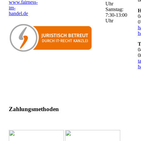
www.fairness-
Uhr
im-
Samstag:
H
handel.de
7:30-13:00
0
Uhr
0
h
b
T
0
0
t
b
Zahlungsmethoden