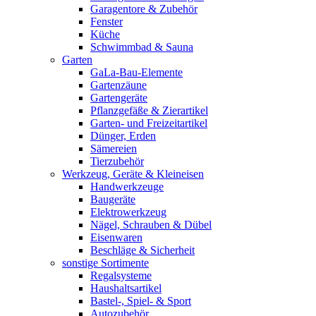
Garagentore & Zubehör
Fenster
Küche
Schwimmbad & Sauna
Garten
GaLa-Bau-Elemente
Gartenzäune
Gartengeräte
Pflanzgefäße & Zierartikel
Garten- und Freizeitartikel
Dünger, Erden
Sämereien
Tierzubehör
Werkzeug, Geräte & Kleineisen
Handwerkzeuge
Baugeräte
Elektrowerkzeug
Nägel, Schrauben & Dübel
Eisenwaren
Beschläge & Sicherheit
sonstige Sortimente
Regalsysteme
Haushaltsartikel
Bastel-, Spiel- & Sport
Autozubehör