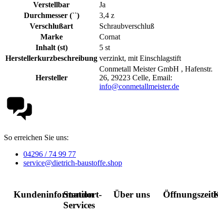
Verstellbar
Ja
Durchmesser (``)
3,4 z
Verschlußart
Schraubverschluß
Marke
Cornat
Inhalt (st)
5 st
Herstellerkurzbeschreibung
verzinkt, mit Einschlagstift
Conmetall Meister GmbH , Hafenstr.
Hersteller
26, 29223 Celle, Email:
info@conmetallmeister.de
So erreichen Sie uns:
04296 / 74 99 77
service@dietrich-baustoffe.shop
Kundeninformation
Standort-
Über uns
Öffnungszeit
K
Services