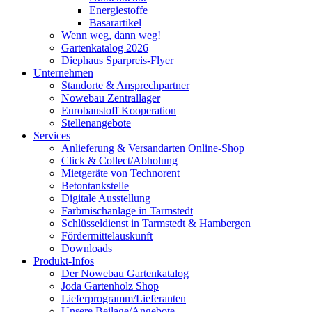
Energiestoffe
Basarartikel
Wenn weg, dann weg!
Gartenkatalog 2026
Diephaus Sparpreis-Flyer
Unternehmen
Standorte & Ansprechpartner
Nowebau Zentrallager
Eurobaustoff Kooperation
Stellenangebote
Services
Anlieferung & Versandarten Online-Shop
Click & Collect/Abholung
Mietgeräte von Technorent
Betontankstelle
Digitale Ausstellung
Farbmischanlage in Tarmstedt
Schlüsseldienst in Tarmstedt & Hambergen
Fördermittelauskunft
Downloads
Produkt-Infos
Der Nowebau Gartenkatalog
Joda Gartenholz Shop
Lieferprogramm/Lieferanten
Unsere Beilage/Angebote