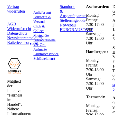
Vertrag
Standorte
Aschwarden:
D
widerrufen
&
G
Anlieferung
Montag-
Ansprechpartner
C
Baustoffe &
Freitag:
Stellenangebote
Versand
AGB
7:30-17:00
Nowebau
F
Click &
Widerrufsrecht
Uhr
EUROBAUSTOFF
1
Collect
Datenschutz
Samstag:
2
Mietgeräte
Newsletteranmeldung
7:30-12:00
S
Betontankstelle
Batterieentsorgung
Uhr
Vor-Ort-
S
Aufmaße
Hambergen:
H
Farbmischservice
M
Schlüsseldienst
Montag-
7
Freitag:
1
7:30-18:00
T
Uhr
0
Samstag:
9
Mitglied
7:30-12:00
s
der
Uhr
b
Initiative
"Fairness
Tarmstedt:
A
im
0
Handel".
Montag-
9
Nähere
Freitag:
a
Informationen:
7:30-18:00