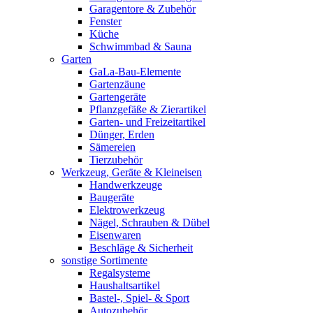
Garagentore & Zubehör
Fenster
Küche
Schwimmbad & Sauna
Garten
GaLa-Bau-Elemente
Gartenzäune
Gartengeräte
Pflanzgefäße & Zierartikel
Garten- und Freizeitartikel
Dünger, Erden
Sämereien
Tierzubehör
Werkzeug, Geräte & Kleineisen
Handwerkzeuge
Baugeräte
Elektrowerkzeug
Nägel, Schrauben & Dübel
Eisenwaren
Beschläge & Sicherheit
sonstige Sortimente
Regalsysteme
Haushaltsartikel
Bastel-, Spiel- & Sport
Autozubehör