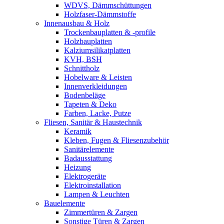
WDVS, Dämmschüttungen
Holzfaser-Dämmstoffe
Innenausbau & Holz
Trockenbauplatten & -profile
Holzbauplatten
Kalziumsilikatplatten
KVH, BSH
Schnittholz
Hobelware & Leisten
Innenverkleidungen
Bodenbeläge
Tapeten & Deko
Farben, Lacke, Putze
Fliesen, Sanitär & Haustechnik
Keramik
Kleben, Fugen & Fliesenzubehör
Sanitärelemente
Badausstattung
Heizung
Elektrogeräte
Elektroinstallation
Lampen & Leuchten
Bauelemente
Zimmertüren & Zargen
Sonstige Türen & Zargen