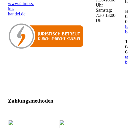
b
www.fairness-
Uhr
im-
Samstag:
H
handel.de
7:30-13:00
0
Uhr
0
h
b
T
0
0
t
b
Zahlungsmethoden