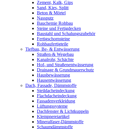
Zement, Kalk, Gips
Sand, Kies, Splitt
Beton & Mörtel
Nassputz
Bauchemie Rohbau
Steine und Fertigdecken
Baustahl und Schalungszubehör
Fertigschornsteine
Rohbaufertigteile
Tiefbau, Be- & Entwässerung
Straßen-& Wegebau
Kanalrohr, Schächte
Hof- und Straßenentwässerung
Drainage & Grundmauerschutz
Hausbewässerung
Hausentwässerung
Dach, Fassade, Dämmstoffe
Steildacheindeckung
Flachdacheindeckung
Fassadenverkleidung
Lüftungssysteme
Dachfenster & Lichtkuppeln
Klempnereiartikel
Mineralfaser-Dämmstoffe
Schaumdämmstoffe