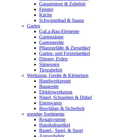
Garagentore & Zubehör
Fenster
Küche
Schwimmbad & Sauna
Garten
GaLa-Bau-Elemente
Gartenzäune
Gartengeräte
Pflanzgefäße & Zierartikel
Garten- und Freizeitartikel
Dünger, Erden
Sämereien
Tierzubehör
Werkzeug, Geräte & Kleineisen
Handwerkzeuge
Baugeräte
Elektrowerkzeug
Nägel, Schrauben & Dübel
Eisenwaren
Beschläge & Sicherheit
sonstige Sortimente
Regalsysteme
Haushaltsartikel
Bastel-, Spiel- & Sport
Autozubehör