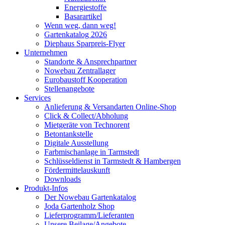
Energiestoffe
Basarartikel
Wenn weg, dann weg!
Gartenkatalog 2026
Diephaus Sparpreis-Flyer
Unternehmen
Standorte & Ansprechpartner
Nowebau Zentrallager
Eurobaustoff Kooperation
Stellenangebote
Services
Anlieferung & Versandarten Online-Shop
Click & Collect/Abholung
Mietgeräte von Technorent
Betontankstelle
Digitale Ausstellung
Farbmischanlage in Tarmstedt
Schlüsseldienst in Tarmstedt & Hambergen
Fördermittelauskunft
Downloads
Produkt-Infos
Der Nowebau Gartenkatalog
Joda Gartenholz Shop
Lieferprogramm/Lieferanten
Unsere Beilage/Angebote