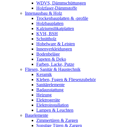
WDVS, Dämmschüttungen
Holzfaser-Dämmstoffe
Innenausbau & Holz
Trockenbauplatten & -profile
Holzbauplatten
Kalziumsilikatplatten
KVH, BSH
Schnittholz
Hobelware & Leisten
Innenverkleidungen
Bodenbeläge
Tapeten & Deko
Farben, Lacke, Putze
Fliesen, Sanitär & Haustechnik
Keramik
Kleben, Fugen & Fliesenzubehör
Sanitärelemente
Badausstattung
Heizung
Elektrogeräte
Elektroinstallation
Lampen & Leuchten
Bauelemente
Zimmertüren & Zargen
Sonstige Türen & Zargen