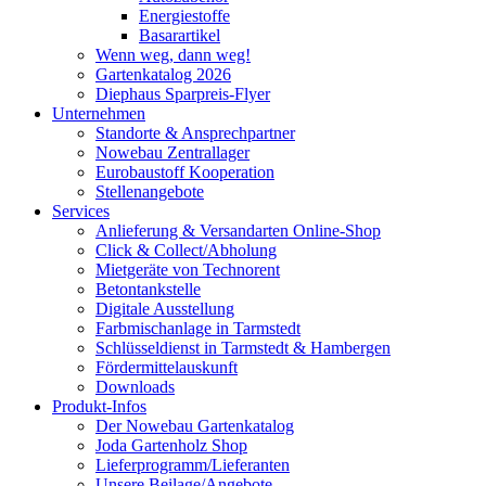
Energiestoffe
Basarartikel
Wenn weg, dann weg!
Gartenkatalog 2026
Diephaus Sparpreis-Flyer
Unternehmen
Standorte & Ansprechpartner
Nowebau Zentrallager
Eurobaustoff Kooperation
Stellenangebote
Services
Anlieferung & Versandarten Online-Shop
Click & Collect/Abholung
Mietgeräte von Technorent
Betontankstelle
Digitale Ausstellung
Farbmischanlage in Tarmstedt
Schlüsseldienst in Tarmstedt & Hambergen
Fördermittelauskunft
Downloads
Produkt-Infos
Der Nowebau Gartenkatalog
Joda Gartenholz Shop
Lieferprogramm/Lieferanten
Unsere Beilage/Angebote