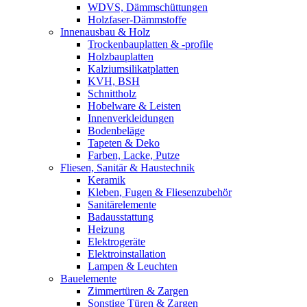
WDVS, Dämmschüttungen
Holzfaser-Dämmstoffe
Innenausbau & Holz
Trockenbauplatten & -profile
Holzbauplatten
Kalziumsilikatplatten
KVH, BSH
Schnittholz
Hobelware & Leisten
Innenverkleidungen
Bodenbeläge
Tapeten & Deko
Farben, Lacke, Putze
Fliesen, Sanitär & Haustechnik
Keramik
Kleben, Fugen & Fliesenzubehör
Sanitärelemente
Badausstattung
Heizung
Elektrogeräte
Elektroinstallation
Lampen & Leuchten
Bauelemente
Zimmertüren & Zargen
Sonstige Türen & Zargen