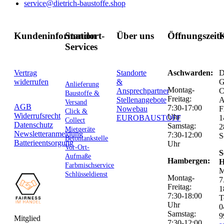
service@dietrich-baustoffe.shop
Kundeninformation
Standort-
Über uns
Öffnungszeit
K
Services
Vertrag
Standorte
Aschwarden:
D
widerrufen
&
G
Anlieferung
Montag-
Ansprechpartner
C
Baustoffe &
Freitag:
Stellenangebote
Versand
AGB
7:30-17:00
Nowebau
F
Click &
Widerrufsrecht
Uhr
EUROBAUSTOFF
1
Collect
Datenschutz
Samstag:
2
Mietgeräte
Newsletteranmeldung
7:30-12:00
S
Betontankstelle
Batterieentsorgung
Uhr
Vor-Ort-
S
Aufmaße
Hambergen:
H
Farbmischservice
M
Schlüsseldienst
Montag-
7
Freitag:
1
7:30-18:00
T
Uhr
0
Samstag:
9
Mitglied
7:30-12:00