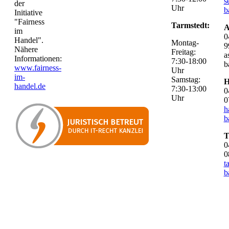
s
der
Uhr
b
Initiative
"Fairness
Tarmstedt:
A
im
0
Handel".
Montag-
9
Nähere
Freitag:
a
Informationen:
7:30-18:00
b
www.fairness-
Uhr
im-
Samstag:
H
handel.de
7:30-13:00
0
Uhr
0
h
b
T
0
0
t
b