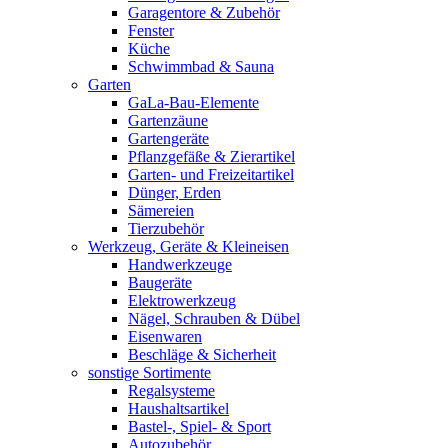
Garagentore & Zubehör
Fenster
Küche
Schwimmbad & Sauna
Garten
GaLa-Bau-Elemente
Gartenzäune
Gartengeräte
Pflanzgefäße & Zierartikel
Garten- und Freizeitartikel
Dünger, Erden
Sämereien
Tierzubehör
Werkzeug, Geräte & Kleineisen
Handwerkzeuge
Baugeräte
Elektrowerkzeug
Nägel, Schrauben & Dübel
Eisenwaren
Beschläge & Sicherheit
sonstige Sortimente
Regalsysteme
Haushaltsartikel
Bastel-, Spiel- & Sport
Autozubehör