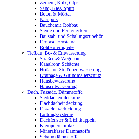
Zement, Kalk, Gips
Sand, Kies, Splitt
Beton & Mörtel
Nassputz
Bauchemie Rohbau
Steine und Fertigdecken
Baustahl und Schalungszubehör
Fertigschornsteine
Rohbaufertigteile
Tiefbau, Be- & Entwässerung
Straßen-& Wegebau
Kanalrohr, Schächte
Hof- und Straßenentwässerung
Drainage & Grundmauerschutz
Hausbewässerung
Hausentwässerung
Dach, Fassade, Dämmstoffe
Steildacheindeckung
Flachdacheindeckung
Fassadenverkleidung
Lüftungssysteme
Dachfenster & Lichtkuppeln
Klempnereiartikel
Mineralfaser-Dämmstoffe
Schaumdämmstoffe