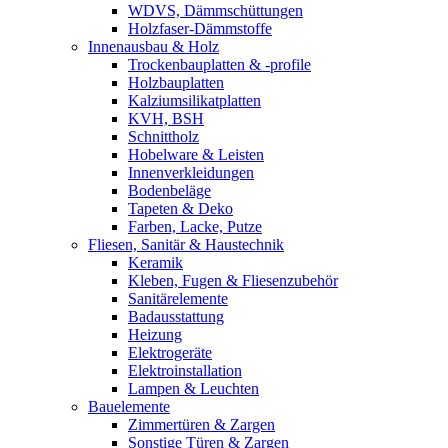
WDVS, Dämmschüttungen
Holzfaser-Dämmstoffe
Innenausbau & Holz
Trockenbauplatten & -profile
Holzbauplatten
Kalziumsilikatplatten
KVH, BSH
Schnittholz
Hobelware & Leisten
Innenverkleidungen
Bodenbeläge
Tapeten & Deko
Farben, Lacke, Putze
Fliesen, Sanitär & Haustechnik
Keramik
Kleben, Fugen & Fliesenzubehör
Sanitärelemente
Badausstattung
Heizung
Elektrogeräte
Elektroinstallation
Lampen & Leuchten
Bauelemente
Zimmertüren & Zargen
Sonstige Türen & Zargen