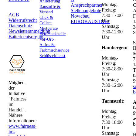
Anlieferung
Montag-
Ansprechpartner
C
Baustoffe &
Freitag:
Stellenangebote
Versand
AGB
7:30-17:00
Nowebau
F
Click &
Widerrufsrecht
Uhr
EUROBAUSTOFF
1
Collect
Datenschutz
Samstag:
2
Mietgeräte
Newsletteranmeldung
7:30-12:00
S
Betontankstelle
Batterieentsorgung
Uhr
Vor-Ort-
S
Aufmaße
Hambergen:
H
Farbmischservice
M
Schlüsseldienst
Montag-
7
Freitag:
1
7:30-18:00
T
Uhr
0
Samstag:
9
Mitglied
7:30-12:00
s
der
Uhr
b
Initiative
"Fairness
Tarmstedt:
A
im
0
Handel".
Montag-
9
Nähere
Freitag:
a
Informationen:
7:30-18:00
b
www.fairness-
Uhr
im-
Samstag:
H