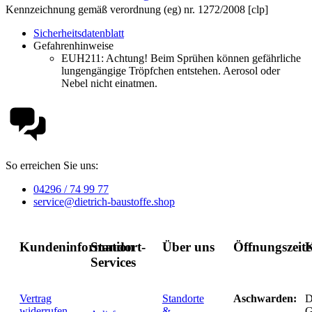
Kennzeichnung gemäß verordnung (eg) nr. 1272/2008 [clp]
Sicherheitsdatenblatt
Gefahrenhinweise
EUH211:
Achtung! Beim Sprühen können gefährliche
lungengängige Tröpfchen entstehen. Aerosol oder
Nebel nicht einatmen.
So erreichen Sie uns:
04296 / 74 99 77
service@dietrich-baustoffe.shop
Kundeninformation
Standort-
Über uns
Öffnungszeit
K
Services
Vertrag
Standorte
Aschwarden:
D
widerrufen
&
G