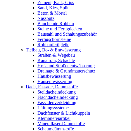
Zement, Kalk, Gips
Sand, Kies, Splitt
Beton & Mörtel
Nassputz
Bauchemie Rohbau
Steine und Fertigdecken
Baustahl und Schalungszubehör
Fertigschornsteine
Rohbaufertigteile
Tiefbau, Be- & Entwässerung
Straßen-& Wegebau
Kanalrohr, Schächte
Hof- und Straßenentwässerung
Drainage & Grundmauerschutz
Hausbewässerung
Hausentwässerung
Dach, Fassade, Dämmstoffe
Steildacheindeckung
Flachdacheindeckung
Fassadenverkleidung
Lüftungssysteme
Dachfenster & Lichtkuppeln
Klempnereiartikel
Mineralfaser-Dämmstoffe
Schaumdämmstoffe