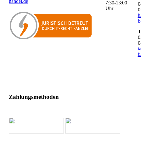
handel.de
7:30-13:00
0
Uhr
0
h
b
T
0
0
t
b
Zahlungsmethoden