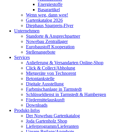
Energiestoffe
Basarartikel
Wenn weg, dann weg!
Gartenkatalog 2026
Diephaus Sparpreis-Flyer
Unternehmen
Standorte & Ansprechpartner
Nowebau Zentrallager
Eurobaustoff Kooperation
Stellenangebote
Services
Anlieferung & Versandarten Online-Shop
Click & Collect/Abholung
Mietgeräte von Technorent
Betontankstelle
Digitale Ausstellung
Farbmischanlage in Tarmstedt
Schlüsseldienst in Tarmstedt & Hambergen
Fördermittelauskunft
Downloads
Produkt-Infos
Der Nowebau Gartenkatalog
Joda Gartenholz Shop
Lieferprogramm/Lieferanten
Unsere Beilage/Angebote