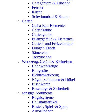
Garagentore & Zubehör
Fenster
Küche
Schwimmbad & Sauna
Garten
GaLa-Bau-Elemente
Gartenzäune
Gartengeräte
Pflanzgefäße & Zierartikel
Garten- und Freizeitartikel
Dünger, Erden
Sämereien
Tierzubehör
Werkzeug, Geräte & Kleineisen
Handwerkzeuge
Baugeräte
Elektrowerkzeug
Nägel, Schrauben & Dübel
Eisenwaren
Beschläge & Sicherheit
sonstige Sortimente
Regalsysteme
Haushaltsartikel
Bastel-, Spiel- & Sport
Autozubehör