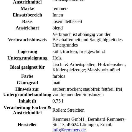
Anstrichmittel
Marke
remmers
Einsatzbereich
Innen
Basis
lösemittelbasiert
Anstrichart
ölend
Verbrauch ist abhängig von der
Verbrauchshinweis
Beschaffenheit und Saugfähigkeit des
Untergrundes
Lagerung
kühl; trocken; frostgeschützt
Untergrundeignung
Holz
Tisch- & Arbeitsplatten; Holzutensilien;
Ideal geeignet für
Kinderspielzeuge; Massivholzmöbel
Farbe
farblos
Glanzgrad
matt
Hinweis zur
sauber; trocken; staubfrei; fettfrei; frei
Untergrundbehandlung
von trennenden Substanzen
Inhalt (l)
0,75 l
Verarbeitung Farben &
Rollen; Streichen
Anstrichmittel
Remmers GmbH , Bernhard-Remmers-
Hersteller
Str. 13, 49624 Löningen, Email:
info@remmers.de