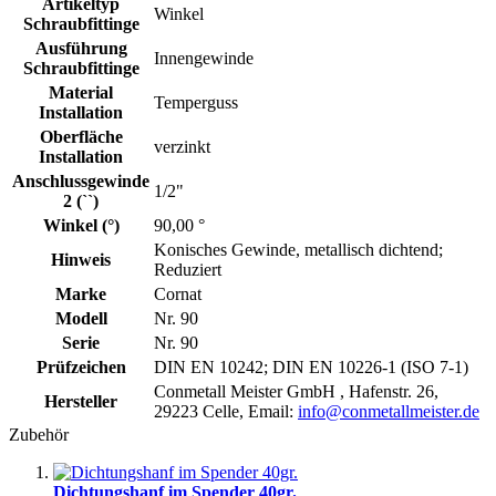
Artikeltyp
Winkel
Schraubfittinge
Ausführung
Innengewinde
Schraubfittinge
Material
Temperguss
Installation
Oberfläche
verzinkt
Installation
Anschlussgewinde
1/2"
2 (``)
Winkel (°)
90,00 °
Konisches Gewinde, metallisch dichtend;
Hinweis
Reduziert
Marke
Cornat
Modell
Nr. 90
Serie
Nr. 90
Prüfzeichen
DIN EN 10242; DIN EN 10226-1 (ISO 7-1)
Conmetall Meister GmbH , Hafenstr. 26,
Hersteller
29223 Celle, Email:
info@conmetallmeister.de
Zubehör
Dichtungshanf im Spender 40gr.