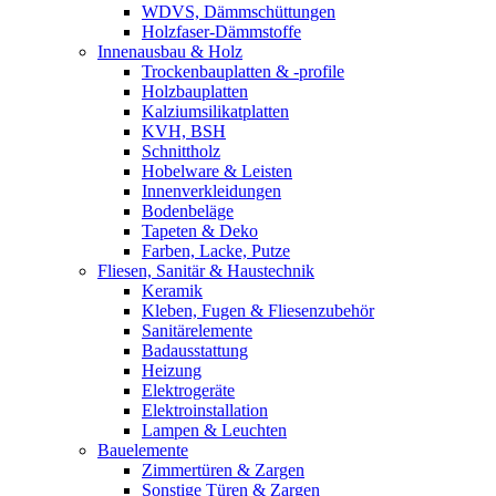
WDVS, Dämmschüttungen
Holzfaser-Dämmstoffe
Innenausbau & Holz
Trockenbauplatten & -profile
Holzbauplatten
Kalziumsilikatplatten
KVH, BSH
Schnittholz
Hobelware & Leisten
Innenverkleidungen
Bodenbeläge
Tapeten & Deko
Farben, Lacke, Putze
Fliesen, Sanitär & Haustechnik
Keramik
Kleben, Fugen & Fliesenzubehör
Sanitärelemente
Badausstattung
Heizung
Elektrogeräte
Elektroinstallation
Lampen & Leuchten
Bauelemente
Zimmertüren & Zargen
Sonstige Türen & Zargen