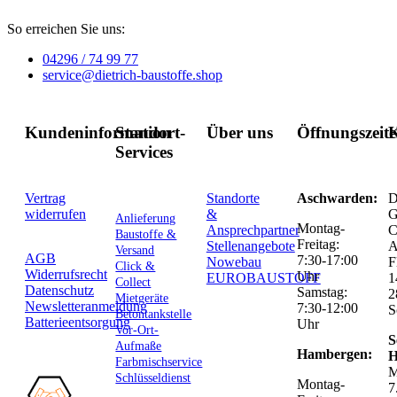
So erreichen Sie uns:
04296 / 74 99 77
service@dietrich-baustoffe.shop
Kundeninformation
Standort-
Über uns
Öffnungszeit
K
Services
Vertrag
Standorte
Aschwarden:
D
widerrufen
&
G
Anlieferung
Montag-
Ansprechpartner
C
Baustoffe &
Freitag:
Stellenangebote
Versand
AGB
7:30-17:00
Nowebau
F
Click &
Widerrufsrecht
Uhr
EUROBAUSTOFF
1
Collect
Datenschutz
Samstag:
2
Mietgeräte
Newsletteranmeldung
7:30-12:00
S
Betontankstelle
Batterieentsorgung
Uhr
Vor-Ort-
S
Aufmaße
Hambergen:
H
Farbmischservice
M
Schlüsseldienst
Montag-
7