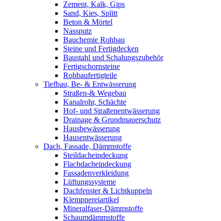
Zement, Kalk, Gips
Sand, Kies, Splitt
Beton & Mörtel
Nassputz
Bauchemie Rohbau
Steine und Fertigdecken
Baustahl und Schalungszubehör
Fertigschornsteine
Rohbaufertigteile
Tiefbau, Be- & Entwässerung
Straßen-& Wegebau
Kanalrohr, Schächte
Hof- und Straßenentwässerung
Drainage & Grundmauerschutz
Hausbewässerung
Hausentwässerung
Dach, Fassade, Dämmstoffe
Steildacheindeckung
Flachdacheindeckung
Fassadenverkleidung
Lüftungssysteme
Dachfenster & Lichtkuppeln
Klempnereiartikel
Mineralfaser-Dämmstoffe
Schaumdämmstoffe