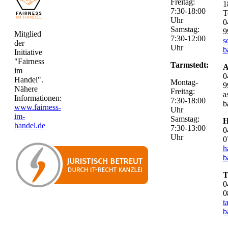
Freitag:
1
7:30-18:00
T
Uhr
0
Samstag:
9
Mitglied
7:30-12:00
s
der
Uhr
b
Initiative
"Fairness
Tarmstedt:
A
im
0
Handel".
Montag-
9
Nähere
Freitag:
a
Informationen:
7:30-18:00
b
www.fairness-
Uhr
im-
Samstag:
H
handel.de
7:30-13:00
0
Uhr
0
h
b
T
0
0
t
b