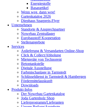
Energiestoffe
Basarartikel
Wenn weg, dann weg!
Gartenkatalog 2026
Diephaus Sparpreis-Flyer
Unternehmen
Standorte & Ansprechpartner
Nowebau Zentrallager
Eurobaustoff Kooperation
Stellenangebote
Services
Anlieferung & Versandarten Online-Shop
Click & Collect/Abholung
Mietgeräte von Technorent
Betontankstelle
Digitale Ausstellung
Farbmischanlage in Tarmstedt
Schlüsseldienst in Tarmstedt & Hambergen
Fördermittelauskunft
Downloads
Produkt-Infos
Der Nowebau Gartenkatalog
Joda Gartenholz Shop
Lieferprogramm/Lieferanten
Unsere Beilage/Angebote