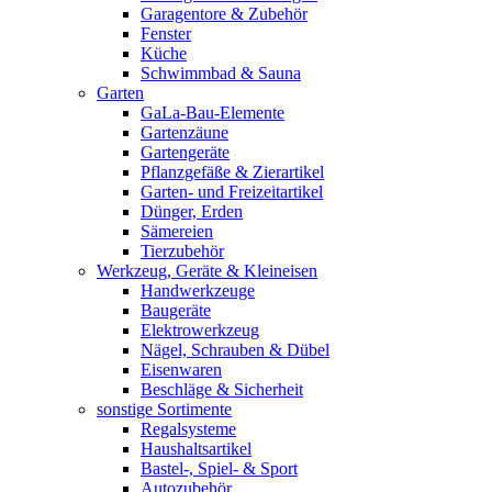
Garagentore & Zubehör
Fenster
Küche
Schwimmbad & Sauna
Garten
GaLa-Bau-Elemente
Gartenzäune
Gartengeräte
Pflanzgefäße & Zierartikel
Garten- und Freizeitartikel
Dünger, Erden
Sämereien
Tierzubehör
Werkzeug, Geräte & Kleineisen
Handwerkzeuge
Baugeräte
Elektrowerkzeug
Nägel, Schrauben & Dübel
Eisenwaren
Beschläge & Sicherheit
sonstige Sortimente
Regalsysteme
Haushaltsartikel
Bastel-, Spiel- & Sport
Autozubehör