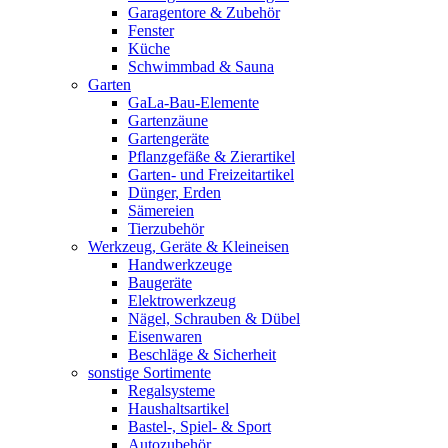
Garagentore & Zubehör
Fenster
Küche
Schwimmbad & Sauna
Garten
GaLa-Bau-Elemente
Gartenzäune
Gartengeräte
Pflanzgefäße & Zierartikel
Garten- und Freizeitartikel
Dünger, Erden
Sämereien
Tierzubehör
Werkzeug, Geräte & Kleineisen
Handwerkzeuge
Baugeräte
Elektrowerkzeug
Nägel, Schrauben & Dübel
Eisenwaren
Beschläge & Sicherheit
sonstige Sortimente
Regalsysteme
Haushaltsartikel
Bastel-, Spiel- & Sport
Autozubehör