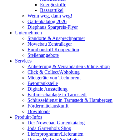
Energiestoffe
Basarartikel
Wenn weg, dann weg!
Gartenkatalog 2026
Diephaus Sparpreis-Flyer
Unternehmen
Standorte & Ansprechpartner
Nowebau Zentrallager
Eurobaustoff Kooperation
Stellenangebote
Services
Anlieferung & Versandarten Online-Shop
Click & Collect/Abholung
Mietgeräte von Technorent
Betontankstelle
Digitale Ausstellung
Farbmischanlage in Tarmstedt
Schlüsseldienst in Tarmstedt & Hambergen
Fördermittelauskunft
Downloads
Produkt-Infos
Der Nowebau Gartenkatalog
Joda Gartenholz Shop
Lieferprogramm/Lieferanten
Unsere Beilage/Angebote