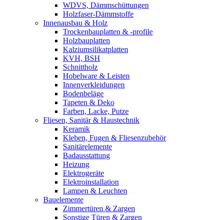
WDVS, Dämmschüttungen
Holzfaser-Dämmstoffe
Innenausbau & Holz
Trockenbauplatten & -profile
Holzbauplatten
Kalziumsilikatplatten
KVH, BSH
Schnittholz
Hobelware & Leisten
Innenverkleidungen
Bodenbeläge
Tapeten & Deko
Farben, Lacke, Putze
Fliesen, Sanitär & Haustechnik
Keramik
Kleben, Fugen & Fliesenzubehör
Sanitärelemente
Badausstattung
Heizung
Elektrogeräte
Elektroinstallation
Lampen & Leuchten
Bauelemente
Zimmertüren & Zargen
Sonstige Türen & Zargen