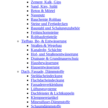
Zement, Kalk, Gips
Sand, Kies, Splitt
Beton & Mörtel
Nassputz
Bauchemie Rohbau
Steine und Fertigdecken
Baustahl und Schalungszubehör
Fertigschornsteine
Rohbaufertigteile
Tiefbau, Be- & Entwässerung
Straßen-& Wegebau
Kanalrohr, Schächte
Hof- und Straßenentwässerung
Drainage & Grundmauerschutz
Hausbewässerung
Hausentwässerung
Dach, Fassade, Dämmstoffe
Steildacheindeckung
Flachdacheindeckung
Fassadenverkleidung
Lüftungssysteme
Dachfenster & Lichtkuppeln
Klempnereiartikel
Mineralfaser-Dämmstoffe
Schaumdämmstoffe