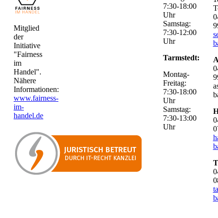
7:30-18:00
T
Uhr
0
Samstag:
9
Mitglied
7:30-12:00
s
der
Uhr
b
Initiative
"Fairness
Tarmstedt:
A
im
0
Handel".
Montag-
9
Nähere
Freitag:
a
Informationen:
7:30-18:00
b
www.fairness-
Uhr
im-
Samstag:
H
handel.de
7:30-13:00
0
Uhr
0
h
b
T
0
0
t
b