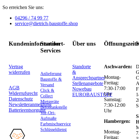
So erreichen Sie uns:
04296 / 74 99 77
service@dietrich-baustoffe.shop
Kundeninformation
Standort-
Über uns
Öffnungszeit
K
Services
Vertrag
Standorte
Aschwarden:
D
widerrufen
&
G
Anlieferung
Montag-
Ansprechpartner
C
Baustoffe &
Freitag:
Stellenangebote
Versand
AGB
7:30-17:00
Nowebau
F
Click &
Widerrufsrecht
Uhr
EUROBAUSTOFF
1
Collect
Datenschutz
Samstag:
2
Mietgeräte
Newsletteranmeldung
7:30-12:00
S
Betontankstelle
Batterieentsorgung
Uhr
Vor-Ort-
S
Aufmaße
Hambergen:
H
Farbmischservice
M
Schlüsseldienst
Montag-
7
Freitag:
1